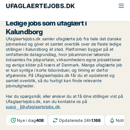
UFAGLAERTEJOBS.DK
Alle ufaglærte jobs
Midt-og Vestsjælland
Kalundborg
Ledige jobs som ufaglært i
Kalundborg
Ufaglaertejobs.dk samler ufaglærte job fra hele det danske
jobmarked og giver et samlet overblik over de fleste ledige
stillinger i Kalundborg ét sted. Platformen bygger på et
omfattende datagrundlag, hvor jobannoncer løbende
indsamles fra jobportaler, virksomheders egne jobsektioner
og øvrige kilder på tværs af Danmark. Mange ufaglærte job
er kun synlige i korte tidsvinduer, og timing er derfor
afgørende. På Ufaglaertejobs.dk får du et opdateret og
samlet overblik, så du hurtigt kan finde relevante
jobmuligheder.
Har du spørgsmål, eller ønsker du at få dine stillinger vist på
Ufaglaertejobs.dk, kan du kontakte os på
support@ufaglaertejobs.dk
.
Nye i dag
408
Opdaterede 24h
1.168
Notifik