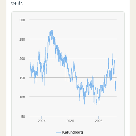
tre år.
300
250
200
150
100
50
2024
2025
2026
Kalundborg