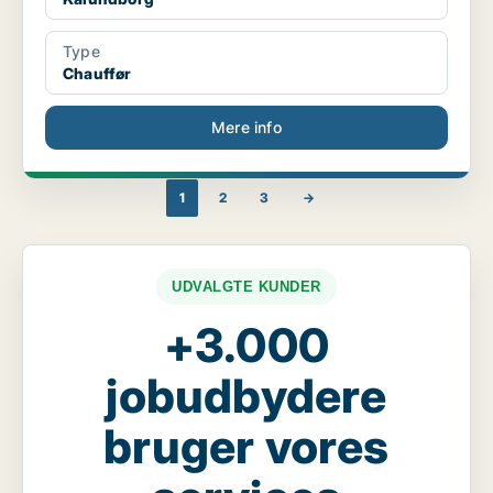
Type
Chauffør
Mere info
1
2
3
→
UDVALGTE KUNDER
+3.000
jobudbydere
bruger vores