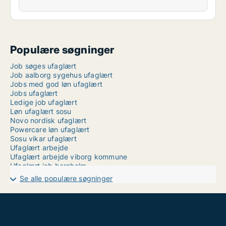
Populære søgninger
Job søges ufaglært
Job aalborg sygehus ufaglært
Jobs med god løn ufaglært
Jobs ufaglært
Ledige job ufaglært
Løn ufaglært sosu
Novo nordisk ufaglært
Powercare løn ufaglært
Sosu vikar ufaglært
Ufaglært arbejde
Ufaglært arbejde viborg kommune
Ufaglært job bornholm
Ufaglært job nyborg
Se alle populære søgninger
Ufaglært plejehjem
Ufaglært plejehjemsmedhjælper løn
Ufaglært rengøring løn
Ufaglært rengøringsassistent løn
Ufaglært sosu hjælper løn