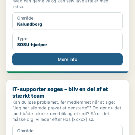
hvad han gerne vil og kan selv lave aftaler med
ledsa..
Område
Kalundborg
Type
SOSU-hjælper
Mere info
IT-supporter søges – bliv en del af et stærkt team
IT-supporter søges – bliv en del af et
stærkt team
Kan du løse problemet, før medlemmet når at sige:
"Jeg har allerede prøvet at genstarte"? Og gør du det
med både teknisk overblik og et smil? Så er det
måske dig, vi leder efter.Hos [xxxxx] sø..
Område