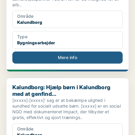
arb..
Område
Kalundborg
Type
Bygningsarbejder
Mere info
Kalundborg: Hjælp børn i Kalundborg med at genfind...
Kalundborg: Hjælp børn i Kalundborg
med at genfind...
[xxxxx]:[xxxxx]’ sag er at bekæmpe ulighed i
sundhed for socialt udsatte børn. [xxxxx] er en social
NGO med dokumenteret Impact, der tilbyder et
gratis, effektivt og sjovt trænings..
Område
Kalundborg