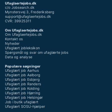
Ufaglært tømrer
Ufaglaertejobs.dk
Vikar hjemmepleje ufaglært løn
c/o Jobsearch.dk
Mynstersvej 3, Frederiksberg
support@ufaglaertejobs.dk
CVR: 39925311
Om Ufaglaertejobs.dk
Om Ufaglaertejobs.dk
Kontakt os
Nyheder
Ufaglært jobleksikon
Spørgsmål og svar om ufaglærte jobs
Data og analyse
Populære søgninger
Ufaglært job Aarhus
Ufaglært job Aalborg
Ufaglært job Esbjerg
Ufaglært job Randers
Ufaglært job Kolding
Ufaglært job Hjørring
Ufaglært job Helsingør
Job i butik ufaglært
Ufaglært SOSU-hjælper