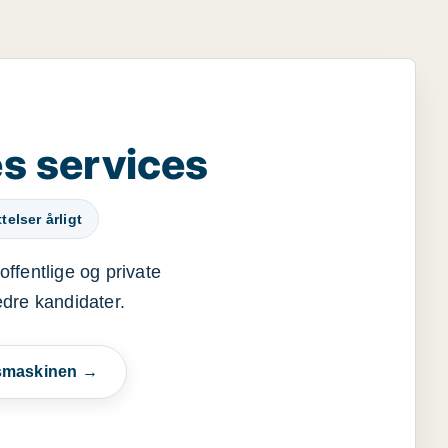
s services
elser årligt
offentlige og private
edre kandidater.
esmaskinen →