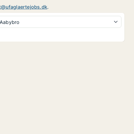
t@ufaglaertejobs.dk
.
Aabybro