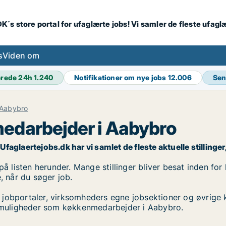
K´s store portal for ufaglærte jobs! Vi samler de fleste ufagl
s
Viden om
erede 24h
1.240
Notifikationer om nye jobs
12.006
Sen
Aabybro
edarbejder i Aabybro
glaertejobs.dk har vi samlet de fleste aktuelle stillinger, 
isten herunder. Mange stillinger bliver besat inden for k
, når du søger job.
 jobportaler, virksomheders egne jobsektioner og øvrige 
jobmuligheder som køkkenmedarbejder i Aabybro.