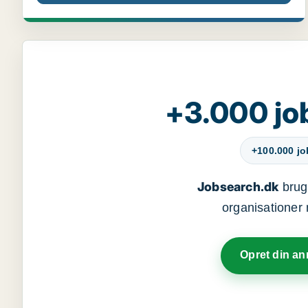
+3.000 jo
+100.000 j
Jobsearch.dk
bruge
organisationer 
Opret din a