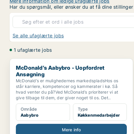
Mere information om ledige ufaglærte jobs
Har du spørgsmål, eller ønsker du at få dine stilling
Se alle ufaglærte jobs
1 ufaglærte jobs
McDonald’s Aabybro - Uopfordret Ansøgning
McDonald’s Aabybro - Uopfordret
Ansøgning
McDonald’s er mulighedernes markedspladsHos os
står karriere, kompetencer og kammerater i kø. Så
hvad venter du på?Ved McDonald’s prioriterer vi at
give tilbage til dem, der giver noget til os. Det..
Område
Type
Aabybro
Køkkenmedarbejder
Mere info