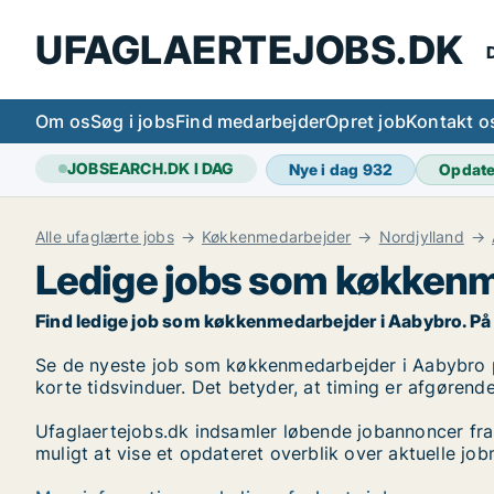
UFAGLAERTEJOBS.DK
D
Om os
Søg i jobs
Find medarbejder
Opret job
Kontakt o
JOBSEARCH.DK I DAG
Nye i dag
932
Opdat
Alle ufaglærte jobs
Køkkenmedarbejder
Nordjylland
Ledige jobs som køkkenm
Find ledige job som køkkenmedarbejder i Aabybro. På Ufa
Se de nyeste job som køkkenmedarbejder i Aabybro på l
korte tidsvinduer. Det betyder, at timing er afgørende
Ufaglaertejobs.dk indsamler løbende jobannoncer fra
muligt at vise et opdateret overblik over aktuelle 