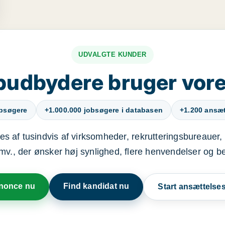
UDVALGTE KUNDER
budbydere bruger vore
obsøgere
+1.000.000 jobsøgere i databasen
+1.200 ansætt
s af tusindvis af virksomheder, rekrutteringsbureauer, 
mv., der ønsker høj synlighed, flere henvendelser og b
nnonce nu
Find kandidat nu
Start ansættels