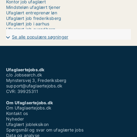
Kontor job ufaglært
Mindsteløn ufaglært tjener
Ufaglært entreprenør løn
Ufaglært job frederiksberg
Ufaglært job i aarhus
Ufaglært job svendborg
Ufaglært job vesthimmerland
Se alle populære søgninger
Ufaglært klinikassistent løn
Ufaglært køkkenmedhjælper løn
Ufaglært natarbejde løn
Ufaglært rengøringsassistent løn
Ufaglært sosu hjælper
Vikar hjemmepleje ufaglært
Ufaglaertejobs.dk
Vikar ufaglært plejehjem
c/o Jobsearch.dk
Mynstersvej 3, Frederiksberg
support@ufaglaertejobs.dk
CVR: 39925311
Om Ufaglaertejobs.dk
Om Ufaglaertejobs.dk
Kontakt os
Nyheder
Ufaglært jobleksikon
Spørgsmål og svar om ufaglærte jobs
Data og analyse