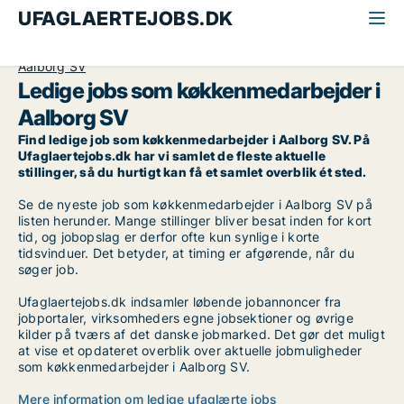
UFAGLAERTEJOBS.DK
Alle ufaglærte jobs
Køkkenmedarbejder
Aalborg
Aalborg SV
Ledige jobs som køkkenmedarbejder i
Aalborg SV
Find ledige job som køkkenmedarbejder i Aalborg SV. På
Ufaglaertejobs.dk har vi samlet de fleste aktuelle
stillinger, så du hurtigt kan få et samlet overblik ét sted.
Se de nyeste job som køkkenmedarbejder i Aalborg SV på
listen herunder. Mange stillinger bliver besat inden for kort
tid, og jobopslag er derfor ofte kun synlige i korte
tidsvinduer. Det betyder, at timing er afgørende, når du
søger job.
Ufaglaertejobs.dk indsamler løbende jobannoncer fra
jobportaler, virksomheders egne jobsektioner og øvrige
kilder på tværs af det danske jobmarked. Det gør det muligt
at vise et opdateret overblik over aktuelle jobmuligheder
som køkkenmedarbejder i Aalborg SV.
Mere information om ledige ufaglærte jobs