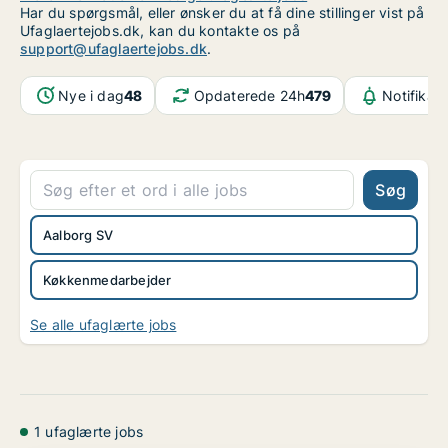
Har du spørgsmål, eller ønsker du at få dine stillinger vist på
Ufaglaertejobs.dk, kan du kontakte os på
support@ufaglaertejobs.dk
.
Nye i dag
48
Opdaterede 24h
479
Notifikat
Søg
Aalborg SV
Køkkenmedarbejder
Se alle ufaglærte jobs
1 ufaglærte jobs