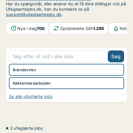
Har du spørgsmål, eller ønsker du at få dine stillinger vist på
Ufaglaertejobs.dk, kan du kontakte os på
support@ufaglaertejobs.dk
.
Nye i dag
700
Opdaterede 24h
1.285
Notifi
Søg
Brønderslev
Køkkenmedarbejder
Se alle ufaglærte jobs
2 ufaglærte jobs