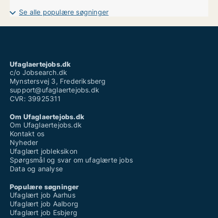
Ufaglært lagerarbejde aarhus
Se alle populære søgninger
Ufaglært maskinfører
Ufaglært produktionsmedarbejder løn
Ufaglært sosu
Ufaglært tagdækker løn
Ufaglært vinduespudser løn
Vikar sosu ufaglært
Ufaglaertejobs.dk
Weekend job ufaglært
c/o Jobsearch.dk
Mynstersvej 3, Frederiksberg
support@ufaglaertejobs.dk
CVR: 39925311
Om Ufaglaertejobs.dk
Om Ufaglaertejobs.dk
Kontakt os
Nyheder
Ufaglært jobleksikon
Spørgsmål og svar om ufaglærte jobs
Data og analyse
Populære søgninger
Ufaglært job Aarhus
Ufaglært job Aalborg
Ufaglært job Esbjerg