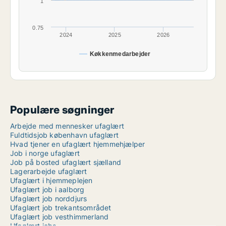
1
0.75
2024
2025
2026
Køkkenmedarbejder
Populære søgninger
Arbejde med mennesker ufaglært
Fuldtidsjob københavn ufaglært
Hvad tjener en ufaglært hjemmehjælper
Job i norge ufaglært
Job på bosted ufaglært sjælland
Lagerarbejde ufaglært
Ufaglært i hjemmeplejen
Ufaglært job i aalborg
Ufaglært job norddjurs
Ufaglært job trekantsområdet
Ufaglært job vesthimmerland
Ufaglært jobs