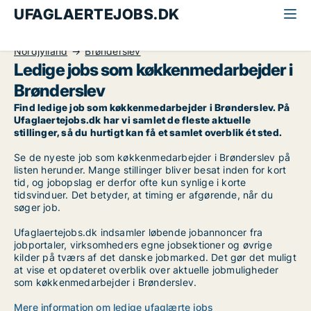
UFAGLAERTEJOBS.DK
Alle ufaglærte jobs
Køkkenmedarbejder
Nordjylland
Brønderslev
Ledige jobs som køkkenmedarbejder i
Brønderslev
Find ledige job som køkkenmedarbejder i Brønderslev. På
Ufaglaertejobs.dk har vi samlet de fleste aktuelle
stillinger, så du hurtigt kan få et samlet overblik ét sted.
Se de nyeste job som køkkenmedarbejder i Brønderslev på
listen herunder. Mange stillinger bliver besat inden for kort
tid, og jobopslag er derfor ofte kun synlige i korte
tidsvinduer. Det betyder, at timing er afgørende, når du
søger job.
Ufaglaertejobs.dk indsamler løbende jobannoncer fra
jobportaler, virksomheders egne jobsektioner og øvrige
kilder på tværs af det danske jobmarked. Det gør det muligt
at vise et opdateret overblik over aktuelle jobmuligheder
som køkkenmedarbejder i Brønderslev.
Mere information om ledige ufaglærte jobs