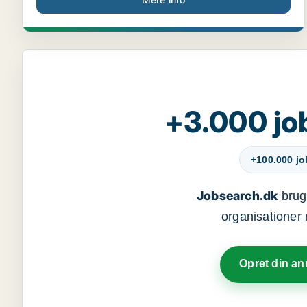
+3.000 jo
+100.000 j
Jobsearch.dk
bruge
organisationer 
Opret din a