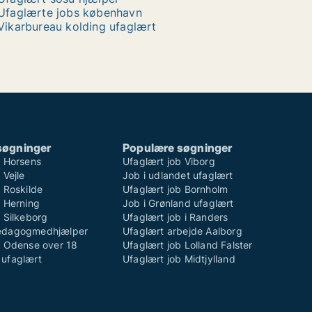
Ufaglærte jobs københavn
Vikarbureau kolding ufaglært
søgninger
Populære søgninger
b Horsens
Ufaglært job Viborg
 Vejle
Job i udlandet ufaglært
 Roskilde
Ufaglært job Bornholm
b Herning
Job i Grønland ufaglært
 Silkeborg
Ufaglært job i Randers
ædagogmedhjælper
Ufaglært arbejde Aalborg
b Odense over 18
Ufaglært job Lolland Falster
ufaglært
Ufaglært job Midtjylland