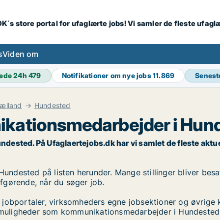
K´s store portal for ufaglærte jobs! Vi samler de fleste ufagl
s
Viden om
ede 24h
479
Notifikationer om nye jobs
11.869
Senest
ælland
Hundested
ikationsmedarbejder i Hun
ted. På Ufaglaertejobs.dk har vi samlet de fleste aktuelle 
dested på listen herunder. Mange stillinger bliver besat 
 afgørende, når du søger job.
 jobportaler, virksomheders egne jobsektioner og øvrige 
jobmuligheder som kommunikationsmedarbejder i Hundested