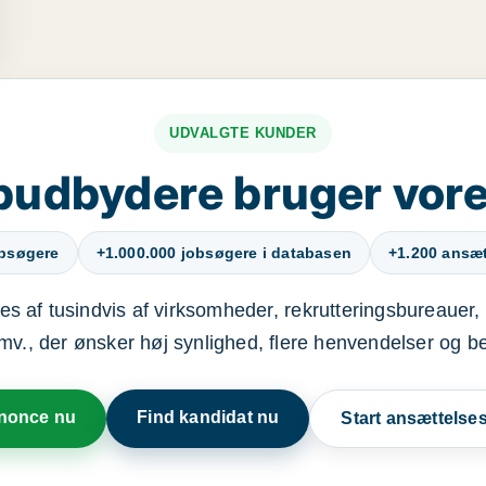
UDVALGTE KUNDER
budbydere bruger vore
obsøgere
+1.000.000 jobsøgere i databasen
+1.200 ansætt
s af tusindvis af virksomheder, rekrutteringsbureauer, 
mv., der ønsker høj synlighed, flere henvendelser og b
nnonce nu
Find kandidat nu
Start ansættels