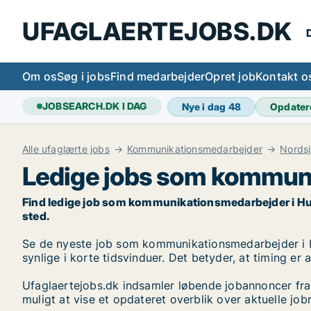
UFAGLAERTEJOBS.DK
D
Om os
Søg i jobs
Find medarbejder
Opret job
Kontakt o
JOBSEARCH.DK I DAG
Nye i dag
48
Opdater
Alle ufaglærte jobs
Kommunikationsmedarbejder
Nordsj
Ledige jobs som kommun
Find ledige job som kommunikationsmedarbejder i Hundes
sted.
Se de nyeste job som kommunikationsmedarbejder i Hun
synlige i korte tidsvinduer. Det betyder, at timing er
Ufaglaertejobs.dk indsamler løbende jobannoncer fra
muligt at vise et opdateret overblik over aktuelle 