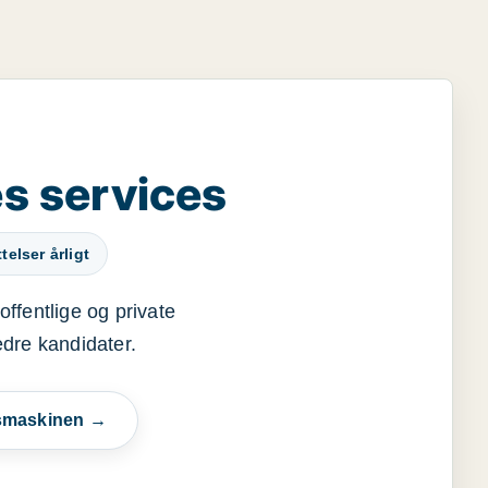
s services
elser årligt
offentlige og private
edre kandidater.
esmaskinen →