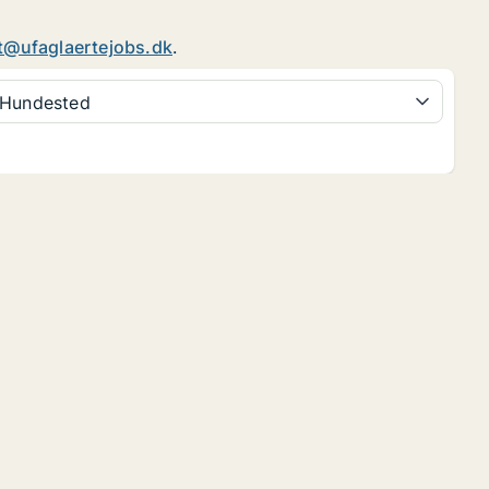
t@ufaglaertejobs.dk
.
Hundested