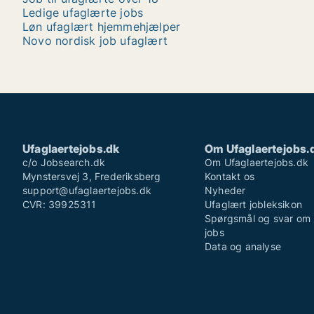
Ledige ufaglærte jobs
Løn ufaglært hjemmehjælper
Novo nordisk job ufaglært
Ufaglaertejobs.dk
Om Ufaglaertejobs.
c/o Jobsearch.dk
Om Ufaglaertejobs.dk
Mynstersvej 3, Frederiksberg
Kontakt os
support@ufaglaertejobs.dk
Nyheder
CVR: 39925311
Ufaglært jobleksikon
Spørgsmål og svar om 
jobs
Data og analyse