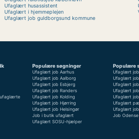
Ufaglært husassistent
Ufaglært i hjemmeplejen
Ufaglært job guldborgsund kommune
dk
Populære søgninger
Populære 
Ufaglært job Aarhus
Ufaglært jo
Ufaglært job Aalborg
Ufaglært job
Ufaglært job Esbjerg
Ufaglært job
Ufaglært job Randers
Ufaglært jo
ufaglærte
Ufaglært job Kolding
Ufaglært job
Ufaglært job Hjørring
Ufaglært p
Ufaglært job Helsingør
Ufaglært jo
Job i butik ufaglært
Job Odense 
Ufaglært SOSU-hjælper