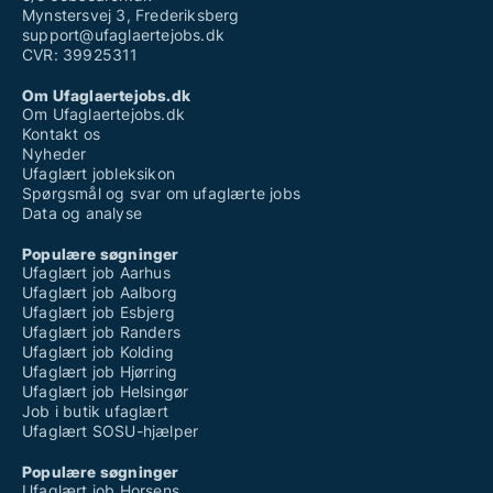
Mynstersvej 3, Frederiksberg
support@ufaglaertejobs.dk
CVR: 39925311
Om Ufaglaertejobs.dk
Om Ufaglaertejobs.dk
Kontakt os
Nyheder
Ufaglært jobleksikon
Spørgsmål og svar om ufaglærte jobs
Data og analyse
Populære søgninger
Ufaglært job Aarhus
Ufaglært job Aalborg
Ufaglært job Esbjerg
Ufaglært job Randers
Ufaglært job Kolding
Ufaglært job Hjørring
Ufaglært job Helsingør
Job i butik ufaglært
Ufaglært SOSU-hjælper
Populære søgninger
Ufaglært job Horsens