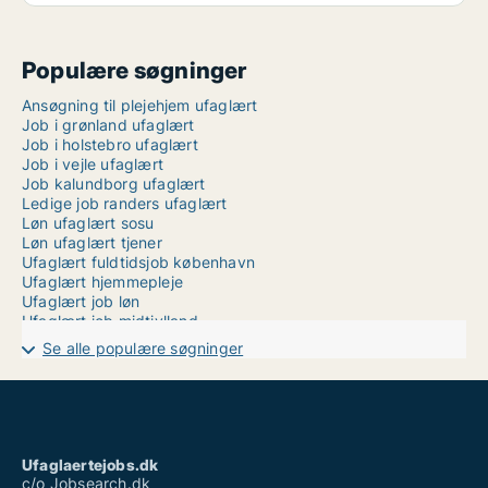
Populære søgninger
Ansøgning til plejehjem ufaglært
Job i grønland ufaglært
Job i holstebro ufaglært
Job i vejle ufaglært
Job kalundborg ufaglært
Ledige job randers ufaglært
Løn ufaglært sosu
Løn ufaglært tjener
Ufaglært fuldtidsjob københavn
Ufaglært hjemmepleje
Ufaglært job løn
Ufaglært job midtjylland
Ufaglært job ouh
Se alle populære søgninger
Ufaglært job på hospital
Ufaglært job vojens
Ufaglært kontorarbejde
Ufaglært plejehjem løn tillæg
Ufaglært sosu hjælper job
Ufaglærte jobs odense
Ufaglaertejobs.dk
Vikar jobs ufaglært
c/o Jobsearch.dk