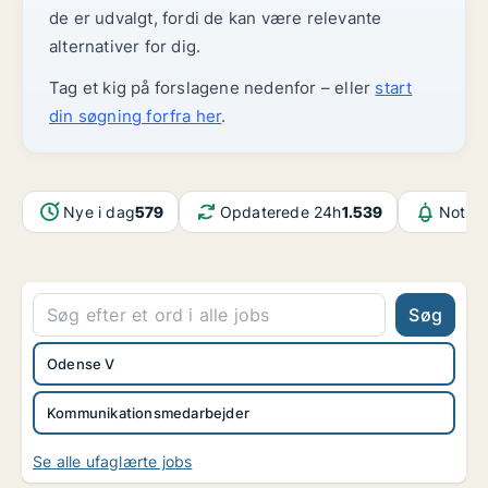
de er udvalgt, fordi de kan være relevante
alternativer for dig.
Tag et kig på forslagene nedenfor – eller
start
din søgning forfra her
.
Nye i dag
579
Opdaterede 24h
1.539
Notifi
Søg
Odense V
Kommunikationsmedarbejder
Se alle ufaglærte jobs