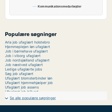
Kommunikationsmedarbejder
Populære søgninger
Arla job ufaglært holstebro
Hjemmeplejen løn ufaglært
Job i børnehave ufaglært
Job i viborg ufaglært
Job nordsjælland ufaglært
Job næstved ufaglært
Ledige ufaglærte jobs
Søg job ufaglært
Ufaglært blomsterbinder løn
Ufaglært hjemmehjælper job
Ufaglært job assens
Ufaglært job billund
Ufaglært job frederikssund
Se alle populære søgninger
Ufaglært job gentofte
Ufaglært job greve
Ufaglært job med dyr