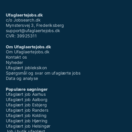
Ufaglært ssh løn
Ufaglært tjener løn
Ufaglærte job
Ufaglaertejobs.dk
Vikarbureau ufaglært københavn
c/o Jobsearch.dk
Mynstersvej 3, Frederiksberg
support@ufaglaertejobs.dk
CVR: 39925311
Om Ufaglaertejobs.dk
Om Ufaglaertejobs.dk
Kontakt os
Nyheder
Ufaglært jobleksikon
Spørgsmål og svar om ufaglærte jobs
Data og analyse
Populære søgninger
Ufaglært job Aarhus
Ufaglært job Aalborg
Ufaglært job Esbjerg
Ufaglært job Randers
Ufaglært job Kolding
Ufaglært job Hjørring
Ufaglært job Helsingør
Job i butik ufaglært