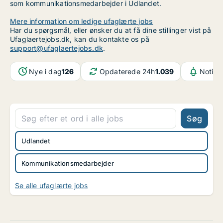
som kommunikationsmedarbejder i Udlandet.
Mere information om ledige ufaglærte jobs
Har du spørgsmål, eller ønsker du at få dine stillinger vist på
Ufaglaertejobs.dk, kan du kontakte os på
support@ufaglaertejobs.dk
.
Nye i dag
126
Opdaterede 24h
1.039
Notifi
Søg
Udlandet
Kommunikationsmedarbejder
Se alle ufaglærte jobs