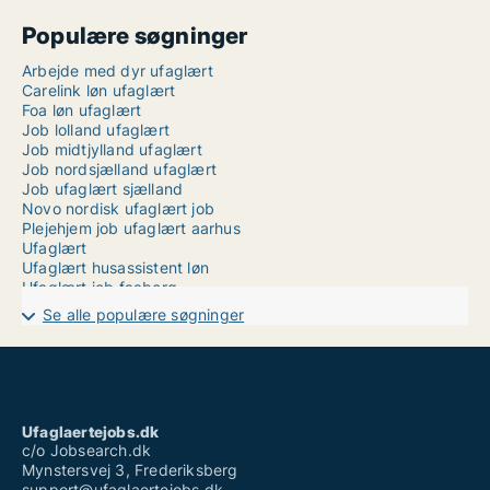
Populære søgninger
Arbejde med dyr ufaglært
Carelink løn ufaglært
Foa løn ufaglært
Job lolland ufaglært
Job midtjylland ufaglært
Job nordsjælland ufaglært
Job ufaglært sjælland
Novo nordisk ufaglært job
Plejehjem job ufaglært aarhus
Ufaglært
Ufaglært husassistent løn
Ufaglært job faaborg
Ufaglært job god løn
Se alle populære søgninger
Ufaglært job halsnæs
Ufaglært job hedensted
Ufaglært job slagelse
Ufaglært plejehjem løn tillæg
Ufaglærte jobs københavn
Vikar jobs ufaglært
Ufaglaertejobs.dk
Vikarbureau kolding ufaglært
c/o Jobsearch.dk
Mynstersvej 3, Frederiksberg
support@ufaglaertejobs.dk