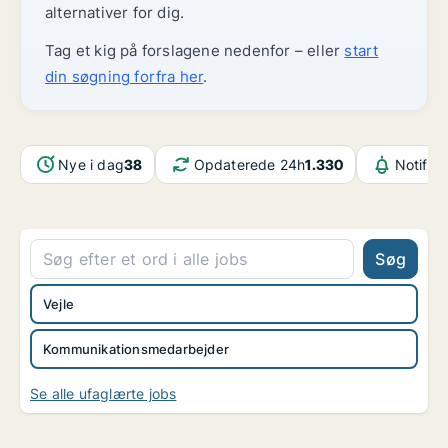
alternativer for dig.
Tag et kig på forslagene nedenfor – eller
start
din søgning forfra her
.
Nye i dag
38
Opdaterede 24h
1.330
Notifik
Søg
Vejle
Kommunikationsmedarbejder
Se alle ufaglærte jobs