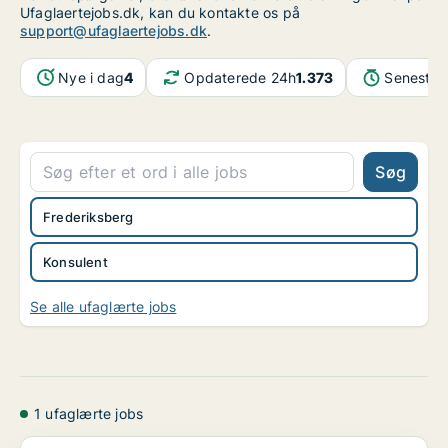
Ufaglaertejobs.dk, kan du kontakte os på
support@ufaglaertejobs.dk
.
Nye i dag
4
Opdaterede 24h
1.373
Seneste 
Søg
Frederiksberg
Konsulent
Se alle ufaglærte jobs
1 ufaglærte jobs
Bevages innovation intern