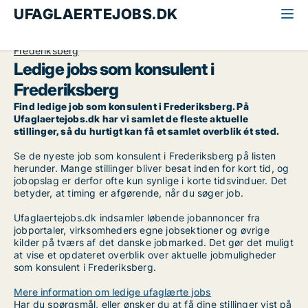
UFAGLAERTEJOBS.DK
Alle ufaglærte jobs
Konsulent
København
Frederiksberg
Ledige jobs som konsulent i
Frederiksberg
Find ledige job som konsulent i Frederiksberg. På
Ufaglaertejobs.dk har vi samlet de fleste aktuelle
stillinger, så du hurtigt kan få et samlet overblik ét sted.
Se de nyeste job som konsulent i Frederiksberg på listen
herunder. Mange stillinger bliver besat inden for kort tid, og
jobopslag er derfor ofte kun synlige i korte tidsvinduer. Det
betyder, at timing er afgørende, når du søger job.
Ufaglaertejobs.dk indsamler løbende jobannoncer fra
jobportaler, virksomheders egne jobsektioner og øvrige
kilder på tværs af det danske jobmarked. Det gør det muligt
at vise et opdateret overblik over aktuelle jobmuligheder
som konsulent i Frederiksberg.
Mere information om ledige ufaglærte jobs
Har du spørgsmål, eller ønsker du at få dine stillinger vist på