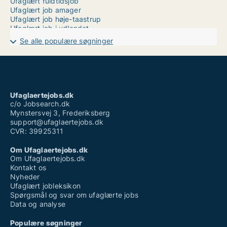
Ufaglært fuldtidsjob
Ufaglært job amager
Ufaglært job høje-taastrup
Ufaglært job i udlandet
Ufaglært job lego
Se alle populære søgninger
Ufaglært job sønderborg
Ufaglært job trekantsområdet
Ufaglært montør løn
Ufaglært operatør løn novo nordisk
Ufaglært sosu hjælper løn
Ufaglærte jobs
Ufaglaertejobs.dk
Vikar hjemmepleje ufaglært
c/o Jobsearch.dk
Mynstersvej 3, Frederiksberg
support@ufaglaertejobs.dk
CVR: 39925311
Om Ufaglaertejobs.dk
Om Ufaglaertejobs.dk
Kontakt os
Nyheder
Ufaglært jobleksikon
Spørgsmål og svar om ufaglærte jobs
Data og analyse
Populære søgninger