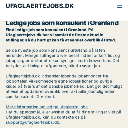
UFAGLAERTEJOBS.DK
Alle ufaglærte jobs
Konsulent
Grønland
Ledige jobs som konsulent i Grønland
Find ledige job som konsulent i Grønland. På
Ufaglaertejobs.dk har vi samlet de fleste aktuelle
stillinger, så du hurtigt kan få et samlet overblik ét sted.
Se de nyeste job som konsulent i Grønland på listen
herunder. Mange stillinger bliver besat inden for kort tid, og
jobopslag er derfor ofte kun synlige i korte tidsvinduer. Det
betyder, at timing er afgørende, når du søger job.
Ufaglaertejobs.dk indsamler løbende jobannoncer fra
jobportaler, virksomheders egne jobsektioner og øvrige
kilder på tværs af det danske jobmarked. Det gør det muligt
at vise et opdateret overblik over aktuelle jobmuligheder
som konsulent i Grønland.
Mere information om ledige ufaglærte jobs
Har du spørgsmål, eller ønsker du at få dine stillinger vist på
Ufaglaertejobs.dk, kan du kontakte os på
support@ufaglaertejobs.dk
.