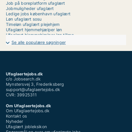
Job på boreplatform ufaglært
Jobmuligheder ufaglært
Ledige jobs københavn ufaglært
Løn ufaglært sosu
Timeløn ufaglært plejehjem
Ufaglært hjemmehjælper løn
Ufaglært hjemmehjælper løn tillæg
Ufaglært job i randers
Se alle populære søgninger
Ufaglært job kolding
Ufaglært job landbrug
Ufaglært job sønderborg
Ufaglært job sønderjylland
Ufaglært mejerist løn
Ufaglærte
Ufaglaertejobs.dk
Ufaglærte jobs med god løn
c/o Jobsearch.dk
Mynstersvej 3, Frederiksberg
support@ufaglaertejobs.dk
CVR: 39925311
Om Ufaglaertejobs.dk
Om Ufaglaertejobs.dk
Kontakt os
Nyheder
Ufaglært jobleksikon
Spørgsmål og svar om ufaglærte jobs