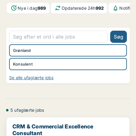
Nye i dag
989
Opdaterede 24h
992
Notifika
Søg
Grønland
Konsulent
Se alle ufaglærte jobs
5 ufaglærte jobs
CRM & Commercial Excellence Consultant
CRM & Commercial Excellence
Consultant