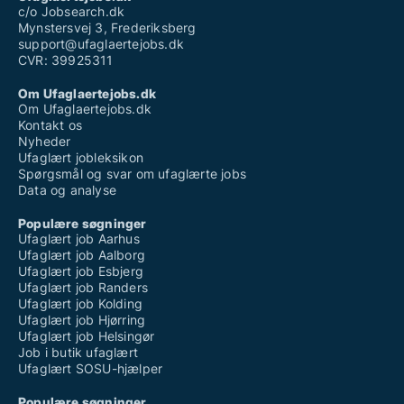
Vikarbureau kolding ufaglært
c/o Jobsearch.dk
Mynstersvej 3, Frederiksberg
support@ufaglaertejobs.dk
CVR: 39925311
Om Ufaglaertejobs.dk
Om Ufaglaertejobs.dk
Kontakt os
Nyheder
Ufaglært jobleksikon
Spørgsmål og svar om ufaglærte jobs
Data og analyse
Populære søgninger
Ufaglært job Aarhus
Ufaglært job Aalborg
Ufaglært job Esbjerg
Ufaglært job Randers
Ufaglært job Kolding
Ufaglært job Hjørring
Ufaglært job Helsingør
Job i butik ufaglært
Ufaglært SOSU-hjælper
Populære søgninger