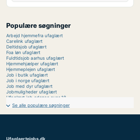
Populære søgninger
Arbejd hjemmefra ufaglært
Carelink ufaglært
Deltidsjob ufaglært
Foa løn ufaglært
Fuldtidsjob aarhus ufaglært
Hjemmehjælper ufaglært
Hjemmeplejen ufaglært
Job i butik ufaglært
Job i norge ufaglært
Job med dyr ufaglært
Jobmuligheder ufaglært
Ufaglært job odense over 18
Ufaglært job plejehjem
Se alle populære søgninger
Ufaglært job rigshospitalet
Ufaglært job ringkøbing-skjern
Ufaglært job aarhus fuldtid
Ufaglært ledige stillinger
Ufaglært procesoperatør løn
Ufaglærte jobs århus
Ufaglaertejobs.dk