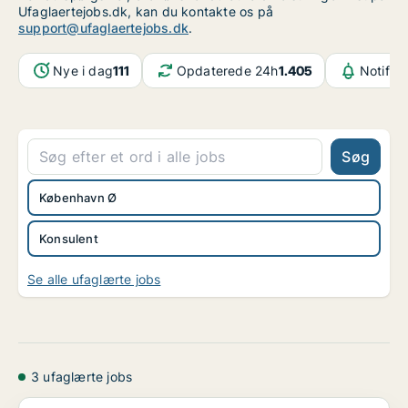
Ufaglaertejobs.dk, kan du kontakte os på
support@ufaglaertejobs.dk
.
Nye i dag
111
Opdaterede 24h
1.405
Notifik
Søg
København Ø
Konsulent
Se alle ufaglærte jobs
3 ufaglærte jobs
Associate Tech Solution Consultant