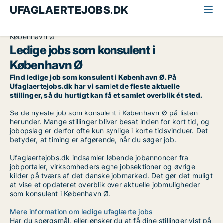
UFAGLAERTEJOBS.DK
Alle ufaglærte jobs
Konsulent
København
København Ø
Ledige jobs som konsulent i
København Ø
Find ledige job som konsulent i København Ø. På
Ufaglaertejobs.dk har vi samlet de fleste aktuelle
stillinger, så du hurtigt kan få et samlet overblik ét sted.
Se de nyeste job som konsulent i København Ø på listen
herunder. Mange stillinger bliver besat inden for kort tid, og
jobopslag er derfor ofte kun synlige i korte tidsvinduer. Det
betyder, at timing er afgørende, når du søger job.
Ufaglaertejobs.dk indsamler løbende jobannoncer fra
jobportaler, virksomheders egne jobsektioner og øvrige
kilder på tværs af det danske jobmarked. Det gør det muligt
at vise et opdateret overblik over aktuelle jobmuligheder
som konsulent i København Ø.
Mere information om ledige ufaglærte jobs
Har du spørgsmål, eller ønsker du at få dine stillinger vist på