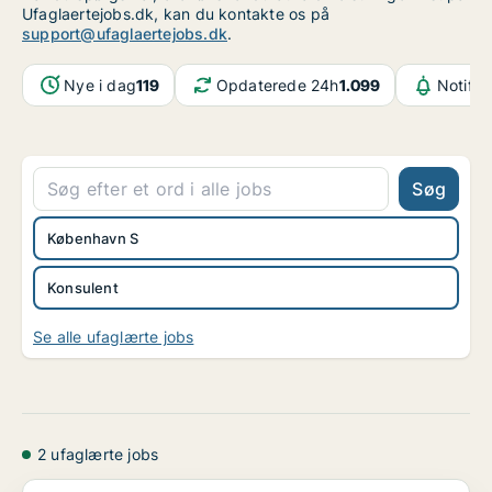
Ufaglaertejobs.dk, kan du kontakte os på
support@ufaglaertejobs.dk
.
Nye i dag
119
Opdaterede 24h
1.099
Notifik
Søg
København S
Konsulent
Se alle ufaglærte jobs
2 ufaglærte jobs
Organiseringskonsulent søges til HK it, medie og i...