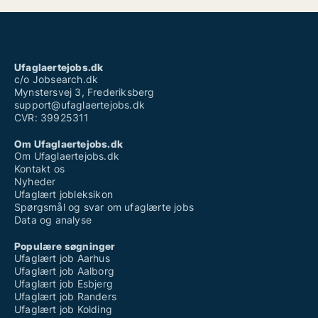
Ufaglært job ringsted
Ufaglært job skejby sygehus
Ufaglært job aalborg
Ufaglært portør løn
Ufaglært social- og sundhedshjælper løn
Ufaglaertejobs.dk
Vikar hjemmepleje ufaglært
c/o Jobsearch.dk
Mynstersvej 3, Frederiksberg
support@ufaglaertejobs.dk
CVR: 39925311
Om Ufaglaertejobs.dk
Om Ufaglaertejobs.dk
Kontakt os
Nyheder
Ufaglært jobleksikon
Spørgsmål og svar om ufaglærte jobs
Data og analyse
Populære søgninger
Ufaglært job Aarhus
Ufaglært job Aalborg
Ufaglært job Esbjerg
Ufaglært job Randers
Ufaglært job Kolding