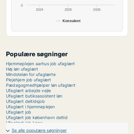
0
2024
2025
2026
Konsulent
Populære søgninger
Hjemmeplejen aarhus job ufaglært
Høj løn ufaglært
Mindsteløn for ufaglærte
Plejehjem job ufaglært
Pædagogmedhjælper løn ufaglært
Ufaglært arbejde vejle
Ufaglært butiksassistent løn
Ufaglært deltidsjob
Ufaglært i hjemmeplejen
Ufaglært job
Ufaglært job københavn deltid
Ufaglært job køge
Ufaglært job landbrug
Se alle populære søgninger
Ufaglært job lyngby