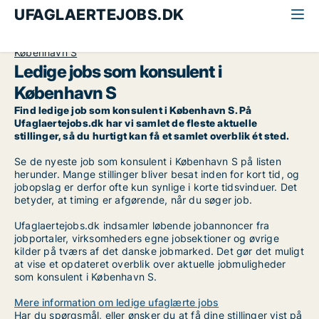
UFAGLAERTEJOBS.DK
Alle ufaglærte jobs
Konsulent
København
København S
Ledige jobs som konsulent i
København S
Find ledige job som konsulent i København S. På
Ufaglaertejobs.dk har vi samlet de fleste aktuelle
stillinger, så du hurtigt kan få et samlet overblik ét sted.
Se de nyeste job som konsulent i København S på listen
herunder. Mange stillinger bliver besat inden for kort tid, og
jobopslag er derfor ofte kun synlige i korte tidsvinduer. Det
betyder, at timing er afgørende, når du søger job.
Ufaglaertejobs.dk indsamler løbende jobannoncer fra
jobportaler, virksomheders egne jobsektioner og øvrige
kilder på tværs af det danske jobmarked. Det gør det muligt
at vise et opdateret overblik over aktuelle jobmuligheder
som konsulent i København S.
Mere information om ledige ufaglærte jobs
Har du spørgsmål, eller ønsker du at få dine stillinger vist på