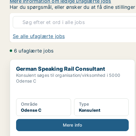
Mere information om ledige ufaglærte jobs
Har du spørgsmål, eller ønsker du at få dine stilling
Se alle ufaglærte jobs
6 ufaglærte jobs
German Speaking Rail Consultant
German Speaking Rail Consultant
Konsulent søges til organisation/virksomhed i 5000
Odense C
Område
Type
Odense C
Konsulent
Mere info