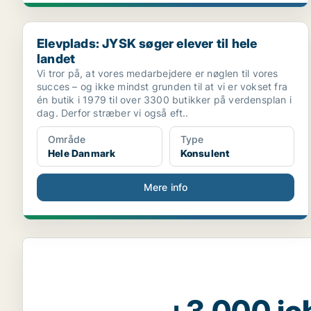
Elevplads: JYSK søger elever til hele landet
Elevplads: JYSK søger elever til hele
landet
Vi tror på, at vores medarbejdere er nøglen til vores
succes – og ikke mindst grunden til at vi er vokset fra
én butik i 1979 til over 3300 butikker på verdensplan i
dag. Derfor stræber vi også eft..
Område
Type
Hele Danmark
Konsulent
Mere info
+3.000 jo