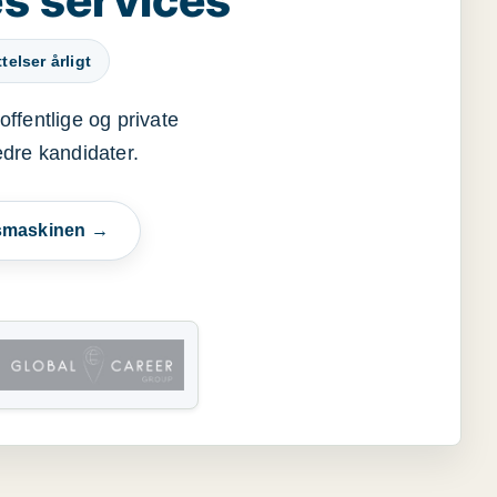
elser årligt
offentlige og private
edre kandidater.
esmaskinen →