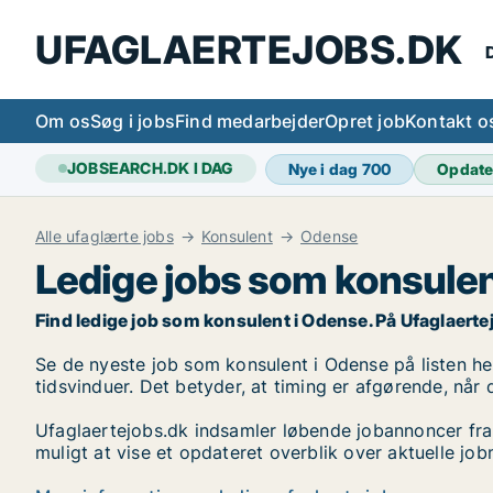
UFAGLAERTEJOBS.DK
D
Om os
Søg i jobs
Find medarbejder
Opret job
Kontakt o
JOBSEARCH.DK I DAG
Nye i dag
700
Opdate
Alle ufaglærte jobs
Konsulent
Odense
Ledige jobs som konsulen
Find ledige job som konsulent i Odense. På Ufaglaertejob
Se de nyeste job som konsulent i Odense på listen heru
tidsvinduer. Det betyder, at timing er afgørende, når 
Ufaglaertejobs.dk indsamler løbende jobannoncer fra
muligt at vise et opdateret overblik over aktuelle j