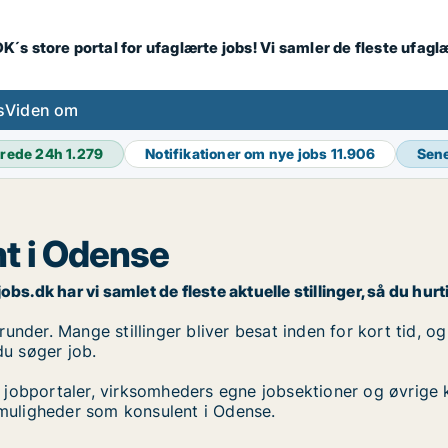
K´s store portal for ufaglærte jobs! Vi samler de fleste ufagl
s
Viden om
rede 24h
1.279
Notifikationer om nye jobs
11.906
Sene
t i Odense
s.dk har vi samlet de fleste aktuelle stillinger, så du hurti
nder. Mange stillinger bliver besat inden for kort tid, og
du søger job.
 jobportaler, virksomheders egne jobsektioner og øvrige 
obmuligheder som konsulent i Odense.