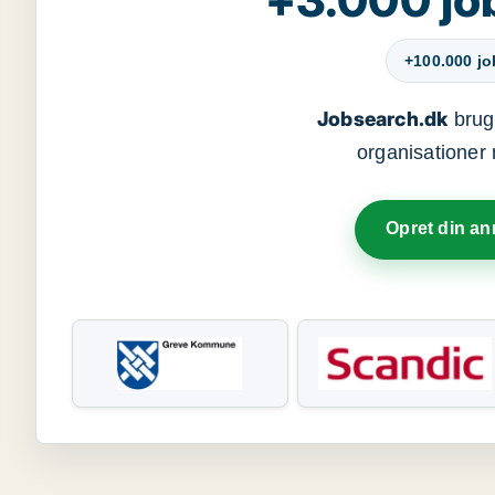
+100.000 j
Jobsearch.dk
bruge
organisationer 
Opret din a