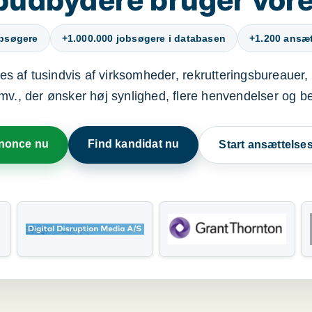
obsøgere
+1.000.000 jobsøgere i databasen
+1.200 ansætt
s af tusindvis af virksomheder, rekrutteringsbureauer, 
mv., der ønsker høj synlighed, flere henvendelser og b
nnonce nu
Find kandidat nu
Start ansættels