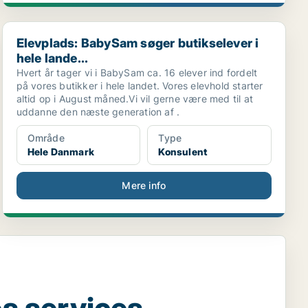
Elevplads: BabySam søger butikselever i hele lande...
Elevplads: BabySam søger butikselever i
hele lande...
Hvert år tager vi i BabySam ca. 16 elever ind fordelt
på vores butikker i hele landet. Vores elevhold starter
altid op i August måned.Vi vil gerne være med til at
uddanne den næste generation af .
Område
Type
Hele Danmark
Konsulent
Mere info
s services