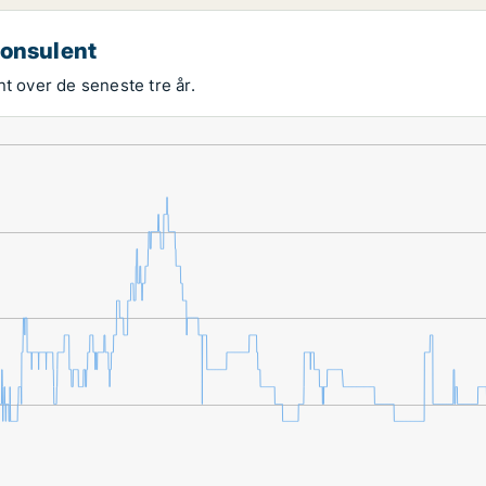
konsulent
t over de seneste tre år.