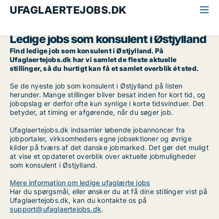
UFAGLAERTEJOBS.DK
Alle ufaglærte jobs
Konsulent
Østjylland
Ledige jobs som konsulent i Østjylland
Find ledige job som konsulent i Østjylland. På
Ufaglaertejobs.dk har vi samlet de fleste aktuelle
stillinger, så du hurtigt kan få et samlet overblik ét sted.
Se de nyeste job som konsulent i Østjylland på listen
herunder. Mange stillinger bliver besat inden for kort tid, og
jobopslag er derfor ofte kun synlige i korte tidsvinduer. Det
betyder, at timing er afgørende, når du søger job.
Ufaglaertejobs.dk indsamler løbende jobannoncer fra
jobportaler, virksomheders egne jobsektioner og øvrige
kilder på tværs af det danske jobmarked. Det gør det muligt
at vise et opdateret overblik over aktuelle jobmuligheder
som konsulent i Østjylland.
Mere information om ledige ufaglærte jobs
Har du spørgsmål, eller ønsker du at få dine stillinger vist på
Ufaglaertejobs.dk, kan du kontakte os på
support@ufaglaertejobs.dk
.