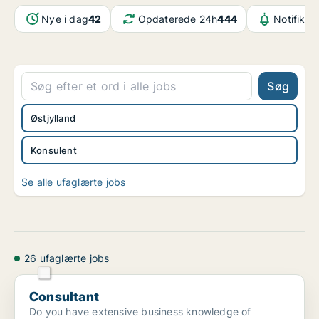
Nye i dag
42
Opdaterede 24h
444
Notifikat
Søg
Østjylland
Konsulent
Se alle ufaglærte jobs
26 ufaglærte jobs
Consultant
Consultant
Do you have extensive business knowledge of