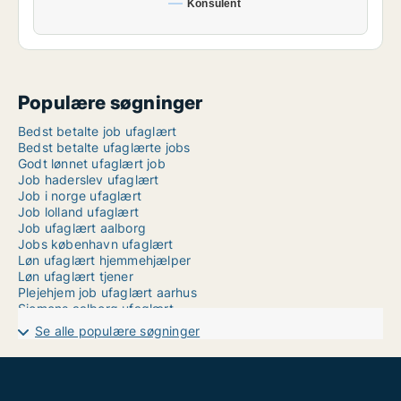
Konsulent
Populære søgninger
Bedst betalte job ufaglært
Bedst betalte ufaglærte jobs
Godt lønnet ufaglært job
Job haderslev ufaglært
Job i norge ufaglært
Job lolland ufaglært
Job ufaglært aalborg
Jobs københavn ufaglært
Løn ufaglært hjemmehjælper
Løn ufaglært tjener
Plejehjem job ufaglært aarhus
Siemens aalborg ufaglært
Ufaglært entreprenør løn
Se alle populære søgninger
Ufaglært hjemmehjælper løn tillæg
Ufaglært job frederikssund
Ufaglært job i aalborg
Ufaglært job langeland