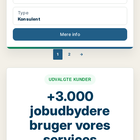
Type
Konsulent
Mere info
1
2
→
UDVALGTE KUNDER
+3.000
jobudbydere
bruger vores
services