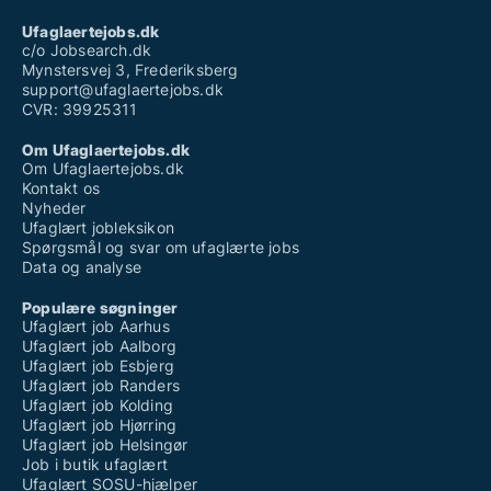
Ufaglært job novo nordisk
Ufaglært sosu vikar løn
Ufaglaertejobs.dk
Ufaglært timeløn
c/o Jobsearch.dk
Mynstersvej 3, Frederiksberg
support@ufaglaertejobs.dk
CVR: 39925311
Om Ufaglaertejobs.dk
Om Ufaglaertejobs.dk
Kontakt os
Nyheder
Ufaglært jobleksikon
Spørgsmål og svar om ufaglærte jobs
Data og analyse
Populære søgninger
Ufaglært job Aarhus
Ufaglært job Aalborg
Ufaglært job Esbjerg
Ufaglært job Randers
Ufaglært job Kolding
Ufaglært job Hjørring
Ufaglært job Helsingør
Job i butik ufaglært
Ufaglært SOSU-hjælper