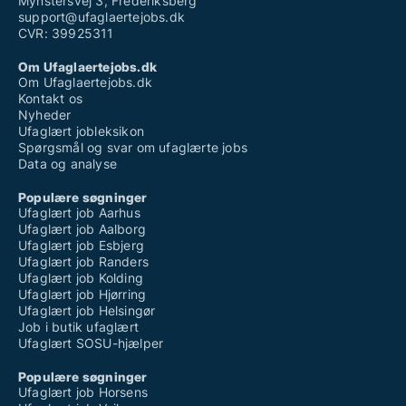
Mynstersvej 3, Frederiksberg
support@ufaglaertejobs.dk
CVR: 39925311
Om Ufaglaertejobs.dk
Om Ufaglaertejobs.dk
Kontakt os
Nyheder
Ufaglært jobleksikon
Spørgsmål og svar om ufaglærte jobs
Data og analyse
Populære søgninger
Ufaglært job Aarhus
Ufaglært job Aalborg
Ufaglært job Esbjerg
Ufaglært job Randers
Ufaglært job Kolding
Ufaglært job Hjørring
Ufaglært job Helsingør
Job i butik ufaglært
Ufaglært SOSU-hjælper
Populære søgninger
Ufaglært job Horsens