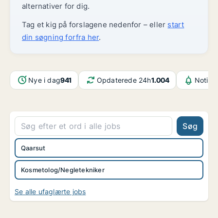
alternativer for dig.
Tag et kig på forslagene nedenfor – eller
start
din søgning forfra her
.
Nye i dag
941
Opdaterede 24h
1.004
Notifik
Søg
Qaarsut
Kosmetolog/Negletekniker
Se alle ufaglærte jobs