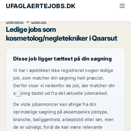
UFAGLAERTEJOBS.DK
Alle ufaglærte jobs
Kosmetolog/Negletekniker
Grønland
Qaarsut
Ledige jobs som
kosmetolog/negletekniker i Qaarsut
Disse job ligger tættest på din søgning
Vi har i øjeblikket ikke registreret nogen ledige
job, som matcher din søgning helt præcist.
Derfor viser vi nedenfor de job, der matcher din
søgning bedst ud fra det aktuelle jobmarked.
De viste jobannoncer kan afvige fra din
oprindelige søgning på eksempelvis jobtype,
branche, beliggenhed, arbejdstid eller løn, men
de er udvalgt, fordi de kan være relevante