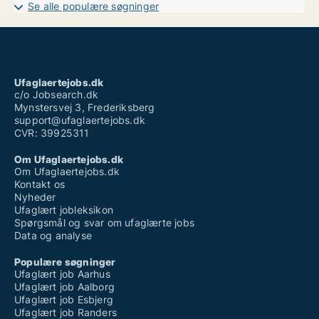
Ufaglært job bornholm
Se alle populære søgninger
Ufaglært job kolding sygehus
Ufaglært job lego
Ufaglært job vejen
Ufaglært serviceassistent løn
Ufaglært skraldemand løn
Ufaglært sosu hjælper job
Ufaglaertejobs.dk
Vikarbureau ufaglært københavn
c/o Jobsearch.dk
Mynstersvej 3, Frederiksberg
support@ufaglaertejobs.dk
CVR: 39925311
Om Ufaglaertejobs.dk
Om Ufaglaertejobs.dk
Kontakt os
Nyheder
Ufaglært jobleksikon
Spørgsmål og svar om ufaglærte jobs
Data og analyse
Populære søgninger
Ufaglært job Aarhus
Ufaglært job Aalborg
Ufaglært job Esbjerg
Ufaglært job Randers