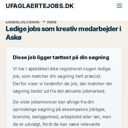
UFAGLAERTEJOBS.DK
Alle ufaglærte jobs
Kreativ medarbejder
Lolland og Falster
Askø
Ledige jobs som kreativ medarbejder i
Askø
Disse job ligger tættest på din søgning
Vi har i øjeblikket ikke registreret nogen ledige
job, som matcher din søgning helt præcist.
Derfor viser vi nedenfor de job, der matcher din
søgning bedst ud fra det aktuelle jobmarked.
De viste jobannoncer kan afvige fra din
oprindelige søgning på eksempelvis jobtype,
branche, beliggenhed, arbejdstid eller løn, men
de er udvalgt, fordi de kan være relevante