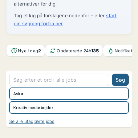
alternativer for dig.
Tag et kig på forslagene nedenfor – eller
start
din søgning forfra her
.
Nye i dag
2
Opdaterede 24h
135
Notifikatio
Søg
Askø
Kreativ medarbejder
Se alle ufaglærte jobs