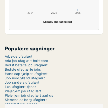
2024
2025
2026
Kreativ medarbejder
Populære søgninger
Arbejde ufaglært
Arla job ufaglært holstebro
Bedst betalte job ufaglært
Bedste ufaglærte jobs
Handicaphjælper ufaglært
Job nordjylland ufaglært
Job randers ufaglært
Løn ufaglært tjener
Plejehjem job ufaglært
Plejehjem job ufaglært aarhus
Siemens aalborg ufaglært
Ufaglært job assens