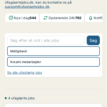
Ufaglaertejobs.dk, kan du kontakte os på
support@ufaglaertejobs.dk
.
Nye i dag
544
Opdaterede 24h
792
Notifika
Søg
Midtjylland
Kreativ medarbejder
Se alle ufaglærte jobs
4 ufaglærte jobs
Elevplads: Subway søger Sandwich Artists til Herni...