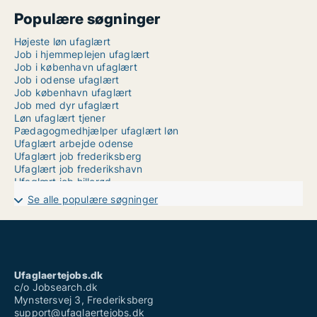
Populære søgninger
Højeste løn ufaglært
Job i hjemmeplejen ufaglært
Job i københavn ufaglært
Job i odense ufaglært
Job københavn ufaglært
Job med dyr ufaglært
Løn ufaglært tjener
Pædagogmedhjælper ufaglært løn
Ufaglært arbejde odense
Ufaglært job frederiksberg
Ufaglært job frederikshavn
Ufaglært job hillerød
Ufaglært job odense
Se alle populære søgninger
Ufaglært job skejby sygehus
Ufaglært operatør løn novo nordisk
Ufaglært portør job
Ufaglært pædagog
Ufaglært serviceassistent løn
Ufaglært vikar løn
Ufaglaertejobs.dk
Vikar ufaglært
c/o Jobsearch.dk
Mynstersvej 3, Frederiksberg
support@ufaglaertejobs.dk