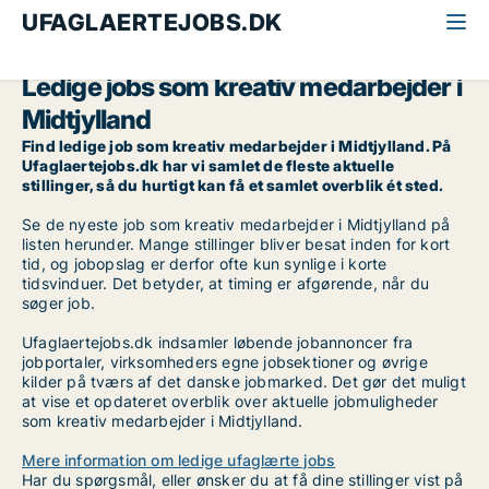
UFAGLAERTEJOBS.DK
Alle ufaglærte jobs
Kreativ medarbejder
Midtjylland
Ledige jobs som kreativ medarbejder i
Midtjylland
Find ledige job som kreativ medarbejder i Midtjylland. På
Ufaglaertejobs.dk har vi samlet de fleste aktuelle
stillinger, så du hurtigt kan få et samlet overblik ét sted.
Se de nyeste job som kreativ medarbejder i Midtjylland på
listen herunder. Mange stillinger bliver besat inden for kort
tid, og jobopslag er derfor ofte kun synlige i korte
tidsvinduer. Det betyder, at timing er afgørende, når du
søger job.
Ufaglaertejobs.dk indsamler løbende jobannoncer fra
jobportaler, virksomheders egne jobsektioner og øvrige
kilder på tværs af det danske jobmarked. Det gør det muligt
at vise et opdateret overblik over aktuelle jobmuligheder
som kreativ medarbejder i Midtjylland.
Mere information om ledige ufaglærte jobs
Har du spørgsmål, eller ønsker du at få dine stillinger vist på