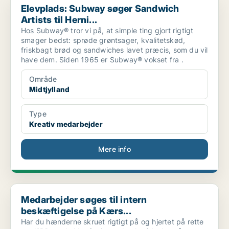
Elevplads: Subway søger Sandwich
Artists til Herni...
Hos Subway® tror vi på, at simple ting gjort rigtigt
smager bedst: sprøde grøntsager, kvalitetskød,
friskbagt brød og sandwiches lavet præcis, som du vil
have dem. Siden 1965 er Subway® vokset fra .
Område
Midtjylland
Type
Kreativ medarbejder
Mere info
Medarbejder søges til intern beskæftigelse på Kærs...
Medarbejder søges til intern
beskæftigelse på Kærs...
Har du hænderne skruet rigtigt på og hjertet på rette