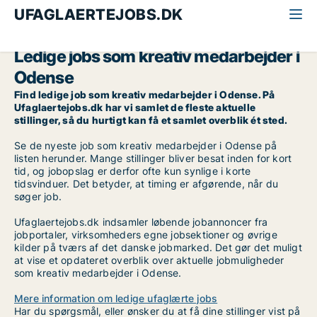
UFAGLAERTEJOBS.DK
Alle ufaglærte jobs
Kreativ medarbejder
Odense
Ledige jobs som kreativ medarbejder i
Odense
Find ledige job som kreativ medarbejder i Odense. På
Ufaglaertejobs.dk har vi samlet de fleste aktuelle
stillinger, så du hurtigt kan få et samlet overblik ét sted.
Se de nyeste job som kreativ medarbejder i Odense på
listen herunder. Mange stillinger bliver besat inden for kort
tid, og jobopslag er derfor ofte kun synlige i korte
tidsvinduer. Det betyder, at timing er afgørende, når du
søger job.
Ufaglaertejobs.dk indsamler løbende jobannoncer fra
jobportaler, virksomheders egne jobsektioner og øvrige
kilder på tværs af det danske jobmarked. Det gør det muligt
at vise et opdateret overblik over aktuelle jobmuligheder
som kreativ medarbejder i Odense.
Mere information om ledige ufaglærte jobs
Har du spørgsmål, eller ønsker du at få dine stillinger vist på