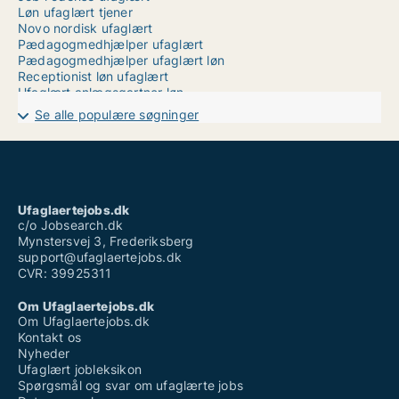
Løn ufaglært tjener
Novo nordisk ufaglært
Pædagogmedhjælper ufaglært
Pædagogmedhjælper ufaglært løn
Receptionist løn ufaglært
Ufaglært anlægsgartner løn
Ufaglært job mariagerfjord
Se alle populære søgninger
Ufaglært job sønderborg
Ufaglært maler løn
Ufaglært plejehjem løn
Ufaglært rengøringsassistent løn
Ufaglært timeløn
Vikarbureau kolding ufaglært
Ufaglaertejobs.dk
Vikarbureau ufaglært
c/o Jobsearch.dk
Mynstersvej 3, Frederiksberg
support@ufaglaertejobs.dk
CVR: 39925311
Om Ufaglaertejobs.dk
Om Ufaglaertejobs.dk
Kontakt os
Nyheder
Ufaglært jobleksikon
Spørgsmål og svar om ufaglærte jobs