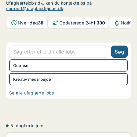
Ufaglaertejobs.dk, kan du kontakte os på
support@ufaglaertejobs.dk
.
Nye i dag
38
Opdaterede 24h
1.330
Notifik
Søg
Odense
Kreativ medarbejder
Se alle ufaglærte jobs
5 ufaglærte jobs
Juridisk Institut søger et antal studentermedhjælp...