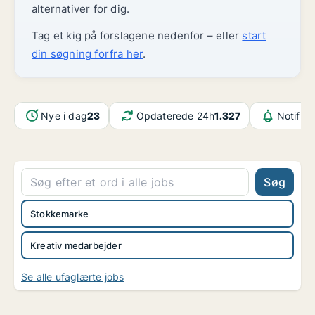
alternativer for dig.
Tag et kig på forslagene nedenfor – eller
start
din søgning forfra her
.
Nye i dag
23
Opdaterede 24h
1.327
Notifika
Søg
Stokkemarke
Kreativ medarbejder
Se alle ufaglærte jobs