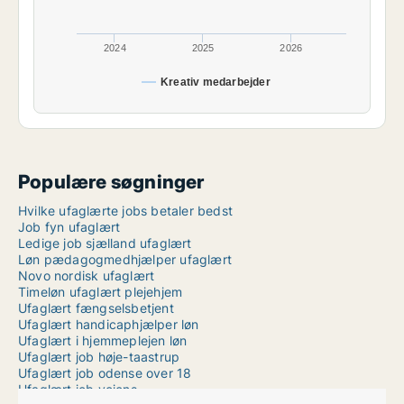
2024
2025
2026
Kreativ medarbejder
Populære søgninger
Hvilke ufaglærte jobs betaler bedst
Job fyn ufaglært
Ledige job sjælland ufaglært
Løn pædagogmedhjælper ufaglært
Novo nordisk ufaglært
Timeløn ufaglært plejehjem
Ufaglært fængselsbetjent
Ufaglært handicaphjælper løn
Ufaglært i hjemmeplejen løn
Ufaglært job høje-taastrup
Ufaglært job odense over 18
Ufaglært job vojens