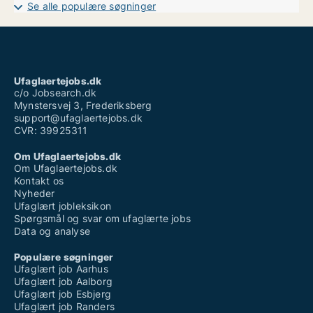
Ufaglært lagermedarbejder løn
Se alle populære søgninger
Ufaglært lærervikar
Ufaglært natarbejde løn
Ufaglært omsorgsmedhjælper
Ufaglært operatør løn novo nordisk
Ufaglært pædagog vikar løn
Ufaglært vicevært løn
Ufaglaertejobs.dk
Uopfordret ansøgning ufaglært
c/o Jobsearch.dk
Mynstersvej 3, Frederiksberg
support@ufaglaertejobs.dk
CVR: 39925311
Om Ufaglaertejobs.dk
Om Ufaglaertejobs.dk
Kontakt os
Nyheder
Ufaglært jobleksikon
Spørgsmål og svar om ufaglærte jobs
Data og analyse
Populære søgninger
Ufaglært job Aarhus
Ufaglært job Aalborg
Ufaglært job Esbjerg
Ufaglært job Randers