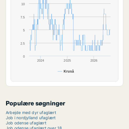
10
7.5
5
2.5
0
2024
2025
2026
Kruså
Populære søgninger
Arbejde med dyr ufaglært
Job i nordjylland ufaglært
Job odense ufaglært
Job odense ufaglært over 18