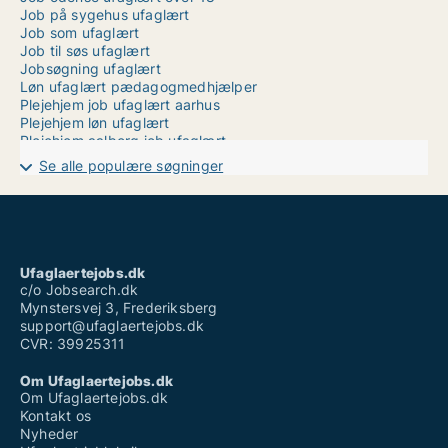
Job på sygehus ufaglært
Job som ufaglært
Job til søs ufaglært
Jobsøgning ufaglært
Løn ufaglært pædagogmedhjælper
Plejehjem job ufaglært aarhus
Plejehjem løn ufaglært
Plejehjem aalborg job ufaglært
Produktionsmedarbejder ufaglært
Se alle populære søgninger
Ufaglært deltidsjob københavn
Ufaglært job guldborgsund kommune
Ufaglært job ikast
Ufaglært job novo nordisk
Ufaglært job vestsjælland
Ufaglært maler løn
Ufaglaertejobs.dk
Ufaglært plejehjem løn 2022
c/o Jobsearch.dk
Mynstersvej 3, Frederiksberg
support@ufaglaertejobs.dk
CVR: 39925311
Om Ufaglaertejobs.dk
Om Ufaglaertejobs.dk
Kontakt os
Nyheder