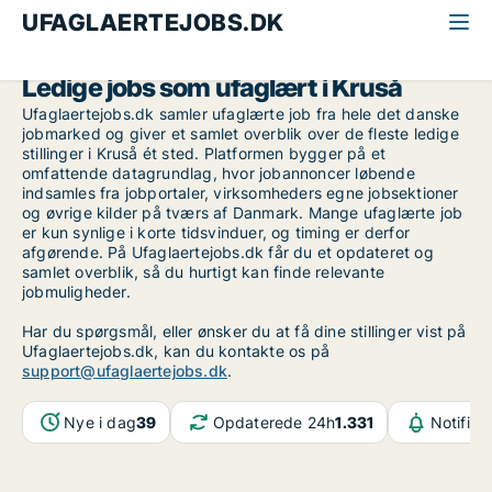
UFAGLAERTEJOBS.DK
Alle ufaglærte jobs
Sydjylland
Kruså
Ledige jobs som ufaglært i Kruså
Ufaglaertejobs.dk samler ufaglærte job fra hele det danske
jobmarked og giver et samlet overblik over de fleste ledige
stillinger i Kruså ét sted. Platformen bygger på et
omfattende datagrundlag, hvor jobannoncer løbende
indsamles fra jobportaler, virksomheders egne jobsektioner
og øvrige kilder på tværs af Danmark. Mange ufaglærte job
er kun synlige i korte tidsvinduer, og timing er derfor
afgørende. På Ufaglaertejobs.dk får du et opdateret og
samlet overblik, så du hurtigt kan finde relevante
jobmuligheder.
Har du spørgsmål, eller ønsker du at få dine stillinger vist på
Ufaglaertejobs.dk, kan du kontakte os på
support@ufaglaertejobs.dk
.
Nye i dag
39
Opdaterede 24h
1.331
Notifika