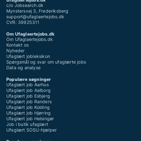
Ufaglært pædagogmedhjælper
c/o Jobsearch.dk
Mynstersvej 3, Frederiksberg
support@ufaglaertejobs.dk
CVR: 39925311
Om Ufaglaertejobs.dk
Om Ufaglaertejobs.dk
Kontakt os
Nyheder
Ufaglært jobleksikon
Spørgsmål og svar om ufaglærte jobs
Data og analyse
Populære søgninger
Ufaglært job Aarhus
Ufaglært job Aalborg
Ufaglært job Esbjerg
Ufaglært job Randers
Ufaglært job Kolding
Ufaglært job Hjørring
Ufaglært job Helsingør
Job i butik ufaglært
Ufaglært SOSU-hjælper