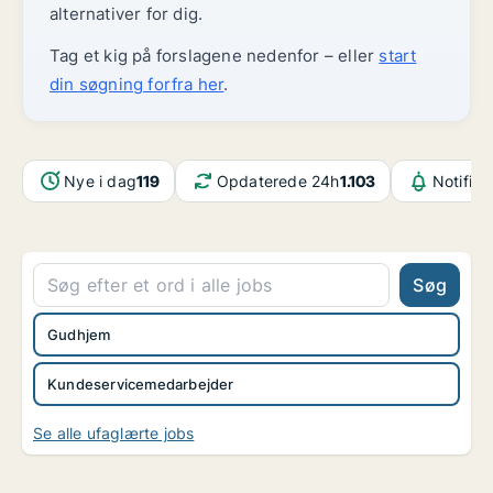
alternativer for dig.
Tag et kig på forslagene nedenfor – eller
start
din søgning forfra her
.
Nye i dag
119
Opdaterede 24h
1.103
Notifika
Søg
Gudhjem
Kundeservicemedarbejder
Se alle ufaglærte jobs