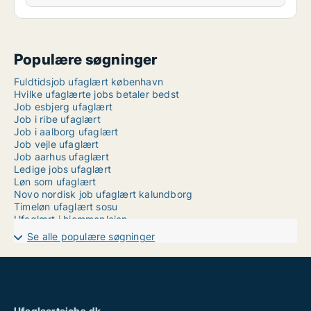
Populære søgninger
Fuldtidsjob ufaglært københavn
Hvilke ufaglærte jobs betaler bedst
Job esbjerg ufaglært
Job i ribe ufaglært
Job i aalborg ufaglært
Job vejle ufaglært
Job aarhus ufaglært
Ledige jobs ufaglært
Løn som ufaglært
Novo nordisk job ufaglært kalundborg
Timeløn ufaglært sosu
Ufaglært i hjemmeplejen
Ufaglært job fredericia
Se alle populære søgninger
Ufaglært job frederikshavn
Ufaglært job langeland
Ufaglært job maribo
Ufaglært job aarhus
Ufaglært lærervikar job
Ufaglært maskinfører
Ufaglaertejobs.dk