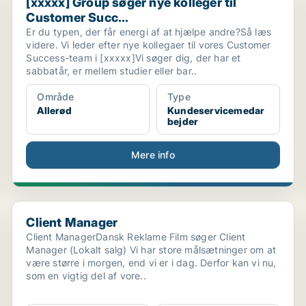
[xxxxx] Group søger nye kolleger til
Customer Succ...
Er du typen, der får energi af at hjælpe andre?Så læs
videre. Vi leder efter nye kollegaer til vores Customer
Success-team i [xxxxx]Vi søger dig, der har et
sabbatår, er mellem studier eller bar..
Område
Type
Allerød
Kundeservicemedar
bejder
Mere info
Client Manager
Client Manager
Client ManagerDansk Reklame Film søger Client
Manager (Lokalt salg) Vi har store målsætninger om at
være større i morgen, end vi er i dag. Derfor kan vi nu,
som en vigtig del af vore..