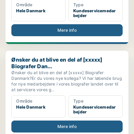
Område
Type
Hele Danmark
Kundeservicemedar
bejder
Mere info
Ønsker du at blive en del af [xxxxx] Biografer Dan...
Ønsker du at blive en del af [xxxxx]
Biografer Dan...
Ønsker du at blive en del af [xxxxx] Biografer
Danmark?Er du vores nye kollega? Vi har løbende brug
for nye medarbejdere i vores biografer landet over til
at servicere vores g..
Område
Type
Hele Danmark
Kundeservicemedar
bejder
Mere info