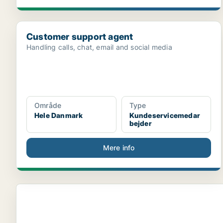
Customer support agent
Customer support agent
Handling calls, chat, email and social media
Område
Type
Hele Danmark
Kundeservicemedar
bejder
Mere info