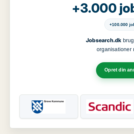
+3.000 jo
+100.000 j
Jobsearch.dk
bruge
organisationer 
Opret din a