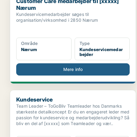
Customer Care medarbejder til [xxxxx]
Nærum
Kundeservicemedarbejder søges til
organisation/virksomhed i 2850 Nærum
Område
Type
Nærum
Kundeservicemedar
bejder
Mere info
Kundeservice
Kundeservice
Team Leader – ToGoBliv Teamleader hos Danmarks
stærkeste detailkoncept Er du en engageret leder med
passion for kundeservice og medarbejderudvikling? Så
bliv en del af [xxxxx] som Teamleader og vær..