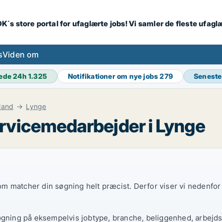
K´s store portal for ufaglærte jobs! Vi samler de fleste ufagl
s
Viden om
ede 24h
1.325
Notifikationer om nye jobs
279
Seneste
land
Lynge
rvicemedarbejder i Lynge
 som matcher din søgning helt præcist. Derfor viser vi nedenfo
øgning på eksempelvis jobtype, branche, beliggenhed, arbejdst