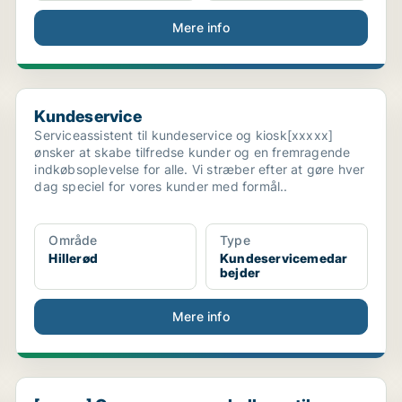
Mere info
Kundeservice
Kundeservice
Serviceassistent til kundeservice og kiosk[xxxxx]
ønsker at skabe tilfredse kunder og en fremragende
indkøbsoplevelse for alle. Vi stræber efter at gøre hver
dag speciel for vores kunder med formål..
Område
Type
Hillerød
Kundeservicemedar
bejder
Mere info
[xxxxx] Group søger nye kolleger til Customer Succ...