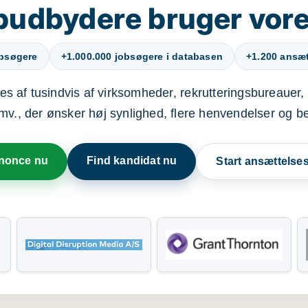
budbydere bruger vore
obsøgere
+1.000.000 jobsøgere i databasen
+1.200 ansætt
s af tusindvis af virksomheder, rekrutteringsbureauer, 
mv., der ønsker høj synlighed, flere henvendelser og b
nnonce nu
Find kandidat nu
Start ansættels