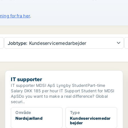
ning forfra her
.
Jobtype:
Kundeservicemedarbejder
IT supporter
IT supporter
IT supporter MDSI ApS Lyngby StudentPart-time
Salary DKK 185 per hour IT Support Student for MDSI
ApSDo you want to make a real difference? Global
securi..
Område
Type
Nordsjælland
Kundeservicemedar
bejder