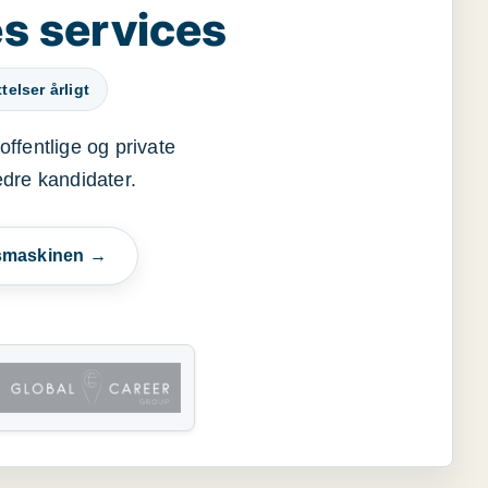
s services
elser årligt
offentlige og private
edre kandidater.
esmaskinen →