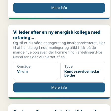
Mere info
Vi leder efter en ny energisk kollega med erfaring...
Vi leder efter en ny energisk kollega med
erfaring...
Og så er du både engageret og løsningsorienteret, klar
til at handle og finde løsninger og altid frisk på de
mange nye opgaver, der kommer ind i afdelingen.Hos
Nexel arbejder vi i hjertet af en..
Område
Type
Virum
Kundeservicemedar
bejder
Mere info
Customer Care medarbejder til [xxxxx] Nærum