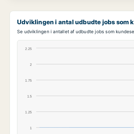
Udviklingen i antal udbudte jobs som
Se udviklingen i antallet af udbudte jobs som kundes
2.25
2
1.75
1.5
1.25
1