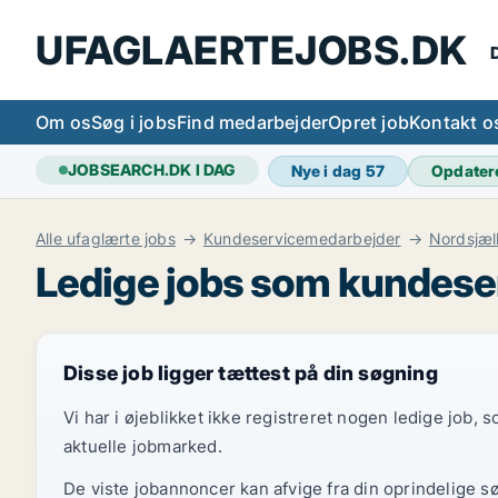
UFAGLAERTEJOBS.DK
D
Om os
Søg i jobs
Find medarbejder
Opret job
Kontakt o
JOBSEARCH.DK I DAG
Nye i dag
57
Opdater
Alle ufaglærte jobs
Kundeservicemedarbejder
Nordsjæl
Ledige jobs som kundese
Disse job ligger tættest på din søgning
Vi har i øjeblikket ikke registreret nogen ledige job,
aktuelle jobmarked.
De viste jobannoncer kan afvige fra din oprindelige s