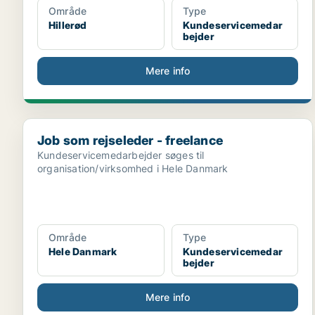
Område
Type
Hillerød
Kundeservicemedar
bejder
Mere info
Job som rejseleder - freelance
Job som rejseleder - freelance
Kundeservicemedarbejder søges til
organisation/virksomhed i Hele Danmark
Område
Type
Hele Danmark
Kundeservicemedar
bejder
Mere info