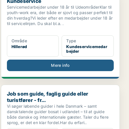
Kundeservice
Servicemedarbejder under 18 år til UdeområderKlar til
youth-work era, der både er sjovt og passer perfekt til
din hverdag?Vi leder efter en medarbejder under 18 år
til servicelinjen. Du skal bl.a. .
Område
Type
Hillerød
Kundeservicemedar
bejder
Mere info
Job som guide, faglig guide eller turistfører - fr...
Job som guide, faglig guide eller
turistfører - fr...
Vi søger løbende guider i hele Danmark – samt
dansktalende guider bosat i udlandet – til at guide
både danske og internationale gæster. Taler du flere
sprog, er det en klar fordel.Har du erfari..