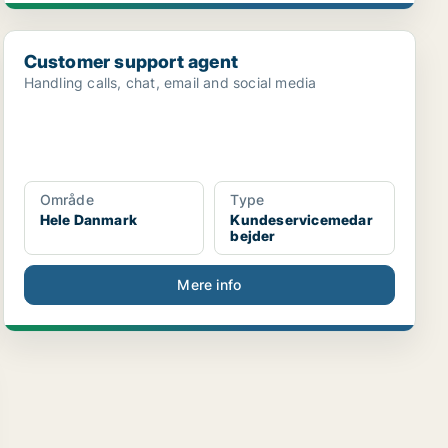
Customer support agent
Customer support agent
Handling calls, chat, email and social media
Område
Type
Hele Danmark
Kundeservicemedar
bejder
Mere info