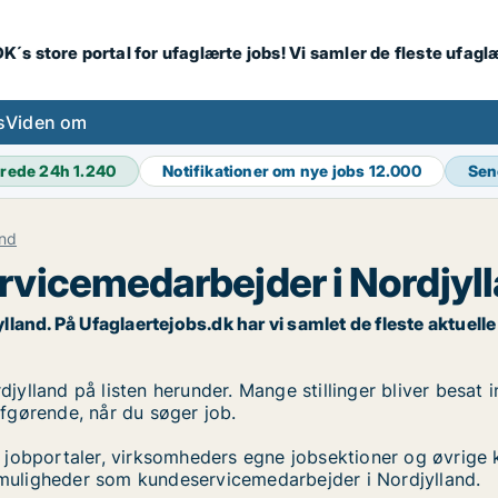
K´s store portal for ufaglærte jobs! Vi samler de fleste ufagl
s
Viden om
rede 24h
1.240
Notifikationer om nye jobs
12.000
Sen
and
rvicemedarbejder i Nordjyl
nd. På Ufaglaertejobs.dk har vi samlet de fleste aktuelle st
lland på listen herunder. Mange stillinger bliver besat i
 afgørende, når du søger job.
 jobportaler, virksomheders egne jobsektioner og øvrige 
obmuligheder som kundeservicemedarbejder i Nordjylland.