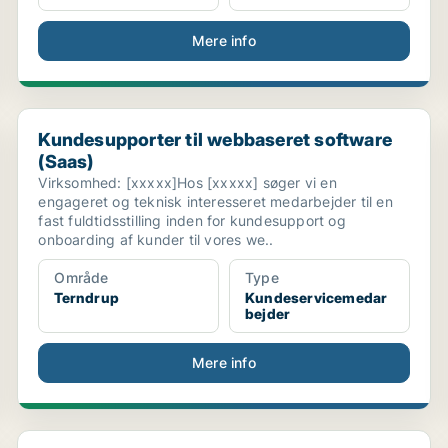
Mere info
Kundesupporter til webbaseret software (Saas)
Kundesupporter til webbaseret software
(Saas)
Virksomhed: [xxxxx]Hos [xxxxx] søger vi en
engageret og teknisk interesseret medarbejder til en
fast fuldtidsstilling inden for kundesupport og
onboarding af kunder til vores we..
Område
Type
Terndrup
Kundeservicemedar
bejder
Mere info
..
Kundeservice