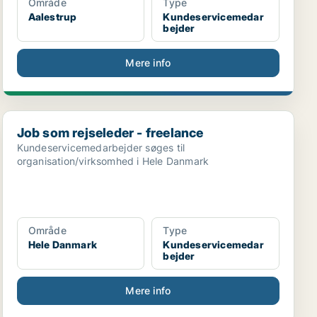
Område
Type
Aalestrup
Kundeservicemedar
bejder
Mere info
Job som rejseleder - freelance
Job som rejseleder - freelance
Kundeservicemedarbejder søges til
organisation/virksomhed i Hele Danmark
Område
Type
Hele Danmark
Kundeservicemedar
bejder
Mere info