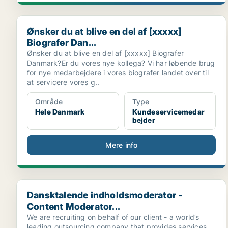
Ønsker du at blive en del af [xxxxx] Biografer Dan...
Ønsker du at blive en del af [xxxxx]
Biografer Dan...
Ønsker du at blive en del af [xxxxx] Biografer
Danmark?Er du vores nye kollega? Vi har løbende brug
for nye medarbejdere i vores biografer landet over til
at servicere vores g..
Område
Type
Hele Danmark
Kundeservicemedar
bejder
Mere info
Dansktalende indholdsmoderator - Content Moderator
Dansktalende indholdsmoderator -
Content Moderator...
We are recruiting on behalf of our client - a world’s
leading outsourcing company that provides services