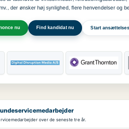
mv., der ønsker høj synlighed, flere henvendelser og b
nnonce nu
Find kandidat nu
Start ansættels
 kundeservicemedarbejder
ervicemedarbejder over de seneste tre år.