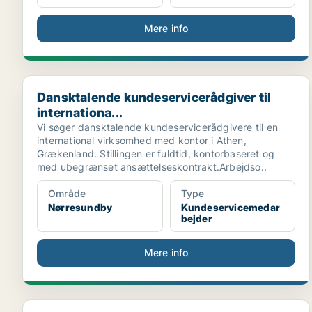
Mere info
Dansktalende kundeservicerådgiver til internationa...
Dansktalende kundeservicerådgiver til
internationa...
Vi søger dansktalende kundeservicerådgivere til en
international virksomhed med kontor i Athen,
Grækenland. Stillingen er fuldtid, kontorbaseret og
med ubegrænset ansættelseskontrakt.Arbejdso..
Område
Type
Nørresundby
Kundeservicemedar
bejder
Mere info
Kundemedarbejder søges til Aarhus • Sparekassen Th.