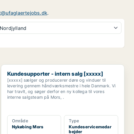
t@ufaglaertejobs.dk
.
Nordjylland
Kundesupporter - intern salg [xxxxx]
Kundesupporter - intern salg [xxxxx]
[xxxxx] sælger og producerer døre og vinduer til
levering gennem håndværksmestre i hele Danmark. Vi
har travlt, og søger derfor en ny kollega til vores
interne salgsteam på Mors, .
Område
Type
Nykøbing Mors
Kundeservicemedar
bejder