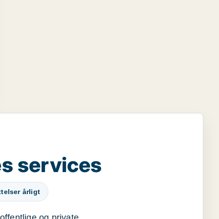
s services
elser årligt
offentlige og private