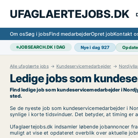
UFAGLAERTEJOBS.DK
D
Om os
Søg i jobs
Find medarbejder
Opret job
Kontakt o
JOBSEARCH.DK I DAG
Nye i dag
927
Opdate
Alle ufaglærte jobs
Kundeservicemedarbejder
Nordjyll
Ledige jobs som kundese
Find ledige job som kundeservicemedarbejder i Nordjylla
sted.
Se de nyeste job som kundeservicemedarbejder i Nordjy
synlige i korte tidsvinduer. Det betyder, at timing er
Ufaglaertejobs.dk indsamler løbende jobannoncer fra
muligt at vise et opdateret overblik over aktuelle j