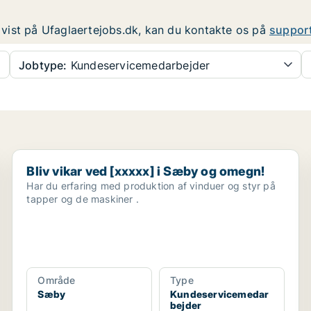
er vist på Ufaglaertejobs.dk, kan du kontakte os på
suppor
Jobtype:
Kundeservicemedarbejder
Bliv vikar ved [xxxxx] i Sæby og omegn!
Bliv vikar ved [xxxxx] i Sæby og omegn!
Har du erfaring med produktion af vinduer og styr på
tapper og de maskiner .
Område
Type
Sæby
Kundeservicemedar
bejder