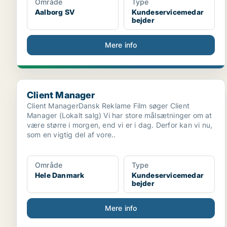
Område
Type
Aalborg SV
Kundeservicemedar
bejder
Mere info
Client Manager
Client Manager
Client ManagerDansk Reklame Film søger Client
Manager (Lokalt salg) Vi har store målsætninger om at
være større i morgen, end vi er i dag. Derfor kan vi nu,
som en vigtig del af vore..
Område
Type
Hele Danmark
Kundeservicemedar
bejder
Mere info