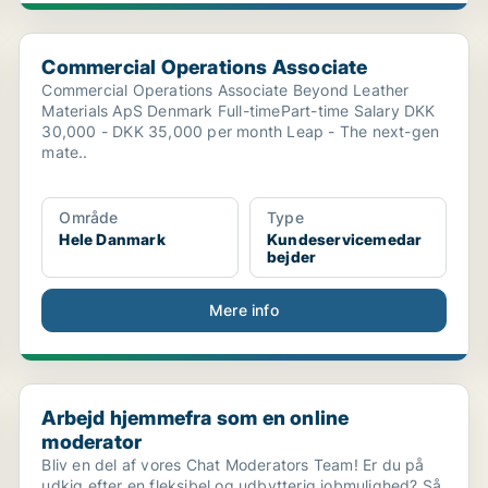
Commercial Operations Associate
Commercial Operations Associate
Commercial Operations Associate Beyond Leather
Materials ApS Denmark Full-timePart-time Salary DKK
30,000 - DKK 35,000 per month Leap - The next-gen
mate..
Område
Type
Hele Danmark
Kundeservicemedar
bejder
Mere info
...
Arbejd hjemmefra som en online moderator
Arbejd hjemmefra som en online
moderator
Bliv en del af vores Chat Moderators Team! Er du på
udkig efter en fleksibel og udbytterig jobmulighed? Så