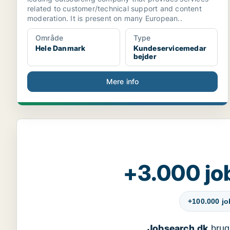
related to customer/technical support and content
moderation. It is present on many European..
Område
Type
Hele Danmark
Kundeservicemedar
bejder
Mere info
+3.000 jo
+100.000 j
Jobsearch.dk
bruge