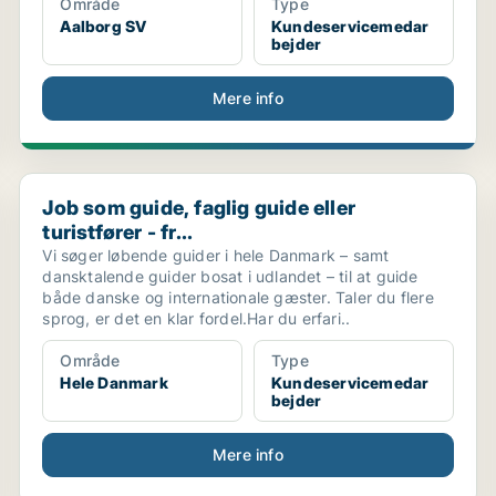
Område
Type
Aalborg SV
Kundeservicemedar
bejder
Mere info
Job som guide, faglig guide eller turistfører - fr...
Job som guide, faglig guide eller
turistfører - fr...
Vi søger løbende guider i hele Danmark – samt
dansktalende guider bosat i udlandet – til at guide
både danske og internationale gæster. Taler du flere
sprog, er det en klar fordel.Har du erfari..
Område
Type
Hele Danmark
Kundeservicemedar
bejder
Mere info