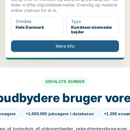
leder vi efter dig!Jobbeskrivelse: Overvåg og moderer
online chatrum for at si..
Område
Type
Hele Danmark
Kundeservicemedar
bejder
Mere info
UDVALGTE KUNDER
budbydere bruger vore
obsøgere
+1.000.000 jobsøgere i databasen
+1.200 ansætt
s af tusindvis af virksomheder, rekrutteringsbureauer, 