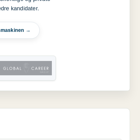
edre kandidater.
esmaskinen →