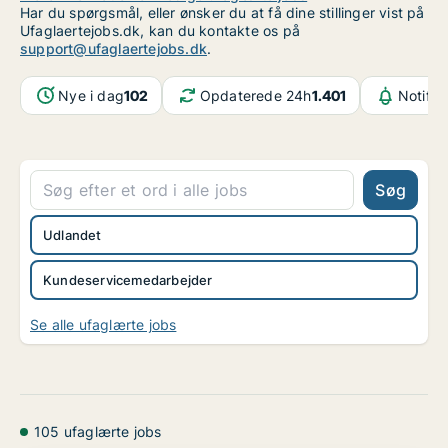
Har du spørgsmål, eller ønsker du at få dine stillinger vist på
Ufaglaertejobs.dk, kan du kontakte os på
support@ufaglaertejobs.dk
.
Nye i dag
102
Opdaterede 24h
1.401
Notifik
Søg
Udlandet
Kundeservicemedarbejder
Se alle ufaglærte jobs
105 ufaglærte jobs