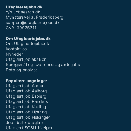
Ufaglært stilladsarbejder
Ufaglaertejobs.dk
Vikar job ufaglært
c/o Jobsearch.dk
Mynstersvej 3, Frederiksberg
support@ufaglaertejobs.dk
CVR: 39925311
Om Ufaglaertejobs.dk
Om Ufaglaertejobs.dk
Kontakt os
Nyheder
Ufaglært jobleksikon
Spørgsmål og svar om ufaglærte jobs
Data og analyse
Populære søgninger
Ufaglært job Aarhus
Ufaglært job Aalborg
Ufaglært job Esbjerg
Ufaglært job Randers
Ufaglært job Kolding
Ufaglært job Hjørring
Ufaglært job Helsingør
Job i butik ufaglært
Ufaglært SOSU-hjælper