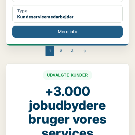
Type
Kundeservicemedarbejder
Mere info
1
2
3
→
UDVALGTE KUNDER
+3.000
jobudbydere
bruger vores
services