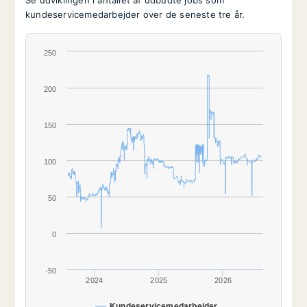
Se udviklingen i antallet af udbudte jobs som
kundeservicemedarbejder over de seneste tre år.
250
200
150
100
50
0
-50
2024
2025
2026
Kundeservicemedarbejder