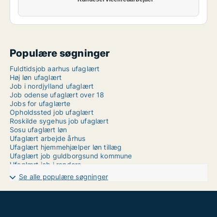
Populære søgninger
Fuldtidsjob aarhus ufaglært
Høj løn ufaglært
Job i nordjylland ufaglært
Job odense ufaglært over 18
Jobs for ufaglærte
Opholdssted job ufaglært
Roskilde sygehus job ufaglært
Sosu ufaglært løn
Ufaglært arbejde århus
Ufaglært hjemmehjælper løn tillæg
Ufaglært job guldborgsund kommune
Ufaglært job i randers
Ufaglært job novo nordisk
Se alle populære søgninger
Ufaglært job odder
Ufaglært job sorø
Ufaglært køkkenmedhjælper
Ufaglært procesoperatør løn
Ufaglært pædagog løn