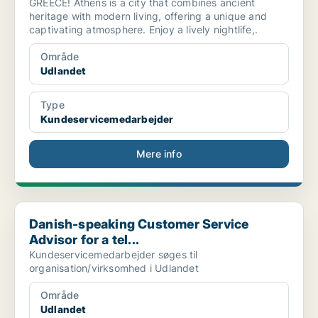
GREECE! Athens is a city that combines ancient
heritage with modern living, offering a unique and
captivating atmosphere. Enjoy a lively nightlife,.
Område
Udlandet
Type
Kundeservicemedarbejder
Mere info
Danish-speaking Customer Service Advisor for a tel...
Danish-speaking Customer Service
Advisor for a tel...
Kundeservicemedarbejder søges til
organisation/virksomhed i Udlandet
Område
Udlandet