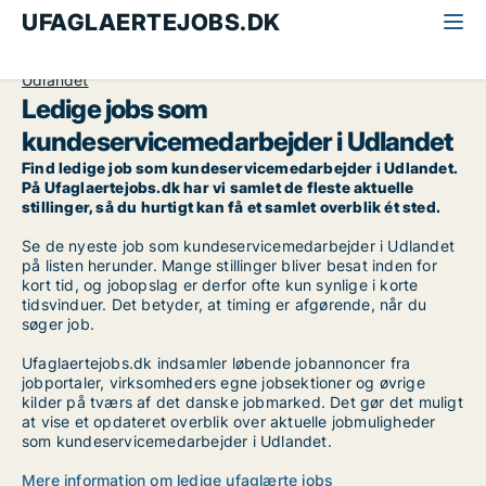
UFAGLAERTEJOBS.DK
Alle ufaglærte jobs
Kundeservicemedarbejder
Udlandet
Ledige jobs som
kundeservicemedarbejder i Udlandet
Find ledige job som kundeservicemedarbejder i Udlandet.
På Ufaglaertejobs.dk har vi samlet de fleste aktuelle
stillinger, så du hurtigt kan få et samlet overblik ét sted.
Se de nyeste job som kundeservicemedarbejder i Udlandet
på listen herunder. Mange stillinger bliver besat inden for
kort tid, og jobopslag er derfor ofte kun synlige i korte
tidsvinduer. Det betyder, at timing er afgørende, når du
søger job.
Ufaglaertejobs.dk indsamler løbende jobannoncer fra
jobportaler, virksomheders egne jobsektioner og øvrige
kilder på tværs af det danske jobmarked. Det gør det muligt
at vise et opdateret overblik over aktuelle jobmuligheder
som kundeservicemedarbejder i Udlandet.
Mere information om ledige ufaglærte jobs