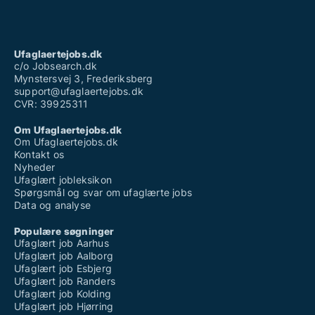
Ufaglært job plejehjem
Ufaglært job randers
Ufaglært job svendborg
Ufaglært maler løn
Ufaglaertejobs.dk
Ufaglært operatør job
c/o Jobsearch.dk
Mynstersvej 3, Frederiksberg
support@ufaglaertejobs.dk
CVR: 39925311
Om Ufaglaertejobs.dk
Om Ufaglaertejobs.dk
Kontakt os
Nyheder
Ufaglært jobleksikon
Spørgsmål og svar om ufaglærte jobs
Data og analyse
Populære søgninger
Ufaglært job Aarhus
Ufaglært job Aalborg
Ufaglært job Esbjerg
Ufaglært job Randers
Ufaglært job Kolding
Ufaglært job Hjørring