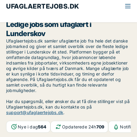
UFAGLAERTEJOBS.DK
Alle ufaglærte jobs
Sydjylland
Lunderskov
Ledige jobs som ufaglært i
Lunderskov
Ufaglaertejobs.dk samler ufaglærte job fra hele det danske
jobmarked og giver et samlet overblik over de fleste ledige
stillinger i Lunderskov ét sted. Platformen bygger på et
omfattende datagrundlag, hvor jobannoncer løbende
indsamles fra jobportaler, virksomheders egne jobsektioner
og øvrige kilder på tværs af Danmark. Mange ufaglærte job
er kun synlige i korte tidsvinduer, og timing er derfor
afgørende. På Ufaglaertejobs.dk får du et opdateret og
samlet overblik, så du hurtigt kan finde relevante
jobmuligheder.
Har du spørgsmål, eller ønsker du at få dine stillinger vist på
Ufaglaertejobs.dk, kan du kontakte os på
support@ufaglaertejobs.dk
.
Nye i dag
564
Opdaterede 24h
709
Notifika