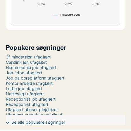
0
2024
2025
2026
Lunderskov
Populære søgninger
3f mindsteløn ufaglært
Carelink løn ufaglært
Hjemmepleje job ufaglært
Job i ribe ufaglært
Job på boreplatform ufaglært
Kontor arbejde ufaglært
Ledig job ufaglært
Nattevagt ufaglært
Receptionist job ufaglært
Receptionist ufaglært
Ufaglært afløser plejehjem
Ufaglært arbejde nordjylland
Ufaglært arbejde aarhus
Se alle populære søgninger
Ufaglært hjemmepleje
Ufaglært job herlev