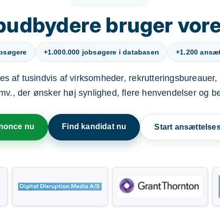
budbydere bruger vore
obsøgere
+1.000.000 jobsøgere i databasen
+1.200 ansætt
s af tusindvis af virksomheder, rekrutteringsbureauer, 
mv., der ønsker høj synlighed, flere henvendelser og b
nnonce nu
Find kandidat nu
Start ansættels