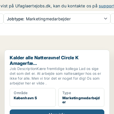
er vist på Ufaglaertejobs.dk, kan du kontakte os på
suppor
Jobtype:
Marketingmedarbejder
Kalder alle Natteravne! Circle K Amagerfæ...
Kalder alle Natteravne! Circle K
Amagerfæ...
Job DescriptionKære fremtidige kollega Lad os sige
det som det er. At arbejde som nattesælger hos os er
ikke for alle. Men vi tror det er noget for dig! Os som
arbejder her er vilde .
Område
Type
København S
Marketingmedarbejd
er