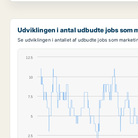
Udviklingen i antal udbudte jobs som
Se udviklingen i antallet af udbudte jobs som market
12.5
10
7.5
5
2.5