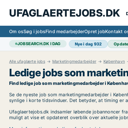
UFAGLAERTEJOBS.DK
D
Om os
Søg i jobs
Find medarbejder
Opret job
Kontakt o
JOBSEARCH.DK I DAG
Nye i dag
932
Opdat
Alle ufaglærte jobs
Marketingmedarbejder
København
Ledige jobs som marketi
Find ledige job som marketingmedarbejder i København S.
Se de nyeste job som marketingmedarbejder i Københav
synlige i korte tidsvinduer. Det betyder, at timing er
Ufaglaertejobs.dk indsamler løbende jobannoncer fra
muligt at vise et opdateret overblik over aktuelle 