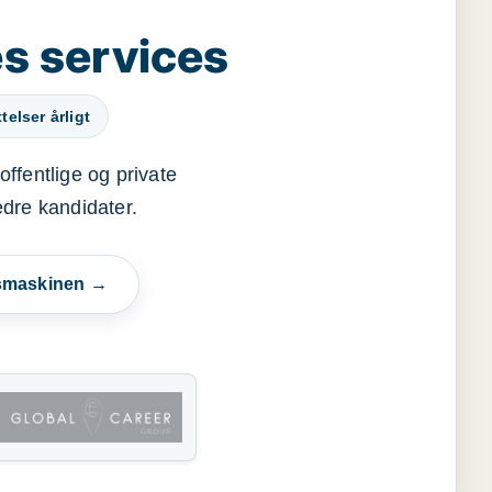
s services
elser årligt
offentlige og private
edre kandidater.
esmaskinen →