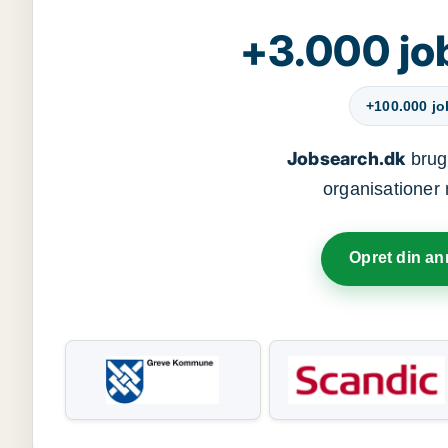
+3.000 jo
+100.000 j
Jobsearch.dk
bruge
organisationer 
Opret din a