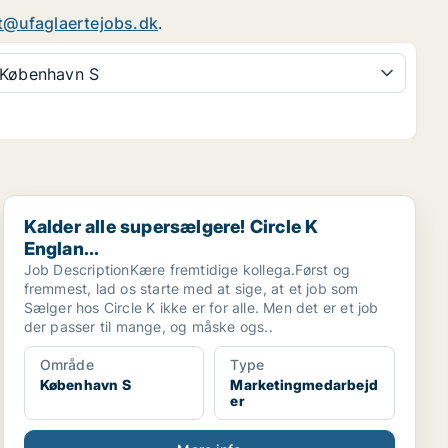
t@ufaglaertejobs.dk
.
København S
Kalder alle supersælgere! Circle K Englan...
Kalder alle supersælgere! Circle K
Englan...
Job DescriptionKære fremtidige kollega.Først og
fremmest, lad os starte med at sige, at et job som
Sælger hos Circle K ikke er for alle. Men det er et job
der passer til mange, og måske ogs..
Område
Type
København S
Marketingmedarbejd
er