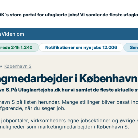
K´s store portal for ufaglærte jobs! Vi samler de fleste ufagl
s
Viden om
erede 24h
1.240
Notifikationer om nye jobs
12.006
Sen
København S
ngmedarbejder i København
 På Ufaglaertejobs.dk har vi samlet de fleste aktuelle still
n S på listen herunder. Mange stillinger bliver besat inde
 afgørende, når du søger job.
 jobportaler, virksomheders egne jobsektioner og øvrige 
jobmuligheder som marketingmedarbejder i København S.