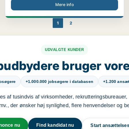
Mere info
1
2
UDVALGTE KUNDER
budbydere bruger vore
obsøgere
+1.000.000 jobsøgere i databasen
+1.200 ansætt
s af tusindvis af virksomheder, rekrutteringsbureauer, 
mv., der ønsker høj synlighed, flere henvendelser og b
nnonce nu
Find kandidat nu
Start ansættels