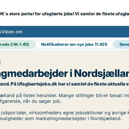
K´s store portal for ufaglærte jobs! Vi samler de fleste ufagl
s
Viden om
erede 24h
1.412
Notifikationer om nye jobs
11.425
Sene
d
ngmedarbejder i Nordsjælla
. På Ufaglaertejobs.dk har vi samlet de fleste aktuelle stil
and på listen herunder. Mange stillinger bliver besat ind
 afgørende, når du søger job.
 jobportaler, virksomheders egne jobsektioner og øvrige 
obmuligheder som marketingmedarbejder i Nordsjælland.