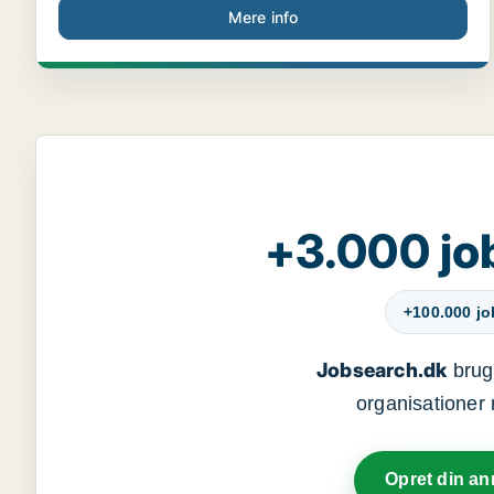
Mere info
+3.000 jo
+100.000 j
Jobsearch.dk
bruge
organisationer 
Opret din a