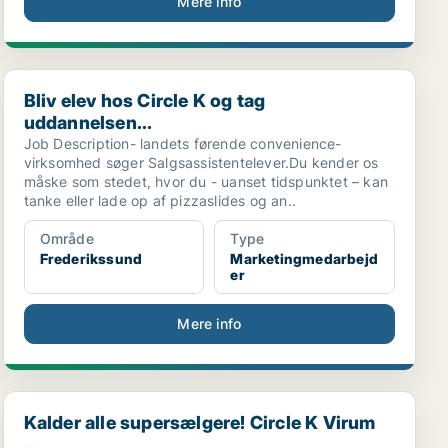
Mere info
Bliv elev hos Circle K og tag uddannelsen...
Bliv elev hos Circle K og tag
uddannelsen...
Job Description- landets førende convenience-
virksomhed søger Salgsassistentelever.Du kender os
måske som stedet, hvor du - uanset tidspunktet – kan
tanke eller lade op af pizzaslides og an..
Område
Type
Frederikssund
Marketingmedarbejd
er
Mere info
Kalder alle supersælgere! Circle K Virum ...
Kalder alle supersælgere! Circle K Virum
...