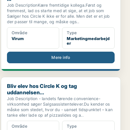
Job DescriptionKære fremtidige kollega.Først og
fremmest, lad os starte med at sige, at et job som
Sælger hos Circle K ikke er for alle. Men det er et job
der passer til mange, og måske ogs..
Område
Type
Virum
Marketingmedarbejd
er
Mere info
Bliv elev hos Circle K og tag uddannelsen...
Bliv elev hos Circle K og tag
uddannelsen...
Job Description - landets førende convenience-
virksomhed søger Salgsassistentelever.Du kender os
måske som stedet, hvor du - uanset tidspunktet – kan
tanke eller lade op af pizzaslides og a..
Område
Type