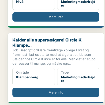
Nivå
Marketingmedarbejd
er
Mere info
Kalder alle supersælgere! Circle K Klampe...
Kalder alle supersælgere! Circle K
Klampe...
Job DescriptionKære fremtidige kollega.Først og
fremmest, lad os starte med at sige, at et job som
Sælger hos Circle K ikke er for alle. Men det er et job
der passer til mange, og måske ogs..
Område
Type
Klampenborg
Marketingmedarbejd
er
Mere info