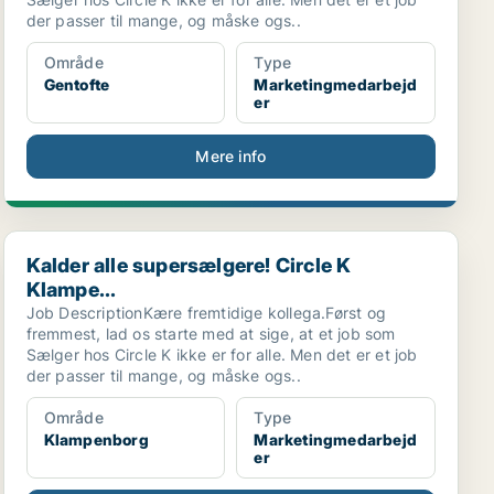
der passer til mange, og måske ogs..
Område
Type
Gentofte
Marketingmedarbejd
er
Mere info
Kalder alle supersælgere! Circle K Klampe...
Kalder alle supersælgere! Circle K
Klampe...
Job DescriptionKære fremtidige kollega.Først og
fremmest, lad os starte med at sige, at et job som
Sælger hos Circle K ikke er for alle. Men det er et job
der passer til mange, og måske ogs..
Område
Type
Klampenborg
Marketingmedarbejd
er