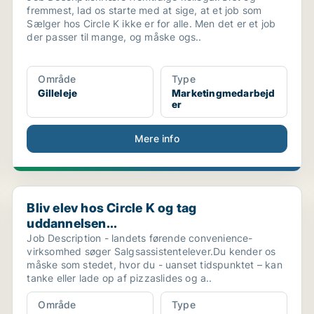
fremmest, lad os starte med at sige, at et job som
Sælger hos Circle K ikke er for alle. Men det er et job
der passer til mange, og måske ogs..
Område
Type
Gilleleje
Marketingmedarbejd
er
Mere info
Bliv elev hos Circle K og tag uddannelsen...
Bliv elev hos Circle K og tag
uddannelsen...
Job Description - landets førende convenience-
virksomhed søger Salgsassistentelever.Du kender os
måske som stedet, hvor du - uanset tidspunktet – kan
tanke eller lade op af pizzaslides og a..
Område
Type