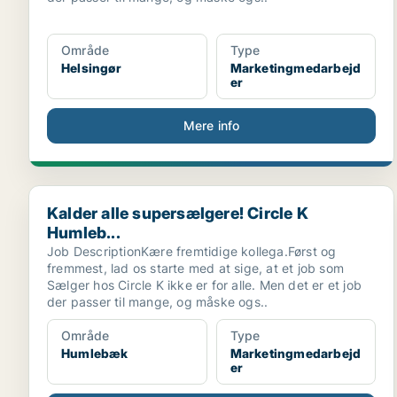
Område
Type
Helsingør
Marketingmedarbejd
er
Mere info
Kalder alle supersælgere! Circle K Humleb...
Kalder alle supersælgere! Circle K
Humleb...
Job DescriptionKære fremtidige kollega.Først og
fremmest, lad os starte med at sige, at et job som
Sælger hos Circle K ikke er for alle. Men det er et job
der passer til mange, og måske ogs..
Område
Type
Humlebæk
Marketingmedarbejd
er