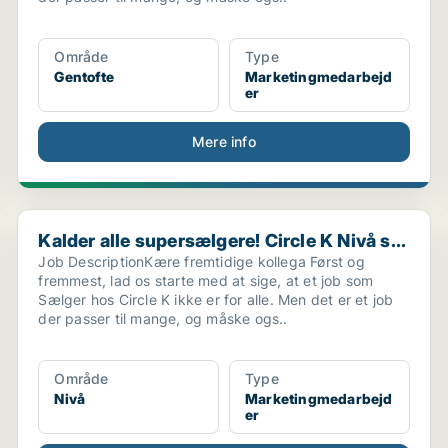
Område
Type
Gentofte
Marketingmedarbejd
er
Mere info
Kalder alle supersælgere! Circle K Nivå s...
Kalder alle supersælgere! Circle K Nivå s...
Job DescriptionKære fremtidige kollega Først og
fremmest, lad os starte med at sige, at et job som
Sælger hos Circle K ikke er for alle. Men det er et job
der passer til mange, og måske ogs..
Område
Type
Nivå
Marketingmedarbejd
er