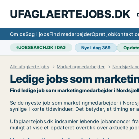
UFAGLAERTEJOBS.DK
D
Om os
Søg i jobs
Find medarbejder
Opret job
Kontakt o
JOBSEARCH.DK I DAG
Nye i dag
369
Opdat
Alle ufaglærte jobs
Marketingmedarbejder
Nordsjællan
Ledige jobs som marketi
Find ledige job som marketingmedarbejder i Nordsjælland
Se de nyeste job som marketingmedarbejder i Nordsjæll
synlige i korte tidsvinduer. Det betyder, at timing er
Ufaglaertejobs.dk indsamler løbende jobannoncer fra
muligt at vise et opdateret overblik over aktuelle j