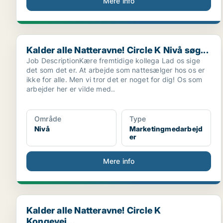
Mere info
Kalder alle Natteravne! Circle K Nivå søg...
Kalder alle Natteravne! Circle K Nivå søg...
Job DescriptionKære fremtidige kollega Lad os sige
det som det er. At arbejde som nattesælger hos os er
ikke for alle. Men vi tror det er noget for dig! Os som
arbejder her er vilde med..
Område
Type
Nivå
Marketingmedarbejd
er
Mere info
Kalder alle Natteravne! Circle K Kongevej...
Kalder alle Natteravne! Circle K
Kongevej...