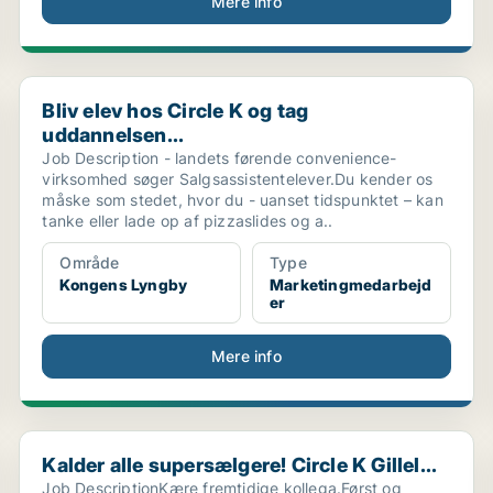
Mere info
Bliv elev hos Circle K og tag uddannelsen...
Bliv elev hos Circle K og tag
uddannelsen...
Job Description - landets førende convenience-
virksomhed søger Salgsassistentelever.Du kender os
måske som stedet, hvor du - uanset tidspunktet – kan
tanke eller lade op af pizzaslides og a..
Område
Type
Kongens Lyngby
Marketingmedarbejd
er
Mere info
Kalder alle supersælgere! Circle K Gillel...
Kalder alle supersælgere! Circle K Gillel...
Job DescriptionKære fremtidige kollega.Først og