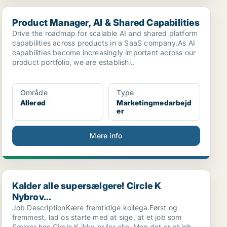
Product Manager, AI & Shared Capabilities
Product Manager, AI & Shared Capabilities
Drive the roadmap for scalable AI and shared platform
capabilities across products in a SaaS company.As AI
capabilities become increasingly important across our
product portfolio, we are establishi..
Område
Type
Allerød
Marketingmedarbejd
er
Mere info
Kalder alle supersælgere! Circle K Nybrov...
Kalder alle supersælgere! Circle K
Nybrov...
Job DescriptionKære fremtidige kollega.Først og
fremmest, lad os starte med at sige, at et job som
Sælger hos Circle K ikke er for alle. Men det er et job