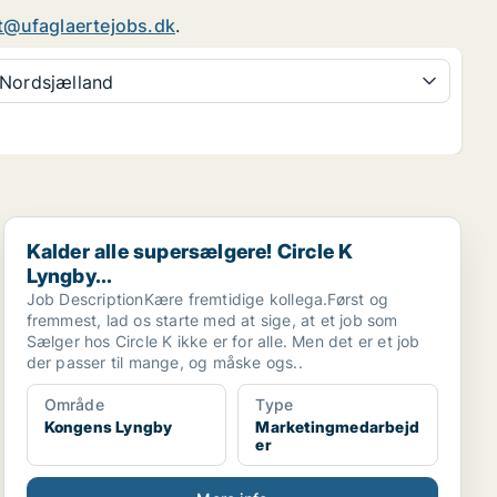
t@ufaglaertejobs.dk
.
Nordsjælland
Kalder alle supersælgere! Circle K Lyngby...
Kalder alle supersælgere! Circle K
Lyngby...
Job DescriptionKære fremtidige kollega.Først og
fremmest, lad os starte med at sige, at et job som
Sælger hos Circle K ikke er for alle. Men det er et job
der passer til mange, og måske ogs..
Område
Type
Kongens Lyngby
Marketingmedarbejd
er