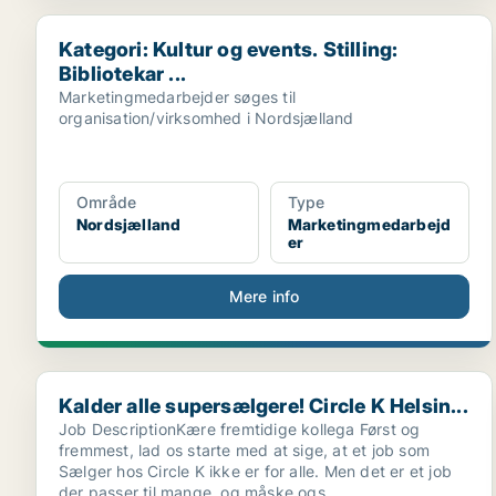
Kategori: Kultur og events. Stilling: Bibliotekar ...
Kategori: Kultur og events. Stilling:
Bibliotekar ...
Marketingmedarbejder søges til
organisation/virksomhed i Nordsjælland
Område
Type
Nordsjælland
Marketingmedarbejd
er
Mere info
Kalder alle supersælgere! Circle K Helsin...
Kalder alle supersælgere! Circle K Helsin...
Job DescriptionKære fremtidige kollega Først og
fremmest, lad os starte med at sige, at et job som
Sælger hos Circle K ikke er for alle. Men det er et job
der passer til mange, og måske ogs..