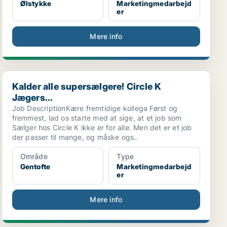
Ølstykke
Marketingmedarbejd
er
Mere info
Kalder alle supersælgere! Circle K Jægers...
Kalder alle supersælgere! Circle K
Jægers...
Job DescriptionKære fremtidige kollega Først og
fremmest, lad os starte med at sige, at et job som
Sælger hos Circle K ikke er for alle. Men det er et job
der passer til mange, og måske ogs..
Område
Type
Gentofte
Marketingmedarbejd
er
Mere info