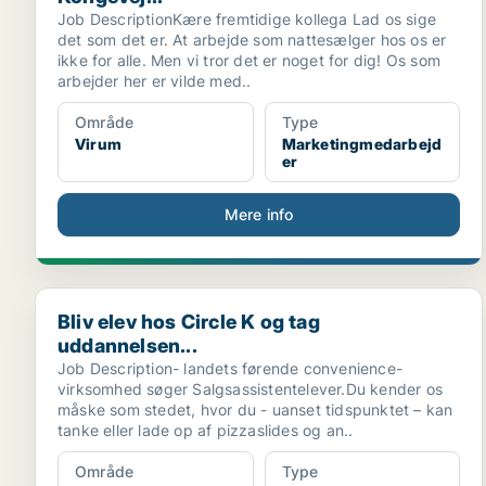
Job DescriptionKære fremtidige kollega Lad os sige
det som det er. At arbejde som nattesælger hos os er
ikke for alle. Men vi tror det er noget for dig! Os som
arbejder her er vilde med..
Område
Type
Virum
Marketingmedarbejd
er
Mere info
Bliv elev hos Circle K og tag uddannelsen...
Bliv elev hos Circle K og tag
uddannelsen...
Job Description- landets førende convenience-
virksomhed søger Salgsassistentelever.Du kender os
måske som stedet, hvor du - uanset tidspunktet – kan
tanke eller lade op af pizzaslides og an..
Område
Type