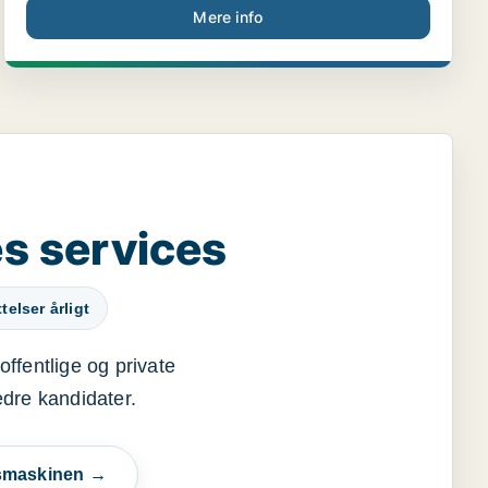
Mere info
s services
elser årligt
offentlige og private
edre kandidater.
esmaskinen →