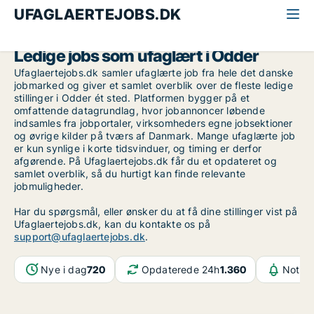
UFAGLAERTEJOBS.DK
Alle ufaglærte jobs
Østjylland
Odder
Ledige jobs som ufaglært i Odder
Ufaglaertejobs.dk samler ufaglærte job fra hele det danske
jobmarked og giver et samlet overblik over de fleste ledige
stillinger i Odder ét sted. Platformen bygger på et
omfattende datagrundlag, hvor jobannoncer løbende
indsamles fra jobportaler, virksomheders egne jobsektioner
og øvrige kilder på tværs af Danmark. Mange ufaglærte job
er kun synlige i korte tidsvinduer, og timing er derfor
afgørende. På Ufaglaertejobs.dk får du et opdateret og
samlet overblik, så du hurtigt kan finde relevante
jobmuligheder.
Har du spørgsmål, eller ønsker du at få dine stillinger vist på
Ufaglaertejobs.dk, kan du kontakte os på
support@ufaglaertejobs.dk
.
Nye i dag
720
Opdaterede 24h
1.360
Notifi