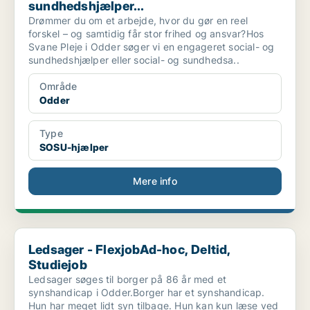
sundhedshjælper...
Drømmer du om et arbejde, hvor du gør en reel
forskel – og samtidig får stor frihed og ansvar?Hos
Svane Pleje i Odder søger vi en engageret social- og
sundhedshjælper eller social- og sundhedsa..
Område
Odder
Type
SOSU-hjælper
Mere info
Ledsager - FlexjobAd-hoc, Deltid, Studiejob
Ledsager - FlexjobAd-hoc, Deltid,
Studiejob
Ledsager søges til borger på 86 år med et
synshandicap i Odder.Borger har et synshandicap.
Hun har meget lidt syn tilbage. Hun kan kun læse ved