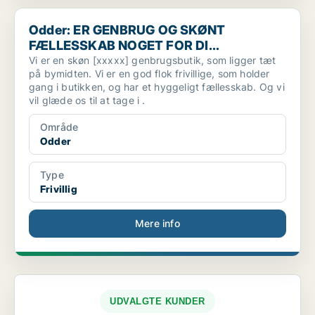
Odder: ER GENBRUG OG SKØNT FÆLLESSKAB NOGET FOR DI.
Odder: ER GENBRUG OG SKØNT
FÆLLESSKAB NOGET FOR DI...
Vi er en skøn [xxxxx] genbrugsbutik, som ligger tæt
på bymidten. Vi er en god flok frivillige, som holder
gang i butikken, og har et hyggeligt fællesskab. Og vi
vil glæde os til at tage i .
Område
Odder
Type
Frivillig
Mere info
UDVALGTE KUNDER