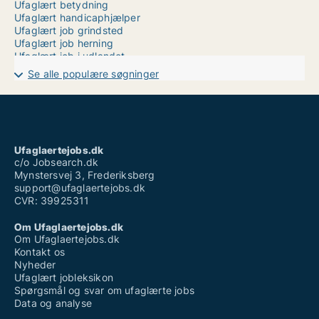
Ufaglært betydning
Ufaglært handicaphjælper
Ufaglært job grindsted
Ufaglært job herning
Ufaglært job i udlandet
Ufaglært job i aalborg
Se alle populære søgninger
Ufaglært job københavn
Ufaglært job vordingborg
Ufaglært maler løn
Ufaglært mejerist løn
Ufaglært plejehjem
Ufaglært sosu vikar løn
Ufaglaertejobs.dk
Vikar på skole ufaglært
c/o Jobsearch.dk
Mynstersvej 3, Frederiksberg
support@ufaglaertejobs.dk
CVR: 39925311
Om Ufaglaertejobs.dk
Om Ufaglaertejobs.dk
Kontakt os
Nyheder
Ufaglært jobleksikon
Spørgsmål og svar om ufaglærte jobs
Data og analyse