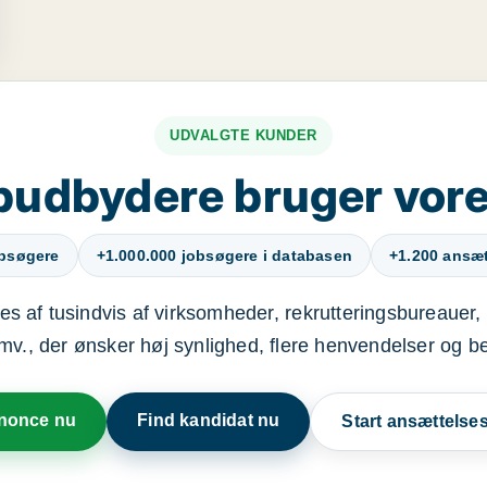
UDVALGTE KUNDER
budbydere bruger vore
obsøgere
+1.000.000 jobsøgere i databasen
+1.200 ansætt
s af tusindvis af virksomheder, rekrutteringsbureauer, 
mv., der ønsker høj synlighed, flere henvendelser og b
nnonce nu
Find kandidat nu
Start ansættels