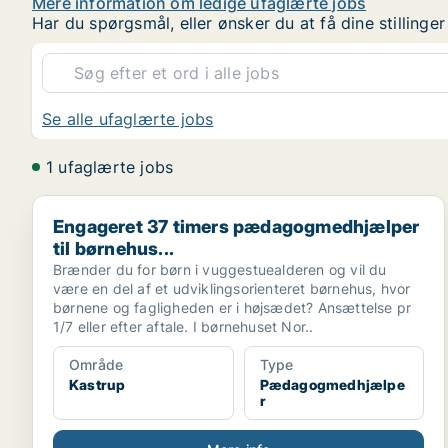
Mere information om ledige ufaglærte jobs
Har du spørgsmål, eller ønsker du at få dine stilling
Se alle ufaglærte jobs
1 ufaglærte jobs
Engageret 37 timers pædagogmedhjælper til børnehus
Engageret 37 timers pædagogmedhjælper
til børnehus...
Brænder du for børn i vuggestuealderen og vil du
være en del af et udviklingsorienteret børnehus, hvor
børnene og fagligheden er i højsædet? Ansættelse pr
1/7 eller efter aftale. I børnehuset Nor..
Område
Type
Kastrup
Pædagogmedhjælpe
r