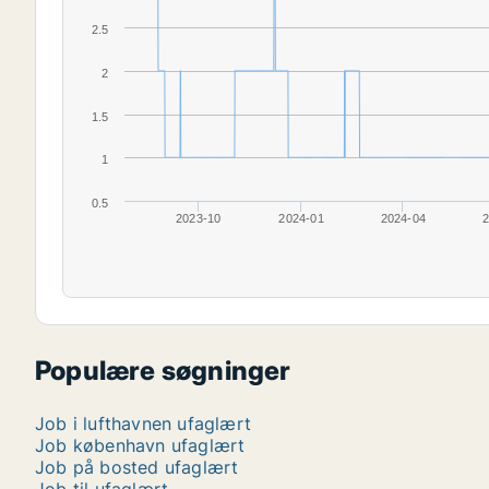
2.5
2
1.5
1
0.5
2023-10
2024-01
2024-04
2
Populære søgninger
Job i lufthavnen ufaglært
Job københavn ufaglært
Job på bosted ufaglært