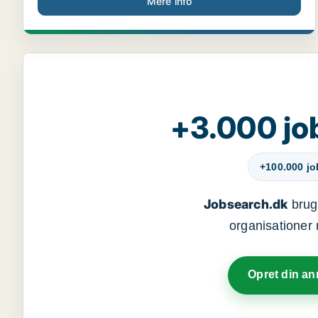
Mere info
+3.000 jo
+100.000 j
Jobsearch.dk
bruge
organisationer 
Opret din a