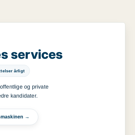
s services
elser årligt
offentlige og private
edre kandidater.
esmaskinen →