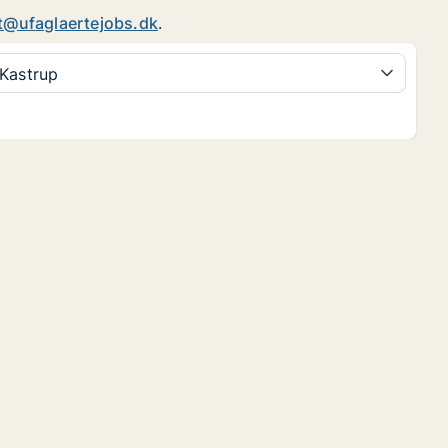
t@ufaglaertejobs.dk
.
Kastrup