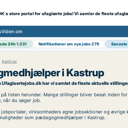
K´s store portal for ufaglærte jobs! Vi samler de fleste ufagl
s
Viden om
ede 24h
1.331
Notifikationer om nye jobs
279
Seneste
Kastrup
gmedhjælper i Kastrup
glaertejobs.dk har vi samlet de fleste aktuelle stillinger, 
isten herunder. Mange stillinger bliver besat inden for k
, når du søger job.
 jobportaler, virksomheders egne jobsektioner og øvrige 
jobmuligheder som pædagogmedhjælper i Kastrup.