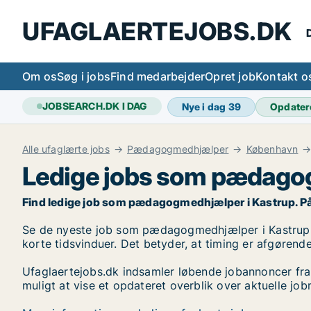
UFAGLAERTEJOBS.DK
D
Om os
Søg i jobs
Find medarbejder
Opret job
Kontakt o
JOBSEARCH.DK I DAG
Nye i dag
39
Opdater
Alle ufaglærte jobs
Pædagogmedhjælper
København
Ledige jobs som pædago
Find ledige job som pædagogmedhjælper i Kastrup. På Ufa
Se de nyeste job som pædagogmedhjælper i Kastrup på l
korte tidsvinduer. Det betyder, at timing er afgørende
Ufaglaertejobs.dk indsamler løbende jobannoncer fra
muligt at vise et opdateret overblik over aktuelle 