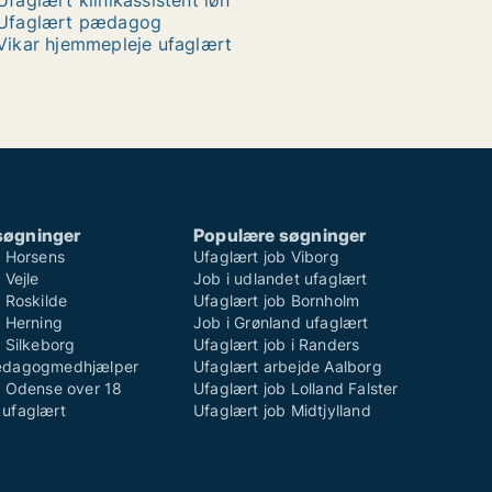
Ufaglært klinikassistent løn
Ufaglært pædagog
Vikar hjemmepleje ufaglært
søgninger
Populære søgninger
b Horsens
Ufaglært job Viborg
 Vejle
Job i udlandet ufaglært
 Roskilde
Ufaglært job Bornholm
b Herning
Job i Grønland ufaglært
 Silkeborg
Ufaglært job i Randers
ædagogmedhjælper
Ufaglært arbejde Aalborg
b Odense over 18
Ufaglært job Lolland Falster
ufaglært
Ufaglært job Midtjylland