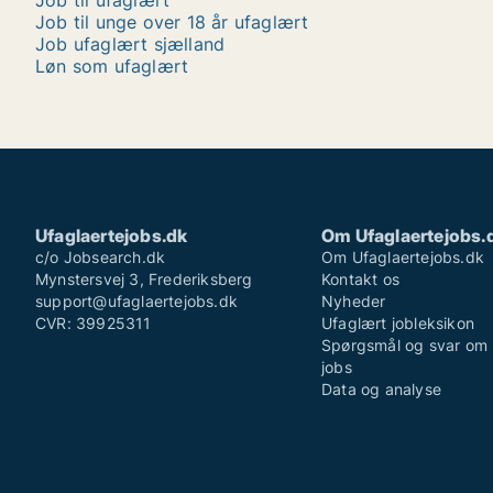
Job til ufaglært
Job til unge over 18 år ufaglært
Job ufaglært sjælland
Løn som ufaglært
Ufaglaertejobs.dk
Om Ufaglaertejobs.
c/o Jobsearch.dk
Om Ufaglaertejobs.dk
Mynstersvej 3, Frederiksberg
Kontakt os
support@ufaglaertejobs.dk
Nyheder
CVR: 39925311
Ufaglært jobleksikon
Spørgsmål og svar om 
jobs
Data og analyse