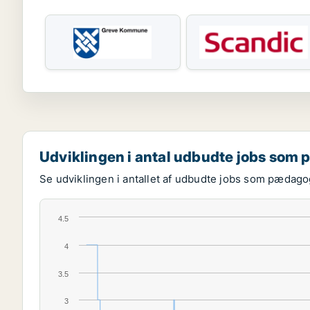
Udviklingen i antal udbudte jobs so
Se udviklingen i antallet af udbudte jobs som pædag
4.5
4
3.5
3