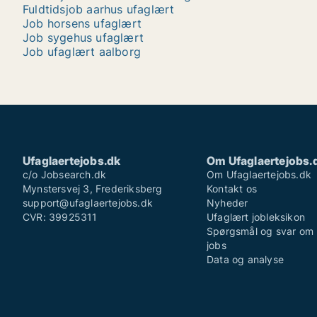
Fuldtidsjob aarhus ufaglært
Job horsens ufaglært
Job sygehus ufaglært
Job ufaglært aalborg
Ufaglaertejobs.dk
Om Ufaglaertejobs.
c/o Jobsearch.dk
Om Ufaglaertejobs.dk
Mynstersvej 3, Frederiksberg
Kontakt os
support@ufaglaertejobs.dk
Nyheder
CVR: 39925311
Ufaglært jobleksikon
Spørgsmål og svar om 
jobs
Data og analyse