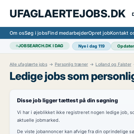
UFAGLAERTEJOBS.DK
D
Om os
Søg i jobs
Find medarbejder
Opret job
Kontakt o
JOBSEARCH.DK I DAG
Nye i dag
119
Opdate
Alle ufaglærte jobs
Personlig træner
Lolland og Falster
Ledige jobs som personli
Disse job ligger tættest på din søgning
Vi har i øjeblikket ikke registreret nogen ledige job,
aktuelle jobmarked.
De viste jobannoncer kan afvige fra din oprindelige s