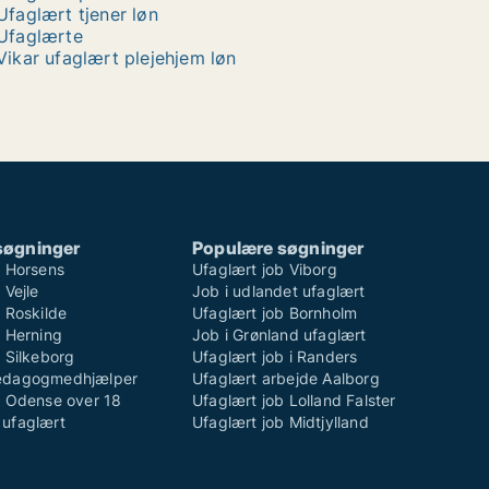
Ufaglært tjener løn
Ufaglærte
Vikar ufaglært plejehjem løn
søgninger
Populære søgninger
b Horsens
Ufaglært job Viborg
 Vejle
Job i udlandet ufaglært
 Roskilde
Ufaglært job Bornholm
b Herning
Job i Grønland ufaglært
 Silkeborg
Ufaglært job i Randers
ædagogmedhjælper
Ufaglært arbejde Aalborg
b Odense over 18
Ufaglært job Lolland Falster
ufaglært
Ufaglært job Midtjylland