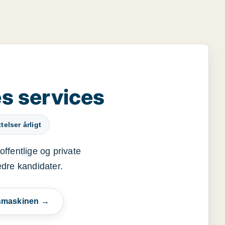
s services
elser årligt
offentlige og private
edre kandidater.
esmaskinen →