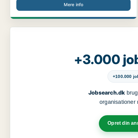
Mere info
+3.000 jo
+100.000 j
Jobsearch.dk
bruge
organisationer 
Opret din a