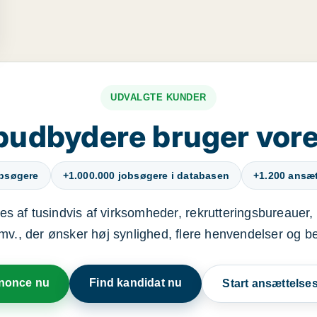
UDVALGTE KUNDER
budbydere bruger vore
obsøgere
+1.000.000 jobsøgere i databasen
+1.200 ansætt
s af tusindvis af virksomheder, rekrutteringsbureauer, 
mv., der ønsker høj synlighed, flere henvendelser og b
nnonce nu
Find kandidat nu
Start ansættels