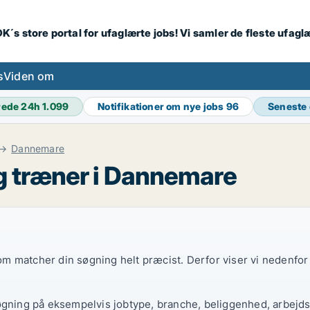
K´s store portal for ufaglærte jobs! Vi samler de fleste ufagl
s
Viden om
rede 24h
1.099
Notifikationer om nye jobs
96
Seneste
Dannemare
g træner i Dannemare
 som matcher din søgning helt præcist. Derfor viser vi nedenfo
øgning på eksempelvis jobtype, branche, beliggenhed, arbejdst