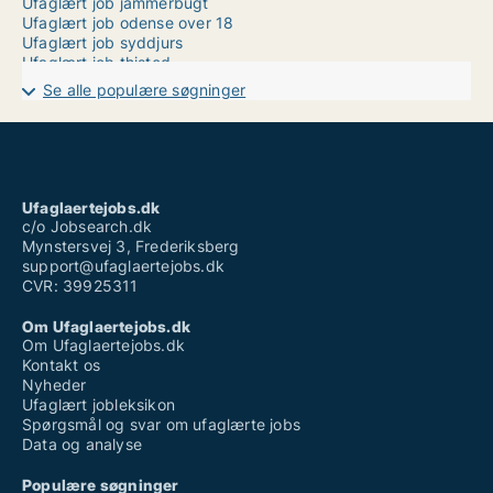
Ufaglært job jammerbugt
Ufaglært job odense over 18
Ufaglært job syddjurs
Ufaglært job thisted
Ufaglært kontorarbejde
Se alle populære søgninger
Ufaglært lærervikar job
Ufaglært maskinfører
Ufaglært novo nordisk
Ufaglært pædagog løn
Ufaglært servicemedarbejder løn
Ufaglært stilladsarbejder
Ufaglaertejobs.dk
Ufaglært vikar
c/o Jobsearch.dk
Mynstersvej 3, Frederiksberg
support@ufaglaertejobs.dk
CVR: 39925311
Om Ufaglaertejobs.dk
Om Ufaglaertejobs.dk
Kontakt os
Nyheder
Ufaglært jobleksikon
Spørgsmål og svar om ufaglærte jobs
Data og analyse
Populære søgninger