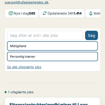
support@ufaglaertejobs.dk
.
Nye i dag
585
Opdaterede 24h
1.414
Notifik
Søg
Midtjylland
Personlig træner
Se alle ufaglærte jobs
1 ufaglærte jobs
Fitnessinstruktør/medhjælper til Loop Fitness Hørn...
Fitnessinstruktør/medhjælper til Loop