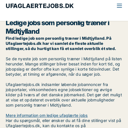
UFAGLAERTEJOBS.DK
Alle ufaglærte jobs
Personlig træner
Midtjylland
Ledige jobs som personlig træner i
Midtjylland
Find ledige job som personlig træner i Midtjylland. På
Ufaglaertejobs.dk har vi samlet de fleste aktuelle
stillinger, så du hurtigt kan få et samlet overblik ét sted.
Se de nyeste job som personlig træner i Midtjylland på listen
herunder. Mange stillinger bliver besat inden for kort tid, og
jobopslag er derfor ofte kun synlige i korte tidsvinduer. Det
betyder, at timing er afgørende, når du søger job.
Ufaglaertejobs.dk indsamler løbende jobannoncer fra
jobportaler, virksomheders egne jobsektioner og øvrige
kilder på tværs af det danske jobmarked. Det gør det muligt
at vise et opdateret overblik over aktuelle jobmuligheder
som personlig træner i Midtjylland.
Mere information om ledige ufaglærte jobs
Har du spørgsmål, eller ønsker du at få dine stillinger vist på
Ufaglaertejobs.dk, kan du kontakte os på