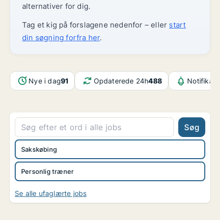
alternativer for dig.
Tag et kig på forslagene nedenfor – eller
start
din søgning forfra her
.
Nye i dag
91
Opdaterede 24h
488
Notifikat
Søg
Sakskøbing
Personlig træner
Se alle ufaglærte jobs