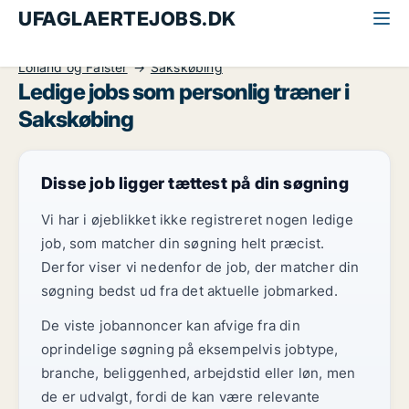
UFAGLAERTEJOBS.DK
Alle ufaglærte jobs
Personlig træner
Lolland og Falster
Sakskøbing
Ledige jobs som personlig træner i
Sakskøbing
Disse job ligger tættest på din søgning
Vi har i øjeblikket ikke registreret nogen ledige
job, som matcher din søgning helt præcist.
Derfor viser vi nedenfor de job, der matcher din
søgning bedst ud fra det aktuelle jobmarked.
De viste jobannoncer kan afvige fra din
oprindelige søgning på eksempelvis jobtype,
branche, beliggenhed, arbejdstid eller løn, men
de er udvalgt, fordi de kan være relevante