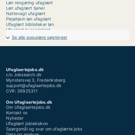
Løn rengøring ufaglært
Løn ufaglært tjener
Nattevagt ufaglært
Plejehjem løn ufaglært
Ufaglært bibliotekar løn
Ufaglært husassistent
Ufaglært job i naturen
Se alle populære søgninger
Ufaglært job kolding
Ufaglært job varde
Ufaglært lagermedarbejder
Ufaglært vikar plejehjem
Ufaglærte jobs
Ufaglærte jobs århus
Ufaglaertejobs.dk
Vikar job ufaglært
c/o Jobsearch.dk
Mynstersvej 3, Frederiksberg
support@ufaglaertejobs.dk
CVR: 39925311
Om Ufaglaertejobs.dk
Om Ufaglaertejobs.dk
Kontakt os
Nyheder
Ufaglært jobleksikon
Spørgsmål og svar om ufaglærte jobs
Data og analyse