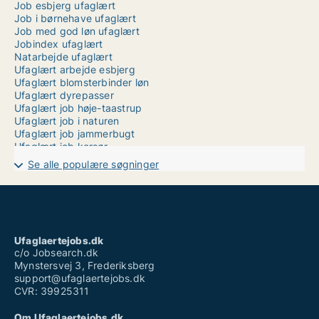
Job esbjerg ufaglært
Job i børnehave ufaglært
Job med god løn ufaglært
Jobindex ufaglært
Natarbejde ufaglært
Ufaglært arbejde esbjerg
Ufaglært blomsterbinder løn
Ufaglært dyrepasser
Ufaglært job høje-taastrup
Ufaglært job i naturen
Ufaglært job jammerbugt
Ufaglært job korsør
Ufaglært job langeland
Se alle populære søgninger
Ufaglært job maribo
Ufaglært job med dyr
Ufaglært job silkeborg
Ufaglært laboratorieassistent
Ufaglært lagerarbejde aarhus
Ufaglært lastbilchauffør løn
Ufaglaertejobs.dk
Ufaglært portør job
c/o Jobsearch.dk
Mynstersvej 3, Frederiksberg
support@ufaglaertejobs.dk
CVR: 39925311
Om Ufaglaertejobs.dk