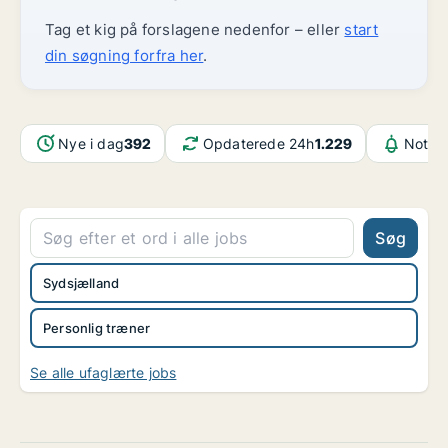
Tag et kig på forslagene nedenfor – eller
start
din søgning forfra her
.
Nye i dag
392
Opdaterede 24h
1.229
Notifi
Søg
Sydsjælland
Personlig træner
Se alle ufaglærte jobs