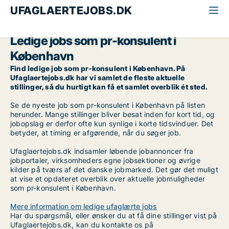
UFAGLAERTEJOBS.DK
Alle ufaglærte jobs
PR-konsulent
København
Ledige jobs som pr-konsulent i
København
Find ledige job som pr-konsulent i København. På
Ufaglaertejobs.dk har vi samlet de fleste aktuelle
stillinger, så du hurtigt kan få et samlet overblik ét sted.
Se de nyeste job som pr-konsulent i København på listen
herunder. Mange stillinger bliver besat inden for kort tid, og
jobopslag er derfor ofte kun synlige i korte tidsvinduer. Det
betyder, at timing er afgørende, når du søger job.
Ufaglaertejobs.dk indsamler løbende jobannoncer fra
jobportaler, virksomheders egne jobsektioner og øvrige
kilder på tværs af det danske jobmarked. Det gør det muligt
at vise et opdateret overblik over aktuelle jobmuligheder
som pr-konsulent i København.
Mere information om ledige ufaglærte jobs
Har du spørgsmål, eller ønsker du at få dine stillinger vist på
Ufaglaertejobs.dk, kan du kontakte os på