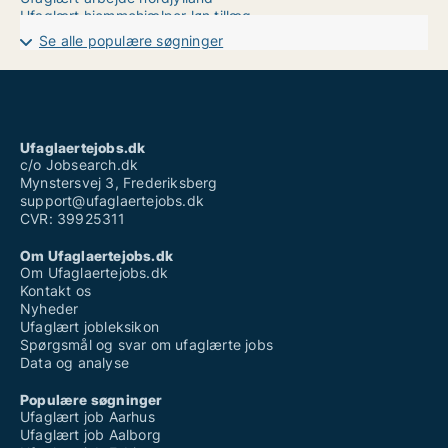
Ufaglært hjemmehjælper løn tillæg
Ufaglært i hjemmeplejen løn
Se alle populære søgninger
Ufaglært job københavn
Ufaglært job maribo
Ufaglært job næstved
Ufaglært job vejle
Ufaglært maskinfører
Vikar sosu ufaglært
Ufaglaertejobs.dk
Vikarbureau aarhus ufaglært
c/o Jobsearch.dk
Mynstersvej 3, Frederiksberg
support@ufaglaertejobs.dk
CVR: 39925311
Om Ufaglaertejobs.dk
Om Ufaglaertejobs.dk
Kontakt os
Nyheder
Ufaglært jobleksikon
Spørgsmål og svar om ufaglærte jobs
Data og analyse
Populære søgninger
Ufaglært job Aarhus
Ufaglært job Aalborg