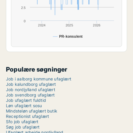
2.5
0
2024
2025
2026
PR-konsulent
Populære søgninger
Job i aalborg kommune ufaglært
Job kalundborg ufaglært
Job nordjylland ufaglært
Job svendborg ufaglært
Job ufaglært fuldtid
Løn ufaglært sosu
Mindsteløn ufaglært butik
Receptionist ufaglært
Sfo job ufaglært
Søg job ufaglært
Ufaglært arbejde nordjylland