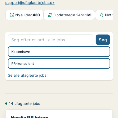
support@ufaglaertejobs.dk
.
Nye i dag
430
Opdaterede 24h
1.169
Notifik
Søg
København
PR-konsulent
Se alle ufaglærte jobs
14 ufaglærte jobs
Nordic PR Intern
Nordic PR Intern