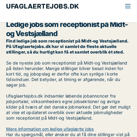
UFAGLAERTEJOBS.DK
Alle ufaglærte jobs
Receptionist
Midt-og Vestsjælland
Ledige jobs som receptionist på Midt-
og Vestsjælland
Find ledige job som receptionist på Midt-og Vestsjælland.
På Ufaglaertejobs.dk har vi samlet de fleste aktuelle
stillinger, så du hurtigt kan få et samlet overblik ét sted.
Se de nyeste job som receptionist på Midt-og Vestsjælland
på listen herunder. Mange stillinger bliver besat inden for
kort tid, og jobopslag er derfor ofte kun synlige i korte
tidsvinduer. Det betyder, at timing er afgørende, når du
søger job.
Ufaglaertejobs.dk indsamler løbende jobannoncer fra
jobportaler, virksomheders egne jobsektioner og øvrige
kilder på tværs af det danske jobmarked. Det gør det muligt
at vise et opdateret overblik over aktuelle jobmuligheder
som receptionist på Midt-og Vestsjælland.
Mere information om ledige ufaglærte jobs
Har du spørgsmål, eller ønsker du at få dine stillinger vist på