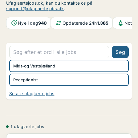
Ufaglaertejobs.dk, kan du kontakte os på
support@ufaglaertejobs.dk
.
Nye i dag
940
Opdaterede 24h
1.385
Notifi
Søg
Midt-og Vestsjælland
Receptionist
Se alle ufaglærte jobs
1 ufaglærte jobs
Receptionist søges til The Luxe Nomad - Japan