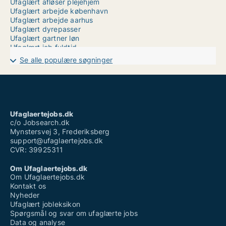
Ufaglært afløser plejehjem
Ufaglært arbejde københavn
Ufaglært arbejde aarhus
Ufaglært dyrepasser
Ufaglært gartner løn
Ufaglært job fuldtid
Ufaglært job helsingør
Se alle populære søgninger
Ufaglært job hospital
Ufaglært job lego
Ufaglært job med dyr
Ufaglært job odder
Ufaglært job roskilde
Vikar ufaglært plejehjem
Ufaglaertejobs.dk
Vikarbureau ufaglært
c/o Jobsearch.dk
Mynstersvej 3, Frederiksberg
support@ufaglaertejobs.dk
CVR: 39925311
Om Ufaglaertejobs.dk
Om Ufaglaertejobs.dk
Kontakt os
Nyheder
Ufaglært jobleksikon
Spørgsmål og svar om ufaglærte jobs
Data og analyse