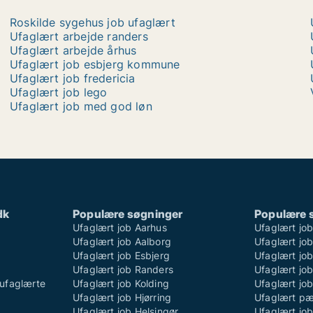
Roskilde sygehus job ufaglært
Ufaglært arbejde randers
Ufaglært arbejde århus
Ufaglært job esbjerg kommune
Ufaglært job fredericia
Ufaglært job lego
Ufaglært job med god løn
dk
Populære søgninger
Populære 
Ufaglært job Aarhus
Ufaglært jo
Ufaglært job Aalborg
Ufaglært job
Ufaglært job Esbjerg
Ufaglært job
Ufaglært job Randers
Ufaglært jo
ufaglærte
Ufaglært job Kolding
Ufaglært job
Ufaglært job Hjørring
Ufaglært p
Ufaglært job Helsingør
Ufaglært jo