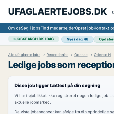
UFAGLAERTEJOBS.DK
D
Om os
Søg i jobs
Find medarbejder
Opret job
Kontakt o
JOBSEARCH.DK I DAG
Nye i dag
48
Opdater
Alle ufaglærte jobs
Receptionist
Odense
Odense N
Ledige jobs som receptio
Disse job ligger tættest på din søgning
Vi har i øjeblikket ikke registreret nogen ledige job,
aktuelle jobmarked.
De viste jobannoncer kan afvige fra din oprindelige s