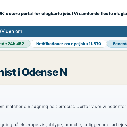
K´s store portal for ufaglærte jobs! Vi samler de fleste ufagl
s
Viden om
ede 24h
452
Notifikationer om nye jobs
11.870
Senest
nist i Odense N
 som matcher din søgning helt præcist. Derfor viser vi nedenfo
øgning på eksempelvis jobtype, branche, beliggenhed, arbejdst