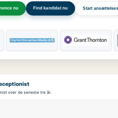
nnonce nu
Find kandidat nu
Start ansættels
eceptionist
nist over de seneste tre år.