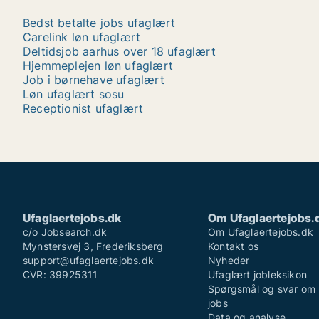
Bedst betalte jobs ufaglært
Carelink løn ufaglært
Deltidsjob aarhus over 18 ufaglært
Hjemmeplejen løn ufaglært
Job i børnehave ufaglært
Løn ufaglært sosu
Receptionist ufaglært
Ufaglaertejobs.dk
Om Ufaglaertejobs.
c/o Jobsearch.dk
Om Ufaglaertejobs.dk
Mynstersvej 3, Frederiksberg
Kontakt os
support@ufaglaertejobs.dk
Nyheder
CVR: 39925311
Ufaglært jobleksikon
Spørgsmål og svar om 
jobs
Data og analyse