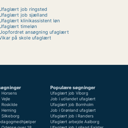
Ufaglært job ringsted
Ufaglært job sjælland
Ufaglært klinikassistent løn
Ufaglært timeløn
Uopfordret ansøgning ufaglært
Vikar på skole ufaglært
søgninger
Populære søgninger
b Horsens
Ufaglært job Viborg
 Vejle
Job i udlandet ufaglært
 Roskilde
Ufaglært job Bornholm
b Herning
Job i Grønland ufaglært
 Silkeborg
Ufaglært job i Randers
ædagogmedhjælper
Ufaglært arbejde Aalborg
b Odense over 18
Ufaglært job Lolland Falster