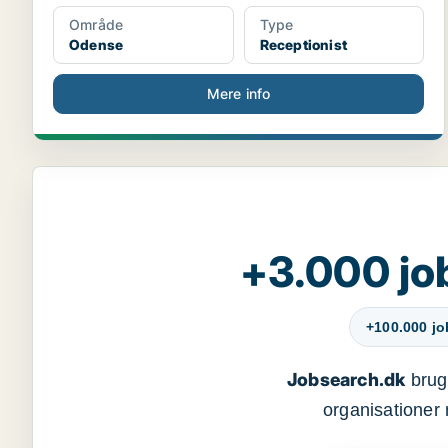
Område
Type
Odense
Receptionist
Mere info
+3.000 jo
+100.000 j
Jobsearch.dk
bruge
organisationer 