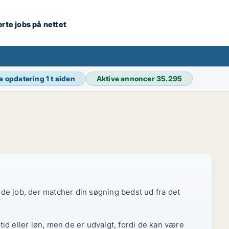
ærte jobs på nettet
e opdatering
1 t siden
Aktive annoncer
35.295
r de job, der matcher din søgning bedst ud fra det
id eller løn, men de er udvalgt, fordi de kan være