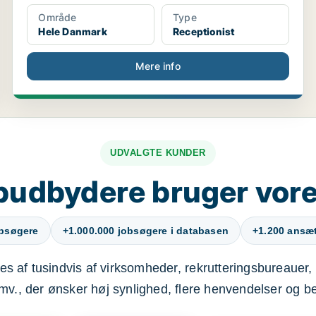
Område
Type
Hele Danmark
Receptionist
Mere info
UDVALGTE KUNDER
budbydere bruger vore
obsøgere
+1.000.000 jobsøgere i databasen
+1.200 ansætt
s af tusindvis af virksomheder, rekrutteringsbureauer, 
mv., der ønsker høj synlighed, flere henvendelser og b