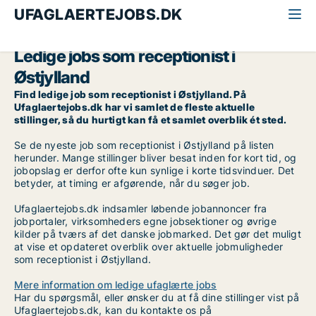
UFAGLAERTEJOBS.DK
Alle ufaglærte jobs
Receptionist
Østjylland
Ledige jobs som receptionist i
Østjylland
Find ledige job som receptionist i Østjylland. På
Ufaglaertejobs.dk har vi samlet de fleste aktuelle
stillinger, så du hurtigt kan få et samlet overblik ét sted.
Se de nyeste job som receptionist i Østjylland på listen
herunder. Mange stillinger bliver besat inden for kort tid, og
jobopslag er derfor ofte kun synlige i korte tidsvinduer. Det
betyder, at timing er afgørende, når du søger job.
Ufaglaertejobs.dk indsamler løbende jobannoncer fra
jobportaler, virksomheders egne jobsektioner og øvrige
kilder på tværs af det danske jobmarked. Det gør det muligt
at vise et opdateret overblik over aktuelle jobmuligheder
som receptionist i Østjylland.
Mere information om ledige ufaglærte jobs
Har du spørgsmål, eller ønsker du at få dine stillinger vist på
Ufaglaertejobs.dk, kan du kontakte os på