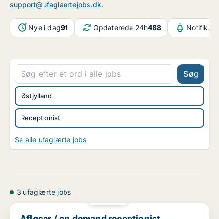
support@ufaglaertejobs.dk
.
Nye i dag
91
Opdaterede 24h
488
Notifikat
Søg
Østjylland
Receptionist
Se alle ufaglærte jobs
3 ufaglærte jobs
PLATIN
Afløser / on demand receptionist, Scandic The Mayo...
Afløser / on demand receptionist,