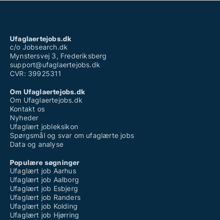
Ufaglært lærervikar københavn
Ufaglært plejehjem løn
Ufaglært tjener løn
Vikar hjemmepleje ufaglært
Vikarbureau randers ufaglært
Ufaglaertejobs.dk
Vikarbureau sosu ufaglært
c/o Jobsearch.dk
Mynstersvej 3, Frederiksberg
support@ufaglaertejobs.dk
CVR: 39925311
Om Ufaglaertejobs.dk
Om Ufaglaertejobs.dk
Kontakt os
Nyheder
Ufaglært jobleksikon
Spørgsmål og svar om ufaglærte jobs
Data og analyse
Populære søgninger
Ufaglært job Aarhus
Ufaglært job Aalborg
Ufaglært job Esbjerg
Ufaglært job Randers
Ufaglært job Kolding
Ufaglært job Hjørring