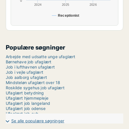
0
2024
2025
2026
Receptionist
Populære søgninger
Arbejde med udsatte unge ufaglært
Børnehave job ufaglært
Job i lufthavnen ufaglært
Job i vejle ufaglært
Job aalborg ufaglært
Mindsteløn ufaglært over 18
Roskilde sygehus job ufaglært
Ufaglært betydning
Ufaglært hjemmepleje
Ufaglært job langeland
Ufaglært job odense
Ufaglært job ouh
Ufaglært job aalborg deltid
Se alle populære søgninger
Ufaglært job aarhus fuldtid