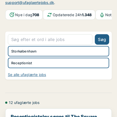
support@ufaglaertejobs.dk
.
Nye i dag
708
Opdaterede 24h
1.348
Notifi
Søg
Storkøbenhavn
Receptionist
Se alle ufaglærte jobs
12 ufaglærte jobs
Receptionistelev søges til The Square
Receptionistelev søges til The Square