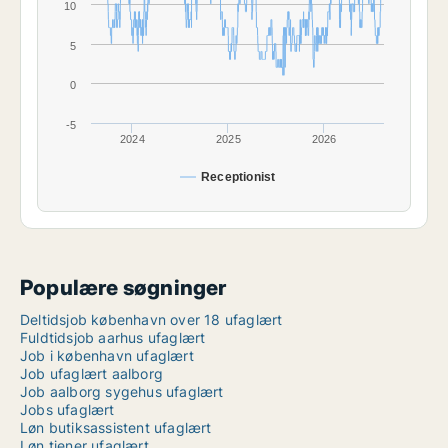
10
5
0
-5
2024
2025
2026
Receptionist
Populære søgninger
Deltidsjob københavn over 18 ufaglært
Fuldtidsjob aarhus ufaglært
Job i københavn ufaglært
Job ufaglært aalborg
Job aalborg sygehus ufaglært
Jobs ufaglært
Løn butiksassistent ufaglært
Løn tjener ufaglært