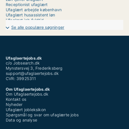
Receptionist ufaglært
Ufaglært arbejde københavn
Ufaglært husassistent løn
Ufaglært job fuldtid
Ufaglært job fyn
Se alle populære søgninger
Ufaglært job god løn
Ufaglært job nyborg
Ufaglært job randers
Ufaglært job silkeborg
Ufaglært job aalborg deltid
Ufaglært mejerist løn
Ufaglaertejobs.dk
Ufaglært plejehjemsmedhjælper
c/o Jobsearch.dk
Mynstersvej 3, Frederiksberg
support@ufaglaertejobs.dk
CVR: 39925311
Om Ufaglaertejobs.dk
Om Ufaglaertejobs.dk
Kontakt os
Nyheder
Ufaglært jobleksikon
Spørgsmål og svar om ufaglærte jobs
Data og analyse