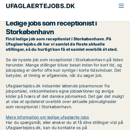
UFAGLAERTEJOBS.DK
Alle ufaglærte jobs
Receptionist
Storkøbenhavn
Ledige jobs som receptionist i
Storkøbenhavn
Find ledige job som receptionist i Storkøbenhavn. På
Ufaglaertejobs.dk har vi samlet de fleste aktuelle
stillinger, så du hurtigt kan få et samlet overblik ét sted.
Se de nyeste job som receptionist i Storkøbenhavn på listen
herunder. Mange stillinger bliver besat inden for kort tid, og
jobopslag er derfor ofte kun synlige i korte tidsvinduer. Det
betyder, at timing er afgørende, når du søger job.
Ufaglaertejobs.dk indsamler løbende jobannoncer fra
jobportaler, virksomheders egne jobsektioner og øvrige
kilder på tværs af det danske jobmarked. Det gør det muligt
at vise et opdateret overblik over aktuelle jobmuligheder
som receptionist i Storkøbenhavn.
Mere information om ledige ufaglærte jobs
Har du spørgsmål, eller ønsker du at få dine stillinger vist på
Ufaglaertejobs.dk, kan du kontakte os på