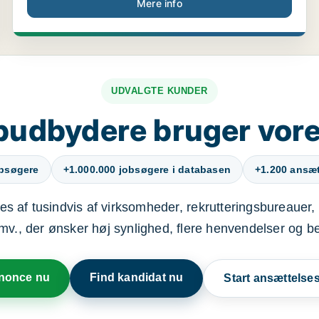
Mere info
UDVALGTE KUNDER
budbydere bruger vore
obsøgere
+1.000.000 jobsøgere i databasen
+1.200 ansætt
s af tusindvis af virksomheder, rekrutteringsbureauer, 
mv., der ønsker høj synlighed, flere henvendelser og b
nnonce nu
Find kandidat nu
Start ansættels