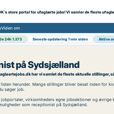
K´s store portal for ufaglærte jobs! Vi samler de fleste ufagl
s
Viden om
de 24h
1.373
Seneste opdatering
1 min siden
Aktive 
nist på Sydsjælland
laertejobs.dk har vi samlet de fleste aktuelle stillinger, så
sten herunder. Mange stillinger bliver besat inden for kor
du søger job.
 jobportaler, virksomheders egne jobsektioner og øvrige 
bmuligheder som receptionist på Sydsjælland.