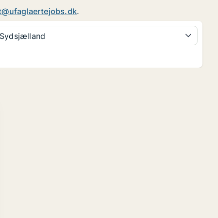
t@ufaglaertejobs.dk
.
Sydsjælland