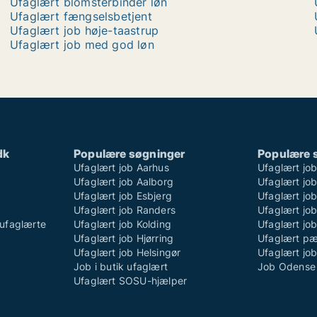
Ufaglært blomsterbinder løn
Ufaglært fængselsbetjent
Ufaglært job høje-taastrup
Ufaglært job med god løn
dk
Populære søgninger
Populære 
Ufaglært job Aarhus
Ufaglært jo
Ufaglært job Aalborg
Ufaglært job
Ufaglært job Esbjerg
Ufaglært job
Ufaglært job Randers
Ufaglært jo
ufaglærte
Ufaglært job Kolding
Ufaglært job
Ufaglært job Hjørring
Ufaglært p
Ufaglært job Helsingør
Ufaglært jo
Job i butik ufaglært
Job Odense 
Ufaglært SOSU-hjælper