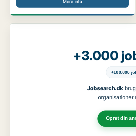
Mere info
+3.000 jo
+100.000 j
Jobsearch.dk
bruge
organisationer 
Opret din a