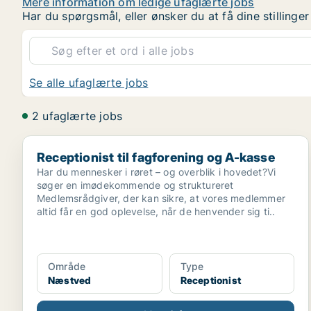
Mere information om ledige ufaglærte jobs
Har du spørgsmål, eller ønsker du at få dine stilling
Se alle ufaglærte jobs
2 ufaglærte jobs
Receptionist til fagforening og A-kasse
Receptionist til fagforening og A-kasse
Har du mennesker i røret – og overblik i hovedet?Vi
søger en imødekommende og struktureret
Medlemsrådgiver, der kan sikre, at vores medlemmer
altid får en god oplevelse, når de henvender sig ti..
Område
Type
Næstved
Receptionist