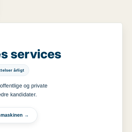
s services
elser årligt
offentlige og private
edre kandidater.
esmaskinen →