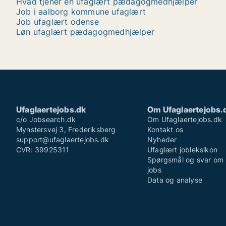
Hvad tjener en ufaglært pædagogmedhjælper
Job i aalborg kommune ufaglært
Job ufaglært odense
Løn ufaglært pædagogmedhjælper
Ufaglaertejobs.dk
Om Ufaglaertejobs.
c/o Jobsearch.dk
Om Ufaglaertejobs.dk
Mynstersvej 3, Frederiksberg
Kontakt os
support@ufaglaertejobs.dk
Nyheder
CVR: 39925311
Ufaglært jobleksikon
Spørgsmål og svar om 
jobs
Data og analyse