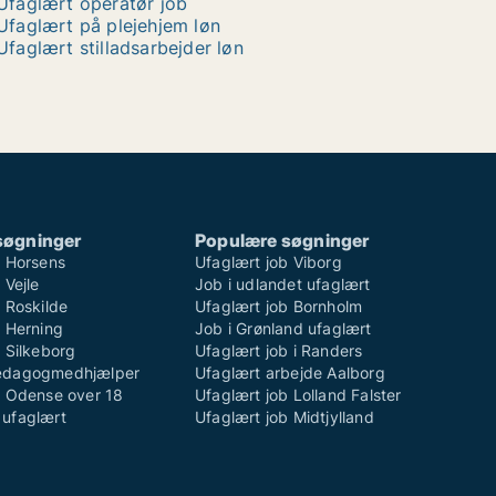
Ufaglært operatør job
Ufaglært på plejehjem løn
Ufaglært stilladsarbejder løn
søgninger
Populære søgninger
b Horsens
Ufaglært job Viborg
 Vejle
Job i udlandet ufaglært
 Roskilde
Ufaglært job Bornholm
b Herning
Job i Grønland ufaglært
 Silkeborg
Ufaglært job i Randers
ædagogmedhjælper
Ufaglært arbejde Aalborg
b Odense over 18
Ufaglært job Lolland Falster
ufaglært
Ufaglært job Midtjylland