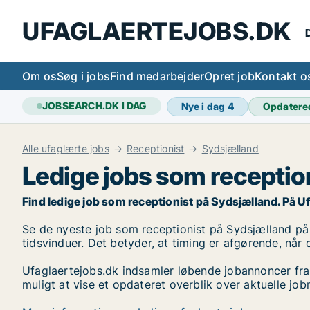
UFAGLAERTEJOBS.DK
D
Om os
Søg i jobs
Find medarbejder
Opret job
Kontakt o
JOBSEARCH.DK I DAG
Nye i dag
4
Opdatere
Alle ufaglærte jobs
Receptionist
Sydsjælland
Ledige jobs som receptio
Find ledige job som receptionist på Sydsjælland. På Ufag
Se de nyeste job som receptionist på Sydsjælland på li
tidsvinduer. Det betyder, at timing er afgørende, når 
Ufaglaertejobs.dk indsamler løbende jobannoncer fra
muligt at vise et opdateret overblik over aktuelle jo