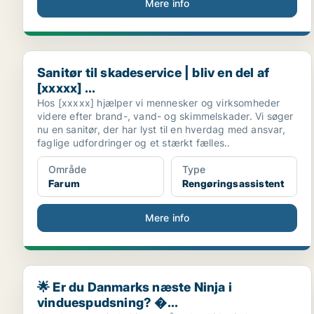
Mere info
Sanitør til skadeservice | bliv en del af [xxxxx] ...
Sanitør til skadeservice | bliv en del af
[xxxxx] ...
Hos [xxxxx] hjælper vi mennesker og virksomheder
videre efter brand-, vand- og skimmelskader. Vi søger
nu en sanitør, der har lyst til en hverdag med ansvar,
faglige udfordringer og et stærkt fælles..
Område
Type
Farum
Rengøringsassistent
Mere info
🌟 Er du Danmarks næste Ninja i vinduespudsning? �.
🌟 Er du Danmarks næste Ninja i
vinduespudsning? �...