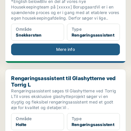
*English belowBliv en del af vores nye
Housekeepingteam på [xxxxx] BorupgaardVi er i en
spændende proces og er i gang med at etablere vores
egen housekeepingafdeling. Derfor søger vi lige..
Område
Type
Snekkersten
Rengøringsassistent
Mere info
Rengøringsassistent til Glashytterne ved Torrig L
Rengøringsassistent til Glashytterne ved
Torrig L
Rengøringsassistent søges til Glashytterne ved Torrig
LTil vores eksklusive glashytteprojekt søger vi en
dygtig og fleksibel rengøringsassistent med et godt
øje for kvalitet og detaljer.Vi .
Område
Type
Holte
Rengøringsassistent