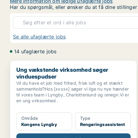
Mere information om ledige ufaglærte jobs
Har du spørgsmål, eller ønsker du at få dine stilling
Se alle ufaglærte jobs
14 ufaglærte jobs
Ung vækstende virksomhed søger vinduespudser
Ung vækstende virksomhed søger
vinduespudser
Vil du have et job med frihed, frisk luft og et stærkt
sammenhold?Hos [xxxxx] søger vi lige nu nye hænder
til vores team i Lyngby, Charlottenlund og omegn.Vi er
en ung virksomhed .
Område
Type
Kongens Lyngby
Rengøringsassistent