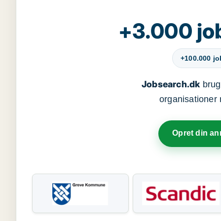
+3.000 jo
+100.000 j
Jobsearch.dk
bruge
organisationer 
Opret din a