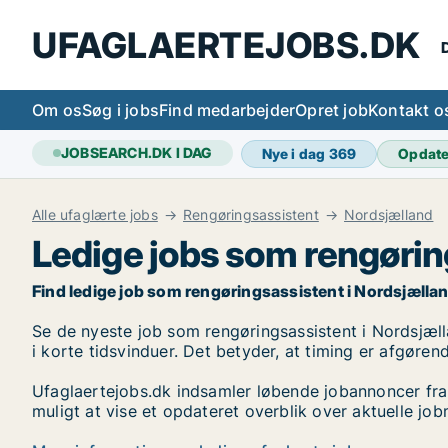
UFAGLAERTEJOBS.DK
D
Om os
Søg i jobs
Find medarbejder
Opret job
Kontakt o
JOBSEARCH.DK I DAG
Nye i dag
369
Opdat
Alle ufaglærte jobs
Rengøringsassistent
Nordsjælland
Ledige jobs som rengørin
Find ledige job som rengøringsassistent i Nordsjælland. 
Se de nyeste job som rengøringsassistent i Nordsjællan
i korte tidsvinduer. Det betyder, at timing er afgøren
Ufaglaertejobs.dk indsamler løbende jobannoncer fra
muligt at vise et opdateret overblik over aktuelle jo