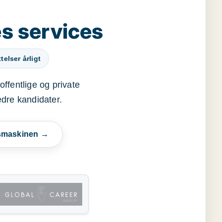
s services
elser årligt
offentlige og private
edre kandidater.
esmaskinen →