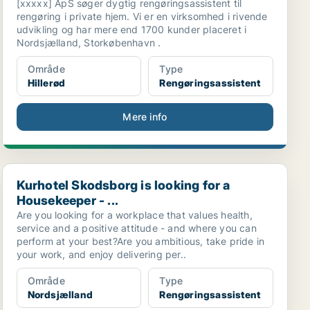
[xxxxx] ApS søger dygtig rengøringsassistent til
rengøring i private hjem. Vi er en virksomhed i rivende
udvikling og har mere end 1700 kunder placeret i
Nordsjælland, Storkøbenhavn .
Område
Type
Hillerød
Rengøringsassistent
Mere info
Kurhotel Skodsborg is looking for a Housekeeper - ...
Kurhotel Skodsborg is looking for a
Housekeeper - ...
Are you looking for a workplace that values health,
service and a positive attitude - and where you can
perform at your best?Are you ambitious, take pride in
your work, and enjoy delivering per..
Område
Type
Nordsjælland
Rengøringsassistent