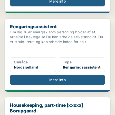
Mere info
Rengøringsassistent
Rengøringsassistent
Om digDu er energisk som person og holder af et
arbejde i bevægelse.Du kan arbejde selvstændigt. Du
er struktureret og kan arbejde inden for en t..
Område
Type
Nordsjælland
Rengøringsassistent
Mere info
..
Housekeeping, part-time [xxxxx] Borupgaard
Housekeeping, part-time [xxxxx]
Borupgaard