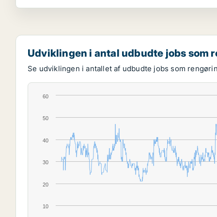
Udviklingen i antal udbudte jobs som 
Se udviklingen i antallet af udbudte jobs som rengøri
60
50
40
30
20
10