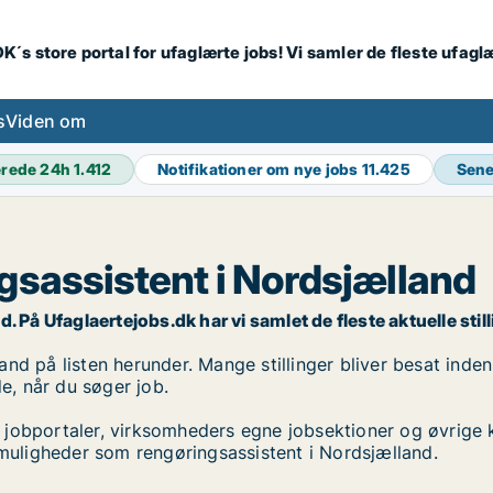
K´s store portal for ufaglærte jobs! Vi samler de fleste ufagl
s
Viden om
erede 24h
1.412
Notifikationer om nye jobs
11.425
Sene
gsassistent i Nordsjælland
På Ufaglaertejobs.dk har vi samlet de fleste aktuelle stilli
d på listen herunder. Mange stillinger bliver besat inden 
de, når du søger job.
 jobportaler, virksomheders egne jobsektioner og øvrige 
bmuligheder som rengøringsassistent i Nordsjælland.