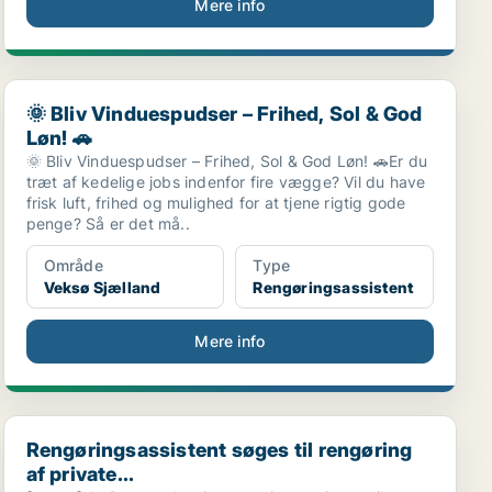
Mere info
🌞 Bliv Vinduespudser – Frihed, Sol & God Løn! 🚗
🌞 Bliv Vinduespudser – Frihed, Sol & God
Løn! 🚗
🌞 Bliv Vinduespudser – Frihed, Sol & God Løn! 🚗Er du
træt af kedelige jobs indenfor fire vægge? Vil du have
frisk luft, frihed og mulighed for at tjene rigtig gode
penge? Så er det må..
Område
Type
Veksø Sjælland
Rengøringsassistent
Mere info
Rengøringsassistent søges til rengøring af private...
Rengøringsassistent søges til rengøring
af private...