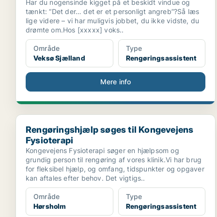
Har du nogensinde kigget på et beskidt vindue og
tænkt: “Det der… det er et personligt angreb”?Så læs
lige videre – vi har muligvis jobbet, du ikke vidste, du
drømte om.Hos [xxxxx] voks..
Område
Type
Veksø Sjælland
Rengøringsassistent
Mere info
Rengøringshjælp søges til Kongevejens Fysioterapi
Rengøringshjælp søges til Kongevejens
Fysioterapi
Kongevejens Fysioterapi søger en hjælpsom og
grundig person til rengøring af vores klinik.Vi har brug
for fleksibel hjælp, og omfang, tidspunkter og opgaver
kan aftales efter behov. Det vigtigs..
Område
Type
Hørsholm
Rengøringsassistent