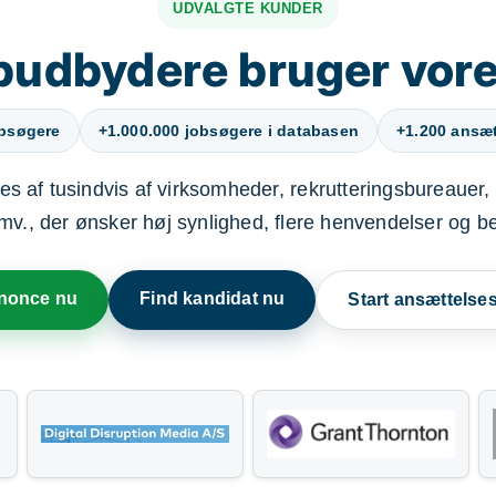
UDVALGTE KUNDER
budbydere bruger vore
obsøgere
+1.000.000 jobsøgere i databasen
+1.200 ansætt
s af tusindvis af virksomheder, rekrutteringsbureauer, 
mv., der ønsker høj synlighed, flere henvendelser og b
nnonce nu
Find kandidat nu
Start ansættels