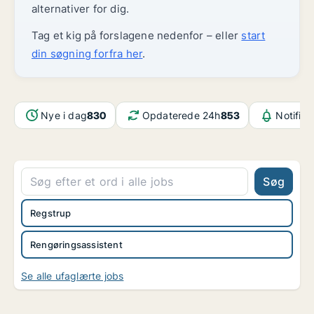
alternativer for dig.
Tag et kig på forslagene nedenfor – eller
start
din søgning forfra her
.
Nye i dag
830
Opdaterede 24h
853
Notifika
Søg
Regstrup
Rengøringsassistent
Se alle ufaglærte jobs