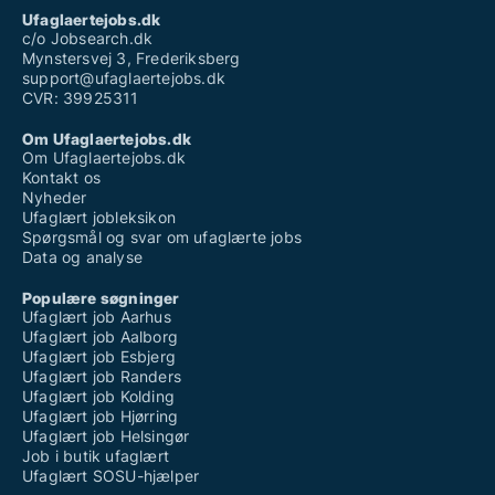
Ufaglært rengøring løn
Ufaglaertejobs.dk
Ufaglært stilladsarbejder løn
c/o Jobsearch.dk
Mynstersvej 3, Frederiksberg
support@ufaglaertejobs.dk
CVR: 39925311
Om Ufaglaertejobs.dk
Om Ufaglaertejobs.dk
Kontakt os
Nyheder
Ufaglært jobleksikon
Spørgsmål og svar om ufaglærte jobs
Data og analyse
Populære søgninger
Ufaglært job Aarhus
Ufaglært job Aalborg
Ufaglært job Esbjerg
Ufaglært job Randers
Ufaglært job Kolding
Ufaglært job Hjørring
Ufaglært job Helsingør
Job i butik ufaglært
Ufaglært SOSU-hjælper