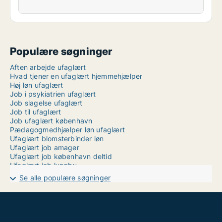
Populære søgninger
Aften arbejde ufaglært
Hvad tjener en ufaglært hjemmehjælper
Høj løn ufaglært
Job i psykiatrien ufaglært
Job slagelse ufaglært
Job til ufaglært
Job ufaglært københavn
Pædagogmedhjælper løn ufaglært
Ufaglært blomsterbinder løn
Ufaglært job amager
Ufaglært job københavn deltid
Ufaglært job lyngby
Ufaglært job syddjurs
Se alle populære søgninger
Ufaglært job vojens
Ufaglært job aalborg deltid
Ufaglært natarbejde
Ufaglært novo nordisk
Ufaglært pædagog løn