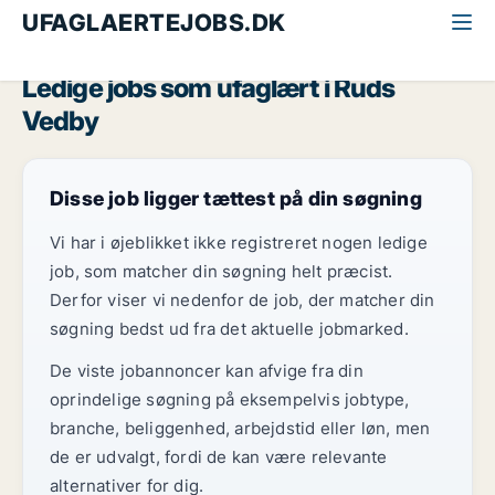
UFAGLAERTEJOBS.DK
Alle ufaglærte jobs
Midt-og Vestsjælland
Ruds Vedby
Ledige jobs som ufaglært i Ruds
Vedby
Disse job ligger tættest på din søgning
Vi har i øjeblikket ikke registreret nogen ledige
job, som matcher din søgning helt præcist.
Derfor viser vi nedenfor de job, der matcher din
søgning bedst ud fra det aktuelle jobmarked.
De viste jobannoncer kan afvige fra din
oprindelige søgning på eksempelvis jobtype,
branche, beliggenhed, arbejdstid eller løn, men
de er udvalgt, fordi de kan være relevante
alternativer for dig.