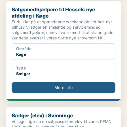
Salgsmedhjælpere til Hessels nye afdeling i Køge
Salgsmedhjælpere til Hessels nye
afdeling i Køge
Er du klar på et spændende weekendjob i et helt nyt
bilhus? Vi søger en smilende og serviceminded
salgsmedhjælper, som vil være med til at skabe gode
kundeoplevelser i vores flotte nye showroom i K..
Område
Køge
Type
Sælger
Mere info
Sælger (elev) i Svinninge
Sælger (elev) i Svinninge
Vi søger lige nu en salgsassistentelev til vores REMA
1000 butik i Svinninge Er du klar til en