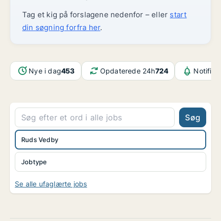
Tag et kig på forslagene nedenfor – eller
start
din søgning forfra her
.
Nye i dag
453
Opdaterede 24h
724
Notifika
Søg
Ruds Vedby
Jobtype
Se alle ufaglærte jobs