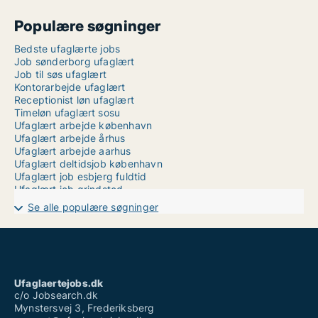
Populære søgninger
Bedste ufaglærte jobs
Job sønderborg ufaglært
Job til søs ufaglært
Kontorarbejde ufaglært
Receptionist løn ufaglært
Timeløn ufaglært sosu
Ufaglært arbejde københavn
Ufaglært arbejde århus
Ufaglært arbejde aarhus
Ufaglært deltidsjob københavn
Ufaglært job esbjerg fuldtid
Ufaglært job grindsted
Ufaglært job odense
Se alle populære søgninger
Ufaglært job svendborg
Ufaglært job sønderjylland
Ufaglært job vejle sygehus
Ufaglært job aalborg fuldtid
Ufaglært kassedame løn
Ufaglært sosu hjælper løn
Ufaglaertejobs.dk
Ufaglært tømrer løn
c/o Jobsearch.dk
Mynstersvej 3, Frederiksberg