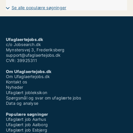
Ufaglært job esbjerg
Ufaglært job skive
Se alle populære søgninger
Ufaglært job sønderborg
Ufaglært job viborg
Ufaglært job aarhus
Ufaglært mindsteløn
Ufaglært plejehjem
Ufaglært ssh løn
Ufaglaertejobs.dk
Vikarbureau ufaglært aalborg
c/o Jobsearch.dk
Mynstersvej 3, Frederiksberg
support@ufaglaertejobs.dk
CVR: 39925311
Om Ufaglaertejobs.dk
Om Ufaglaertejobs.dk
Kontakt os
Nyheder
Ufaglært jobleksikon
Spørgsmål og svar om ufaglærte jobs
Data og analyse
Populære søgninger
Ufaglært job Aarhus
Ufaglært job Aalborg
Ufaglært job Esbjerg