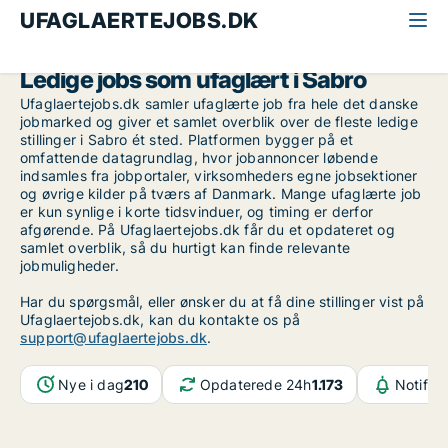
UFAGLAERTEJOBS.DK
Alle ufaglærte jobs
Østjylland
Sabro
Ledige jobs som ufaglært i Sabro
Ufaglaertejobs.dk samler ufaglærte job fra hele det danske
jobmarked og giver et samlet overblik over de fleste ledige
stillinger i Sabro ét sted. Platformen bygger på et
omfattende datagrundlag, hvor jobannoncer løbende
indsamles fra jobportaler, virksomheders egne jobsektioner
og øvrige kilder på tværs af Danmark. Mange ufaglærte job
er kun synlige i korte tidsvinduer, og timing er derfor
afgørende. På Ufaglaertejobs.dk får du et opdateret og
samlet overblik, så du hurtigt kan finde relevante
jobmuligheder.
Har du spørgsmål, eller ønsker du at få dine stillinger vist på
Ufaglaertejobs.dk, kan du kontakte os på
support@ufaglaertejobs.dk
.
Nye i dag
210
Opdaterede 24h
1.173
Notifik