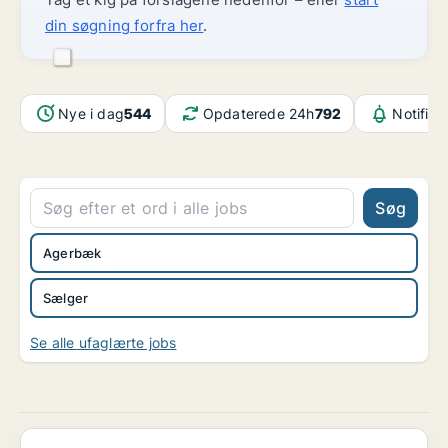
din søgning forfra her
.
Nye i dag
544
Opdaterede 24h
792
Notifika
Søg
Agerbæk
Sælger
Se alle ufaglærte jobs
Salgsassistentelev