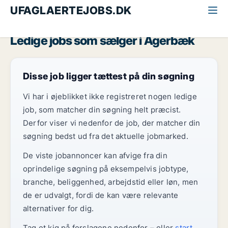
UFAGLAERTEJOBS.DK
Alle ufaglærte jobs
Sælger
Sydjylland
Agerbæk
Ledige jobs som sælger i Agerbæk
Disse job ligger tættest på din søgning
Vi har i øjeblikket ikke registreret nogen ledige
job, som matcher din søgning helt præcist.
Derfor viser vi nedenfor de job, der matcher din
søgning bedst ud fra det aktuelle jobmarked.
De viste jobannoncer kan afvige fra din
oprindelige søgning på eksempelvis jobtype,
branche, beliggenhed, arbejdstid eller løn, men
de er udvalgt, fordi de kan være relevante
alternativer for dig.
Tag et kig på forslagene nedenfor – eller
start