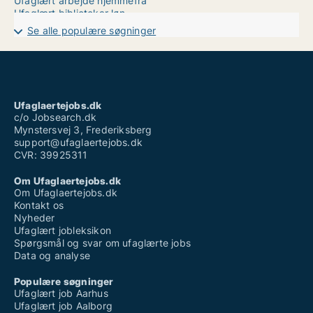
Ufaglært arbejde hjemmefra
Ufaglært bibliotekar løn
Ufaglært engelsk
Se alle populære søgninger
Ufaglært job grenaa
Ufaglært job holbæk
Ufaglært job kolding sygehus
Ufaglært job sønderjylland
Ufaglært kontorarbejde løn
Ufaglært ledige stillinger
Ufaglaertejobs.dk
Ufaglært sundhedshjælper løn
c/o Jobsearch.dk
Mynstersvej 3, Frederiksberg
support@ufaglaertejobs.dk
CVR: 39925311
Om Ufaglaertejobs.dk
Om Ufaglaertejobs.dk
Kontakt os
Nyheder
Ufaglært jobleksikon
Spørgsmål og svar om ufaglærte jobs
Data og analyse
Populære søgninger
Ufaglært job Aarhus
Ufaglært job Aalborg