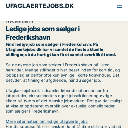
UFAGLAERTEJOBS.DK
Alle ufaglærte jobs
Sælger
Nordjylland
Frederikshavn
Ledige jobs som sælger i
Frederikshavn
Find ledige job som sælger i Frederikshavn. På
Ufaglaertejobs.dk har vi samlet de fleste aktuelle
stillinger, så du hurtigt kan få et samlet overblik ét sted.
Se de nyeste job som sælger i Frederikshavn på listen
herunder. Mange stillinger bliver besat inden for kort tid, og
jobopslag er derfor ofte kun synlige i korte tidsvinduer. Det
betyder, at timing er afgørende, når du søger job.
Ufaglaertejobs.dk indsamler løbende jobannoncer fra
jobportaler, virksomheders egne jobsektioner og øvrige
kilder på tværs af det danske jobmarked. Det gør det muligt
at vise et opdateret overblik over aktuelle jobmuligheder
som sælger i Frederikshavn.
Mere information om ledige ufaglærte jobs
Har du spørgsmål, eller ønsker du at få dine stillinger vist på