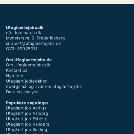
Ufaglært køkkenmedhjælper løn
Ufaglært løn plejehjem
Ufaglært natarbejde
Ufaglært sundhedshjælper løn
Ufaglærte jobs sjælland
Ufaglaertejobs.dk
Vikar ufaglært plejehjem
c/o Jobsearch.dk
Mynstersvej 3, Frederiksberg
support@ufaglaertejobs.dk
CVR: 39925311
Om Ufaglaertejobs.dk
Om Ufaglaertejobs.dk
Kontakt os
Nyheder
Ufaglært jobleksikon
Spørgsmål og svar om ufaglærte jobs
Data og analyse
Populære søgninger
Ufaglært job Aarhus
Ufaglært job Aalborg
Ufaglært job Esbjerg
Ufaglært job Randers
Ufaglært job Kolding