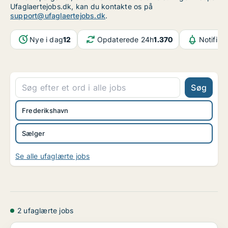
Ufaglaertejobs.dk, kan du kontakte os på
support@ufaglaertejobs.dk
.
Nye i dag
12
Opdaterede 24h
1.370
Notifika
Søg
Frederikshavn
Sælger
Se alle ufaglærte jobs
2 ufaglærte jobs
Salgsassistentelev