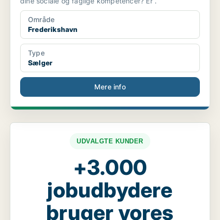
dine sociale og faglige kompetencer? Er .
Område
Frederikshavn
Type
Sælger
Mere info
UDVALGTE KUNDER
+3.000
jobudbydere
bruger vores