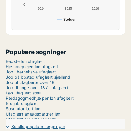
0
2024
2025
2026
Sælger
Populære søgninger
Bedste løn ufaglært
Hjemmeplejen løn ufaglært
Job i børnehave ufaglært
Job på bosted ufaglært sjælland
Job til ufaglærte over 18
Job til unge over 18 år ufaglært
Løn ufaglært sosu
Pædagogmedhjælper løn ufaglært
Sfo job ufaglært
Sosu ufaglært løn
Ufaglært anlægsgartner løn
Ufaglært arbejde randers
Ufaglært håndværker job
Se alle populære søgninger
Ufaglært job thisted