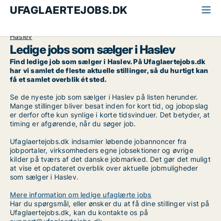
UFAGLAERTEJOBS.DK
Alle ufaglærte jobs
Sælger
Midt-og Vestsjælland
Haslev
Ledige jobs som sælger i Haslev
Find ledige job som sælger i Haslev. På Ufaglaertejobs.dk
har vi samlet de fleste aktuelle stillinger, så du hurtigt kan
få et samlet overblik ét sted.
Se de nyeste job som sælger i Haslev på listen herunder.
Mange stillinger bliver besat inden for kort tid, og jobopslag
er derfor ofte kun synlige i korte tidsvinduer. Det betyder, at
timing er afgørende, når du søger job.
Ufaglaertejobs.dk indsamler løbende jobannoncer fra
jobportaler, virksomheders egne jobsektioner og øvrige
kilder på tværs af det danske jobmarked. Det gør det muligt
at vise et opdateret overblik over aktuelle jobmuligheder
som sælger i Haslev.
Mere information om ledige ufaglærte jobs
Har du spørgsmål, eller ønsker du at få dine stillinger vist på
Ufaglaertejobs.dk, kan du kontakte os på