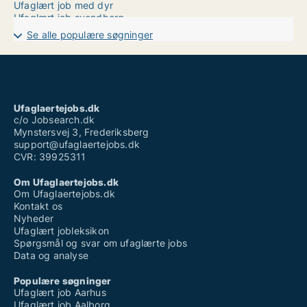
Ufaglært job med dyr
Ufaglært job svendborg
Ufaglært job syddanmark
Se alle populære søgninger
Ufaglært job vejle sygehus
Ufaglært job østjylland
Ufaglært job århus
Ufaglært lærervikar københavn
Ufaglært pædagog
Uopfordret ansøgning ufaglært
Ufaglaertejobs.dk
Vikarbureau kolding ufaglært
c/o Jobsearch.dk
Mynstersvej 3, Frederiksberg
support@ufaglaertejobs.dk
CVR: 39925311
Om Ufaglaertejobs.dk
Om Ufaglaertejobs.dk
Kontakt os
Nyheder
Ufaglært jobleksikon
Spørgsmål og svar om ufaglærte jobs
Data og analyse
Populære søgninger
Ufaglært job Aarhus
Ufaglært job Aalborg