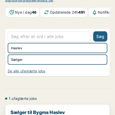
support@ufaglaertejobs.dk
.
Nye i dag
46
Opdaterede 24h
491
Notifikat
Søg
Haslev
Sælger
Se alle ufaglærte jobs
1 ufaglærte jobs
Sælger til Bygma Haslev
Sælger til Bygma Haslev