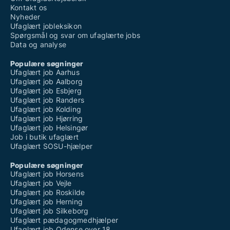
Kontakt os
Nyheder
Ufaglært jobleksikon
Spørgsmål og svar om ufaglærte jobs
Data og analyse
Populære søgninger
Ufaglært job Aarhus
Ufaglært job Aalborg
Ufaglært job Esbjerg
Ufaglært job Randers
Ufaglært job Kolding
Ufaglært job Hjørring
Ufaglært job Helsingør
Job i butik ufaglært
Ufaglært SOSU-hjælper
Populære søgninger
Ufaglært job Horsens
Ufaglært job Vejle
Ufaglært job Roskilde
Ufaglært job Herning
Ufaglært job Silkeborg
Ufaglært pædagogmedhjælper
Ufaglært job Odense over 18