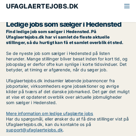
UFAGLAERTEJOBS.DK
Alle ufaglærte jobs
Sælger
Østjylland
Hedensted
Ledige jobs som sælger i Hedensted
Find ledige job som sælger i Hedensted. På
Ufaglaertejobs.dk har vi samlet de fleste aktuelle
stillinger, så du hurtigt kan få et samlet overblik ét sted.
Se de nyeste job som sælger i Hedensted på listen
herunder. Mange stillinger bliver besat inden for kort tid, og
jobopslag er derfor ofte kun synlige i korte tidsvinduer. Det
betyder, at timing er afgørende, når du søger job.
Ufaglaertejobs.dk indsamler løbende jobannoncer fra
jobportaler, virksomheders egne jobsektioner og øvrige
kilder på tværs af det danske jobmarked. Det gør det muligt
at vise et opdateret overblik over aktuelle jobmuligheder
som sælger i Hedensted.
Mere information om ledige ufaglærte jobs
Har du spørgsmål, eller ønsker du at få dine stillinger vist på
Ufaglaertejobs.dk, kan du kontakte os på
support@ufaglaertejobs.dk
.