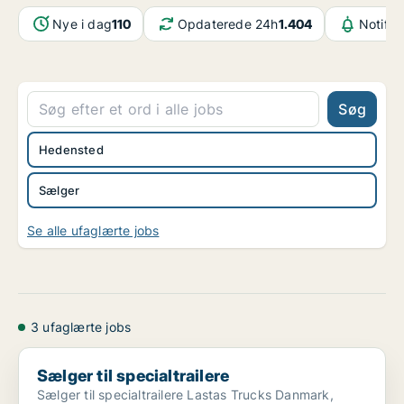
Nye i dag
110
Opdaterede 24h
1.404
Notifik
Søg
Hedensted
Sælger
Se alle ufaglærte jobs
3 ufaglærte jobs
Sælger til specialtrailere
Sælger til specialtrailere
Sælger til specialtrailere Lastas Trucks Danmark,