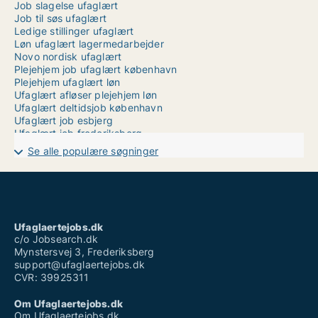
Job slagelse ufaglært
Job til søs ufaglært
Ledige stillinger ufaglært
Løn ufaglært lagermedarbejder
Novo nordisk ufaglært
Plejehjem job ufaglært københavn
Plejehjem ufaglært løn
Ufaglært afløser plejehjem løn
Ufaglært deltidsjob københavn
Ufaglært job esbjerg
Ufaglært job frederiksberg
Ufaglært job københavn deltid
Se alle populære søgninger
Ufaglært job slagelse
Ufaglært job aarhus universitetshospital
Ufaglært kontorarbejde
Ufaglært operatør løn
Ufaglært tjener løn
Ufaglært tømrer
Ufaglaertejobs.dk
Ufaglært vinduespudser løn
c/o Jobsearch.dk
Mynstersvej 3, Frederiksberg
support@ufaglaertejobs.dk
CVR: 39925311
Om Ufaglaertejobs.dk
Om Ufaglaertejobs.dk