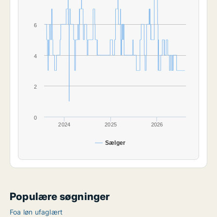
6
4
2
0
2024
2025
2026
Sælger
Populære søgninger
Foa løn ufaglært