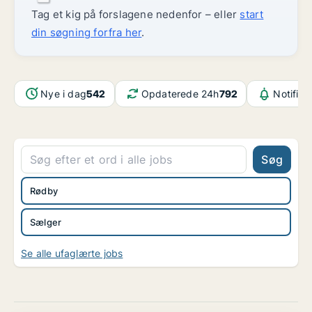
Tag et kig på forslagene nedenfor – eller
start
din søgning forfra her
.
Nye i dag
542
Opdaterede 24h
792
Notifika
Søg
Rødby
Sælger
Se alle ufaglærte jobs