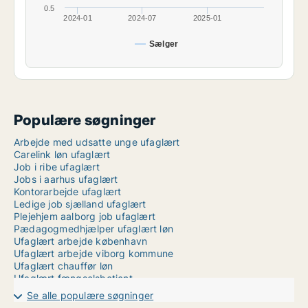
0.5
2024-01
2024-07
2025-01
Sælger
Populære søgninger
Arbejde med udsatte unge ufaglært
Carelink løn ufaglært
Job i ribe ufaglært
Jobs i aarhus ufaglært
Kontorarbejde ufaglært
Ledige job sjælland ufaglært
Plejehjem aalborg job ufaglært
Pædagogmedhjælper ufaglært løn
Ufaglært arbejde københavn
Ufaglært arbejde viborg kommune
Ufaglært chauffør løn
Ufaglært fængselsbetjent
Ufaglært i hjemmeplejen løn
Se alle populære søgninger
Ufaglært job i aarhus