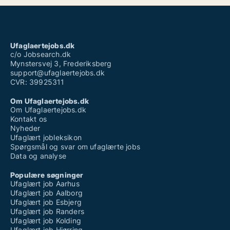
Ufaglært job langeland
Ufaglært job syddanmark
Ufaglært job sønderjylland
Ufaglært kontorarbejde
Ufaglært novo nordisk
Ufaglaertejobs.dk
Ufaglært plejehjemsmedhjælper
c/o Jobsearch.dk
Mynstersvej 3, Frederiksberg
support@ufaglaertejobs.dk
CVR: 39925311
Om Ufaglaertejobs.dk
Om Ufaglaertejobs.dk
Kontakt os
Nyheder
Ufaglært jobleksikon
Spørgsmål og svar om ufaglærte jobs
Data og analyse
Populære søgninger
Ufaglært job Aarhus
Ufaglært job Aalborg
Ufaglært job Esbjerg
Ufaglært job Randers
Ufaglært job Kolding
Ufaglært job Hjørring