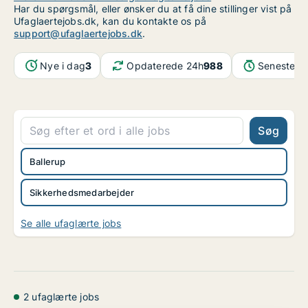
Har du spørgsmål, eller ønsker du at få dine stillinger vist på
Ufaglaertejobs.dk, kan du kontakte os på
support@ufaglaertejobs.dk
.
Nye i dag
3
Opdaterede 24h
988
Seneste o
Søg
Ballerup
Sikkerhedsmedarbejder
Se alle ufaglærte jobs
2 ufaglærte jobs