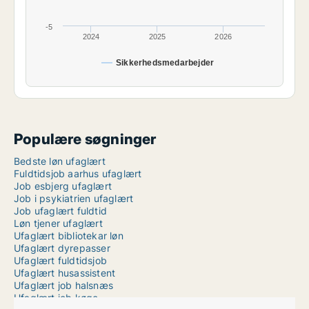
-5
2024
2025
2026
Sikkerhedsmedarbejder
Populære søgninger
Bedste løn ufaglært
Fuldtidsjob aarhus ufaglært
Job esbjerg ufaglært
Job i psykiatrien ufaglært
Job ufaglært fuldtid
Løn tjener ufaglært
Ufaglært bibliotekar løn
Ufaglært dyrepasser
Ufaglært fuldtidsjob
Ufaglært husassistent
Ufaglært job halsnæs
Ufaglært job køge