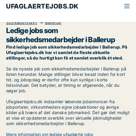
UFAGLAERTEJOBS.DK
Alle ufaglærte jobs
Sikkerhedsmedarbejder
Storkøbenhavn
Ballerup
Ledige jobs som
sikkerhedsmedarbejder i Ballerup
Find ledige job som sikkerhedsmedarbejder i Ballerup. På
Ufaglaertejobs.dk har vi samlet de fleste aktuelle
stillinger, så du hurtigt kan få et samlet overblik ét sted.
Se de nyeste job som sikkerhedsmedarbejder i Ballerup på
listen herunder. Mange stillinger bliver besat inden for kort
tid, og jobopslag er derfor ofte kun synlige i korte
tidsvinduer. Det betyder, at timing er afgørende, når du
søger job.
Ufaglaertejobs.dk indsamler løbende jobannoncer fra
jobportaler, virksomheders egne jobsektioner og øvrige
kilder på tværs af det danske jobmarked. Det gør det muligt
at vise et opdateret overblik over aktuelle jobmuligheder
som sikkerhedsmedarbejder i Ballerup.
Mere information om ledige ufaglærte jobs