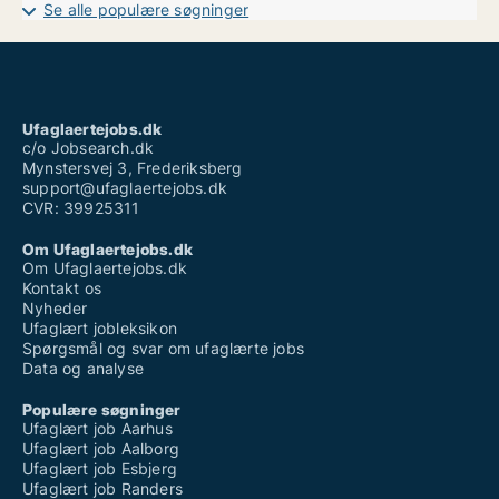
Ufaglært job med dyr
Se alle populære søgninger
Ufaglært job ringsted
Ufaglært job aarhus fuldtid
Ufaglært kontorarbejde løn
Ufaglært montør job
Ufaglærte jobs århus
Vikar ufaglært plejehjem løn
Ufaglaertejobs.dk
Vikarbureau odense ufaglært
c/o Jobsearch.dk
Mynstersvej 3, Frederiksberg
support@ufaglaertejobs.dk
CVR: 39925311
Om Ufaglaertejobs.dk
Om Ufaglaertejobs.dk
Kontakt os
Nyheder
Ufaglært jobleksikon
Spørgsmål og svar om ufaglærte jobs
Data og analyse
Populære søgninger
Ufaglært job Aarhus
Ufaglært job Aalborg
Ufaglært job Esbjerg
Ufaglært job Randers