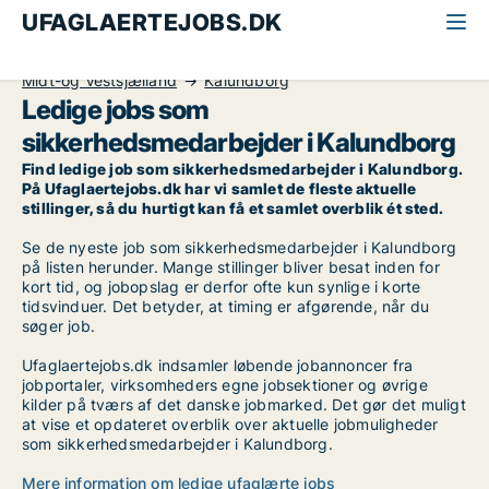
UFAGLAERTEJOBS.DK
Alle ufaglærte jobs
Sikkerhedsmedarbejder
Midt-og Vestsjælland
Kalundborg
Ledige jobs som
sikkerhedsmedarbejder i Kalundborg
Find ledige job som sikkerhedsmedarbejder i Kalundborg.
På Ufaglaertejobs.dk har vi samlet de fleste aktuelle
stillinger, så du hurtigt kan få et samlet overblik ét sted.
Se de nyeste job som sikkerhedsmedarbejder i Kalundborg
på listen herunder. Mange stillinger bliver besat inden for
kort tid, og jobopslag er derfor ofte kun synlige i korte
tidsvinduer. Det betyder, at timing er afgørende, når du
søger job.
Ufaglaertejobs.dk indsamler løbende jobannoncer fra
jobportaler, virksomheders egne jobsektioner og øvrige
kilder på tværs af det danske jobmarked. Det gør det muligt
at vise et opdateret overblik over aktuelle jobmuligheder
som sikkerhedsmedarbejder i Kalundborg.
Mere information om ledige ufaglærte jobs