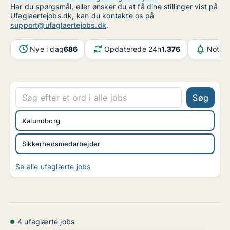
Har du spørgsmål, eller ønsker du at få dine stillinger vist på
Ufaglaertejobs.dk, kan du kontakte os på
support@ufaglaertejobs.dk
.
Nye i dag
686
Opdaterede 24h
1.376
Notifi
Søg
Kalundborg
Sikkerhedsmedarbejder
Se alle ufaglærte jobs
4 ufaglærte jobs