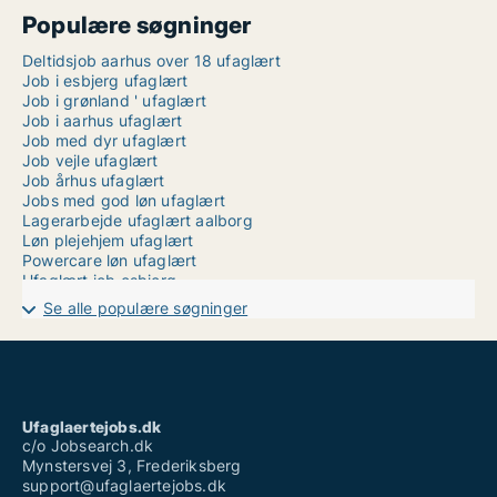
Populære søgninger
Deltidsjob aarhus over 18 ufaglært
Job i esbjerg ufaglært
Job i grønland ' ufaglært
Job i aarhus ufaglært
Job med dyr ufaglært
Job vejle ufaglært
Job århus ufaglært
Jobs med god løn ufaglært
Lagerarbejde ufaglært aalborg
Løn plejehjem ufaglært
Powercare løn ufaglært
Ufaglært job esbjerg
Ufaglært job korsør
Se alle populære søgninger
Ufaglært job nykøbing f
Ufaglært job silkeborg
Ufaglært jobs
Ufaglært på plejehjem
Ufaglært vicevært løn
Ufaglærte jobs
Ufaglaertejobs.dk
Vikar timeløn ufaglært
c/o Jobsearch.dk
Mynstersvej 3, Frederiksberg
support@ufaglaertejobs.dk